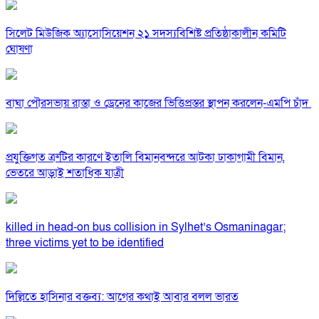
সিলেট মিউজিক অ্যাসোসিয়েশন ২১ সদস্যবিশিষ্ট প্রতিষ্ঠাকালীন কমিটি
ঘোষণা
বাঘা পৌরসভায় রাস্তা ও ড্রেনের কাজের ভিত্তিপ্রস্তর স্থাপন করলেন-এমপি চাঁদ
প্রযুক্তিগত ত্রুটির কারণে ইতালি বিমানবন্দরে আটকা ঢাকাগামী বিমান,
ভেতরে আড়াই শতাধিক যাত্রী
killed in head-on bus collision in Sylhet’s Osmaninagar;
three victims yet to be identified
দিল্লিতে হাসিনার বক্তব্য: আগের কথাই আবার বলল ভারত