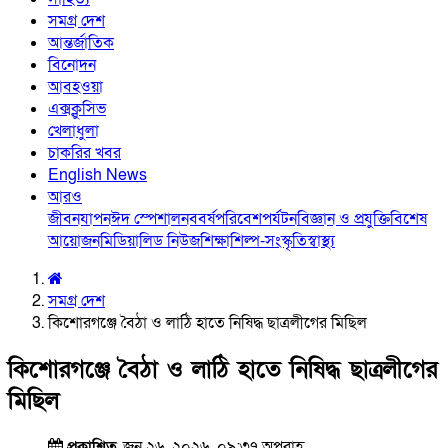
সমগ্র দেশ
আন্তর্জাতিক
বিনোদন
আবহওয়া
এক্সক্লুসিভ
খেলাধুলা
চাকরির খবর
English News
আরও
জীবনযাপন
ঈদ স্পেশাল
নববর্ষ
পরিবেশ
পর্যটন
বিজ্ঞান ও প্রযুক্তি
বিশেষ
আয়োজন
মিডিয়া
লিড নিউজ
শিক্ষা
শিল্প-সংস্কৃতি
স্বাস্থ্য
সমগ্র দেশ
কিশোরগঞ্জে বৈঠা ও লাঠি হাতে নিষিদ্ধ ছাত্রলীগের মিছিল
কিশোরগঞ্জে বৈঠা ও লাঠি হাতে নিষিদ্ধ ছাত্রলীগের
মিছিল
প্রকাশিত
জুন ২৬, ২০২৬, ০৯:৩৭ অপরাহ্ণ