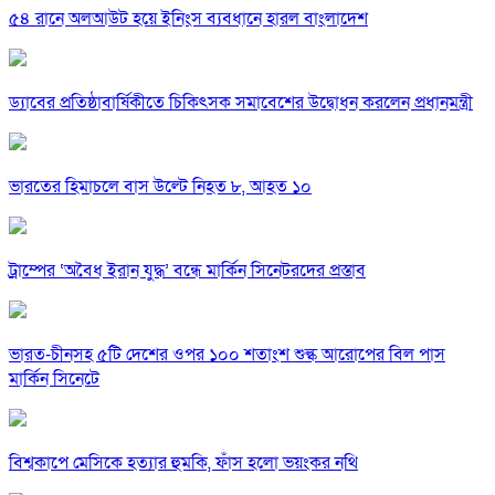
৫৪ রানে অলআউট হয়ে ইনিংস ব্যবধানে হারল বাংলাদেশ
ড্যাবের প্রতিষ্ঠাবার্ষিকীতে চিকিৎসক সমাবেশের উদ্বোধন করলেন প্রধানমন্ত্রী
ভারতের হিমাচলে বাস উল্টে নিহত ৮, আহত ১০
ট্রাম্পের ‘অবৈধ ইরান যুদ্ধ’ বন্ধে মার্কিন সিনেটরদের প্রস্তাব
ভারত-চীনসহ ৫টি দেশের ওপর ১০০ শতাংশ শুল্ক আরোপের বিল পাস
মার্কিন সিনেটে
বিশ্বকাপে মেসিকে হত্যার হুমকি, ফাঁস হলো ভয়ংকর নথি