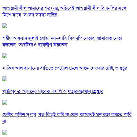
আওয়ামী লীগ আমাদের শত্রু নয়, অচিরেই আওয়ামী লীগ বিএনপির সঙ্গে
মিশে যাবে: সংসদ সদস্য নাছির
শহীদ আহসান জুলাই যোদ্ধা নন—দাবি বিএনপি নেতার, জামায়াত নেতা
বললেন, ‘সারজিসও ছাত্রলীগ করতেন’
সাকিব আল হাসানের বাড়িতে পেট্রোল ঢেলে আগুন দেওয়ার চেষ্টা, ভাঙচুর
গাজীপুর-৫ আসনের সাবেক এমপি আখতারুজ্জামান গ্রেপ্তার
ফেনীর পুলিশ সুপার; যত কিছুই করি না কেন, কারোরই মন রক্ষা করতে পারি
না