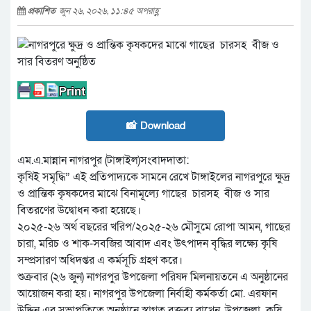
প্রকাশিত
জুন ২৬, ২০২৬, ১১:৪৫ অপরাহ্ণ
📸 Download
এম.এ.মান্নান নাগরপুর (টাঙ্গাইল)সংবাদদাতা:
কৃষিই সমৃদ্ধি” এই প্রতিপাদ্যকে সামনে রেখে টাঙ্গাইলের নাগরপুরে ক্ষুদ্র
ও প্রান্তিক কৃষকদের মাঝে বিনামূল্যে গাছের চারসহ বীজ ও সার
বিতরণের উদ্বোধন করা হয়েছে।
২০২৫-২৬ অর্থ বছরের খরিপ/২০২৫-২৬ মৌসুমে রোপা আমন, গাছের
চারা, মরিচ ও শাক-সবজির আবাদ এবং উৎপাদন বৃদ্ধির লক্ষ্যে কৃষি
সম্প্রসারণ অধিদপ্তর এ কর্মসূচি গ্রহণ করে।
শুক্রবার (২৬ জুন) নাগরপুর উপজেলা পরিষদ মিলনায়তনে এ অনুষ্ঠানের
আয়োজন করা হয়। নাগরপুর উপজেলা নির্বাহী কর্মকর্তা মো. এরফান
উদ্দিন এর সভাপতিত্বে অনুষ্ঠানে স্বাগত বক্তব্য রাখেন, উপজেলা কৃষি