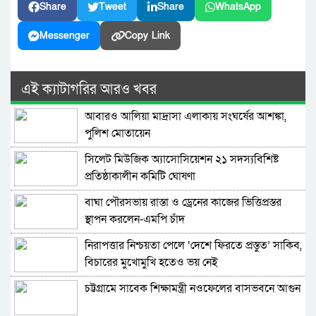
Share
Tweet
Share
WhatsApp
Messenger
Copy Link
এই ক্যাটাগরির আরও খবর
আবারও আলিয়া মাদ্রাসা এলাকায় সংঘর্ষের আশঙ্কা,
পুলিশ মোতায়েন
সিলেট মিউজিক অ্যাসোসিয়েশন ২১ সদস্যবিশিষ্ট
প্রতিষ্ঠাকালীন কমিটি ঘোষণা
বাঘা পৌরসভায় রাস্তা ও ড্রেনের কাজের ভিত্তিপ্রস্তর
স্থাপন করলেন-এমপি চাঁদ
নিরাপত্তার নিশ্চয়তা পেলে ‘দেশে ফিরতে প্রস্তুত’ সাকিব,
বিচারের মুখোমুখি হতেও ভয় নেই
চট্টগ্রামে সাবেক শিক্ষামন্ত্রী নওফেলের বাসভবনে আগুন