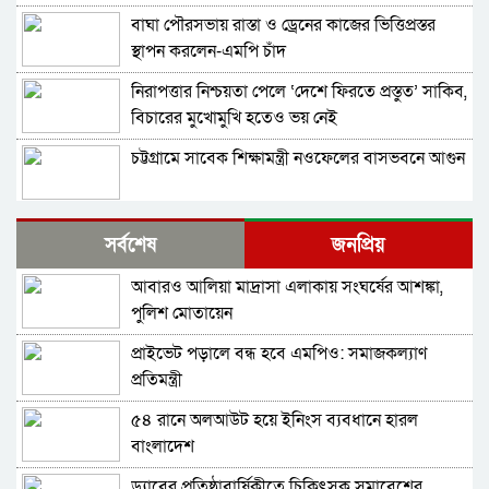
বাঘা পৌরসভায় রাস্তা ও ড্রেনের কাজের ভিত্তিপ্রস্তর
স্থাপন করলেন-এমপি চাঁদ
নিরাপত্তার নিশ্চয়তা পেলে ‘দেশে ফিরতে প্রস্তুত’ সাকিব,
বিচারের মুখোমুখি হতেও ভয় নেই
চট্টগ্রামে সাবেক শিক্ষামন্ত্রী নওফেলের বাসভবনে আগুন
বগুড়ায় ও সিলেটে দুই ঘণ্টার ব্যবধানে সড়ক দুর্ঘটনায়
সর্বশেষ
জনপ্রিয়
শিশুসহ প্রাণ গেল ১৫ জনের
আবারও আলিয়া মাদ্রাসা এলাকায় সংঘর্ষের আশঙ্কা,
ঢাকায় বাসভবনে অগ্নিকাণ্ড, স্ত্রীসহ হাসপাতালে ভর্তি
পুলিশ মোতায়েন
পাকিস্তান হাইকমিশনার
প্রাইভেট পড়ালে বন্ধ হবে এমপিও: সমাজকল্যাণ
আওয়ামী লীগ আমাদের শত্রু নয়, অচিরেই আওয়ামী
প্রতিমন্ত্রী
লীগ বিএনপির সঙ্গে মিশে যাবে: সংসদ সদস্য নাছির
৫৪ রানে অলআউট হয়ে ইনিংস ব্যবধানে হারল
শহীদ আহসান জুলাই যোদ্ধা নন—দাবি বিএনপি নেতার,
বাংলাদেশ
জামায়াত নেতা বললেন, ‘সারজিসও ছাত্রলীগ করতেন’
ড্যাবের প্রতিষ্ঠাবার্ষিকীতে চিকিৎসক সমাবেশের