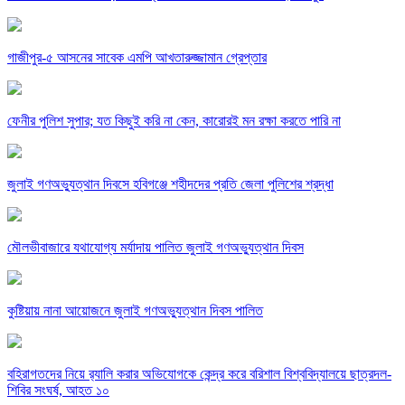
গাজীপুর-৫ আসনের সাবেক এমপি আখতারুজ্জামান গ্রেপ্তার
ফেনীর পুলিশ সুপার; যত কিছুই করি না কেন, কারোরই মন রক্ষা করতে পারি না
জুলাই গণঅভ্যুত্থান দিবসে হবিগঞ্জে শহীদদের প্রতি জেলা পুলিশের শ্রদ্ধা
মৌলভীবাজারে যথাযোগ্য মর্যাদায় পালিত জুলাই গণঅভ্যুত্থান দিবস
কুষ্টিয়ায় নানা আয়োজনে জুলাই গণঅভ্যুত্থান দিবস পালিত
বহিরাগতদের নিয়ে র‍্যালি করার অভিযোগকে কেন্দ্র করে বরিশাল বিশ্ববিদ্যালয়ে ছাত্রদল-
শিবির সংঘর্ষ, আহত ১০