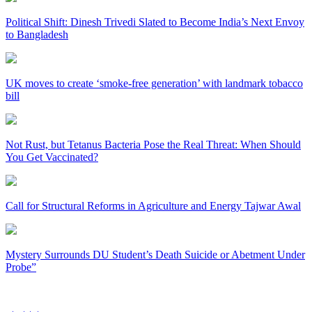
Political Shift: Dinesh Trivedi Slated to Become India’s Next Envoy
to Bangladesh
UK moves to create ‘smoke-free generation’ with landmark tobacco
bill
Not Rust, but Tetanus Bacteria Pose the Real Threat: When Should
You Get Vaccinated?
Call for Structural Reforms in Agriculture and Energy Tajwar Awal
Mystery Surrounds DU Student’s Death Suicide or Abetment Under
Probe”