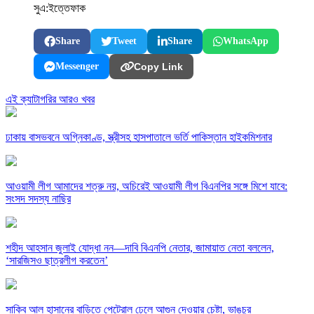
সুএ:ইত্তেফাক
Share
Tweet
Share
WhatsApp
Messenger
Copy Link
এই ক্যাটাগরির আরও খবর
ঢাকায় বাসভবনে অগ্নিকাণ্ড, স্ত্রীসহ হাসপাতালে ভর্তি পাকিস্তান হাইকমিশনার
আওয়ামী লীগ আমাদের শত্রু নয়, অচিরেই আওয়ামী লীগ বিএনপির সঙ্গে মিশে যাবে:
সংসদ সদস্য নাছির
শহীদ আহসান জুলাই যোদ্ধা নন—দাবি বিএনপি নেতার, জামায়াত নেতা বললেন,
‘সারজিসও ছাত্রলীগ করতেন’
সাকিব আল হাসানের বাড়িতে পেট্রোল ঢেলে আগুন দেওয়ার চেষ্টা, ভাঙচুর