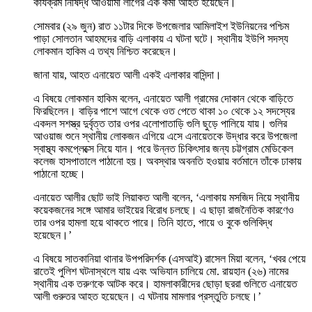
কার্যক্রম নিষিদ্ধ আওয়ামী লীগের এক কর্মী আহত হয়েছেন।
সোমবার (২৯ জুন) রাত ১১টার দিকে উপজেলার আমিলাইশ ইউনিয়নের পশ্চিম
পাড়া সোলতান আহমদের বাড়ি এলাকায় এ ঘটনা ঘটে। স্থানীয় ইউপি সদস্য
লোকমান হাকিম এ তথ্য নিশ্চিত করেছেন।
জানা যায়, আহত এনায়েত আলী একই এলাকার বাসিন্দা।
এ বিষয়ে লোকমান হাকিম বলেন, এনায়েত আলী গ্রামের দোকান থেকে বাড়িতে
ফিরছিলেন। বাড়ির পাশে আগে থেকে ওত পেতে থাকা ১০ থেকে ১২ সদস্যের
একদল সশস্ত্র দুর্বৃত্ত তার ওপর এলোপাতাড়ি গুলি ছুড়ে পালিয়ে যায়। গুলির
আওয়াজ শুনে স্থানীয় লোকজন এগিয়ে এসে এনায়েতকে উদ্ধার করে উপজেলা
স্বাস্থ্য কমপ্লেক্সে নিয়ে যান। পরে উন্নত চিকিৎসার জন্য চট্টগ্রাম মেডিকেল
কলেজ হাসপাতালে পাঠানো হয়। অবস্থার অবনতি হওয়ায় বর্তমানে তাঁকে ঢাকায়
পাঠানো হচ্ছে।
এনায়েত আলীর ছোট ভাই লিয়াকত আলী বলেন, ‘এলাকায় মসজিদ নিয়ে স্থানীয়
কয়েকজনের সঙ্গে আমার ভাইয়ের বিরোধ চলছে। এ ছাড়া রাজনৈতিক কারণেও
তার ওপর হামলা হয়ে থাকতে পারে। তিনি হাতে, পায়ে ও বুকে গুলিবিদ্ধ
হয়েছেন।’
এ বিষয়ে সাতকানিয়া থানার উপপরিদর্শক (এসআই) রাসেল মিয়া বলেন, ‘খবর পেয়ে
রাতেই পুলিশ ঘটনাস্থলে যায় এবং অভিযান চালিয়ে মো. রায়হান (২৬) নামের
স্থানীয় এক তরুণকে আটক করে। হামলাকারীদের ছোড়া ছররা গুলিতে এনায়েত
আলী গুরুতর আহত হয়েছেন। এ ঘটনায় মামলার প্রস্তুতি চলছে।’