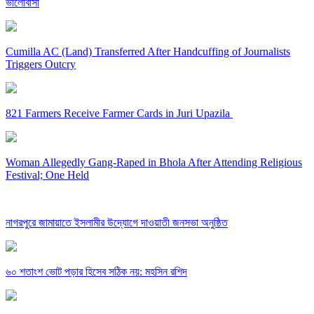
ভালোবাসা
Cumilla AC (Land) Transferred After Handcuffing of Journalists
Triggers Outcry
821 Farmers Receive Farmer Cards in Juri Upazila
Woman Allegedly Gang-Raped in Bhola After Attending Religious
Festival; One Held
নাগরপুরে জামায়াতে ইসলামীর উদ্যোগে দাওয়াতী জনসভা অনুষ্ঠিত
৬০ শতাংশ ভোট পড়ার হিসেব সঠিক নয়: মহসিন রশিদ