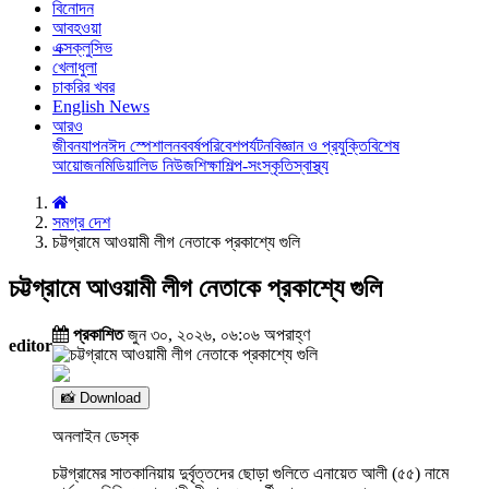
বিনোদন
আবহওয়া
এক্সক্লুসিভ
খেলাধুলা
চাকরির খবর
English News
আরও
জীবনযাপন
ঈদ স্পেশাল
নববর্ষ
পরিবেশ
পর্যটন
বিজ্ঞান ও প্রযুক্তি
বিশেষ
আয়োজন
মিডিয়া
লিড নিউজ
শিক্ষা
শিল্প-সংস্কৃতি
স্বাস্থ্য
সমগ্র দেশ
চট্টগ্রামে আওয়ামী লীগ নেতাকে প্রকাশ্যে গুলি
চট্টগ্রামে আওয়ামী লীগ নেতাকে প্রকাশ্যে গুলি
প্রকাশিত
জুন ৩০, ২০২৬, ০৬:০৬ অপরাহ্ণ
editor
📸 Download
অনলাইন ডেস্ক
চট্টগ্রামের সাতকানিয়ায় দুর্বৃত্তদের ছোড়া গুলিতে এনায়েত আলী (৫৫) নামে