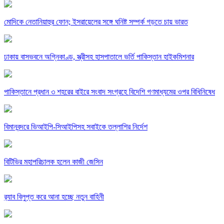
মোদিকে নেতানিয়াহুর ফোন; ইসরায়েলের সঙ্গে ঘনিষ্ট সম্পর্ক গড়তে চায় ভারত
ঢাকায় বাসভবনে অগ্নিকাণ্ড, স্ত্রীসহ হাসপাতালে ভর্তি পাকিস্তান হাইকমিশনার
পাকিস্তানে প্রধান ৩ শহরের বাইরে সংবাদ সংগ্রহে বিদেশি গণমাধ্যমের ওপর বিধিনিষেধ
বিমানবন্দরে ভিআইপি-সিআইপিসহ সবাইকে তল্লাশির নির্দেশ
বিটিভির মহাপরিচালক হলেন কাজী জেসিন
র‍্যাব বিলুপ্ত করে আনা হচ্ছে নতুন বাহিনী