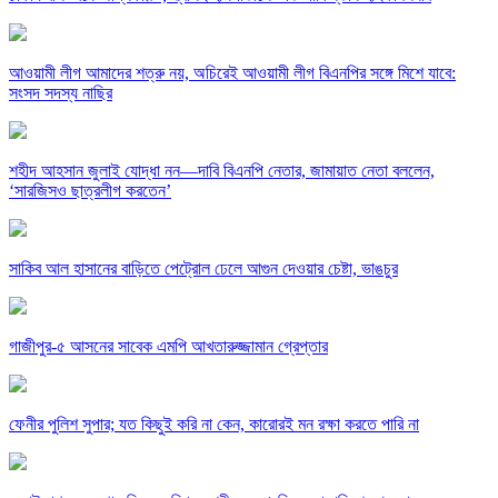
আওয়ামী লীগ আমাদের শত্রু নয়, অচিরেই আওয়ামী লীগ বিএনপির সঙ্গে মিশে যাবে:
সংসদ সদস্য নাছির
শহীদ আহসান জুলাই যোদ্ধা নন—দাবি বিএনপি নেতার, জামায়াত নেতা বললেন,
‘সারজিসও ছাত্রলীগ করতেন’
সাকিব আল হাসানের বাড়িতে পেট্রোল ঢেলে আগুন দেওয়ার চেষ্টা, ভাঙচুর
গাজীপুর-৫ আসনের সাবেক এমপি আখতারুজ্জামান গ্রেপ্তার
ফেনীর পুলিশ সুপার; যত কিছুই করি না কেন, কারোরই মন রক্ষা করতে পারি না