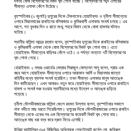
দফায় বোমা বিস্ফোরণের বিকট শব্দ শোনা যাচ্ছে। বিস্ফোরণের শব্দে এপারের
সীমান্ত এলাকা কেঁপে উঠেছে।
বৃহস্পতিবার (২ জুলাই) দুপুরের দিকে টেকনাফের হোয়াইক্যং ও হ্নীলা সীমান্তের
ওপারে মিয়ানমারের রাখাইনের বলিবাজার ও কুমিরখালী এলাকায় সংঘর্ষ চলছে। এর
আগে, গত বুধবার দিন ও রাতে মংডু শহরে বিমান থেকে বোমা হামলার ঘটনাও
ঘটেছে।
স্থানীয় বাসিন্দা আব্দুর রহমান বলেন, বৃহস্পতিবার দুপুরের দিকে রাখাইনের বলিবাজার
ও কুমিরখালী এলাকা থেকে বোমা বিস্ফোরণের বিকট শব্দ শোনা যায়। এতে
হোয়াইক্যং সীমান্তের বাড়িঘর কেঁপে ওঠে। এ পর্যন্ত অন্তত ৭টি বিস্ফোরণের
শব্দ শোনা গেছে।
হোয়াইক্যং ২ নম্বর ওয়ার্ডের মেম্বার সিরাজুল মোস্তফা লালু বলেন, প্রায় এক
বছর আগে হোয়াইক্যং সীমান্তের ওপারে আরাকান আর্মি ও মিয়ানমার জান্তা
বাহিনীর মধ্যে ব্যাপক সংঘর্ষ হয়েছিল। তখন সীমান্ত এলাকার মানুষ আতঙ্কে
দিন কাটিয়েছেন। এখন আবারও নতুন করে হোয়াইক্যং সীমান্তের ওপারে রাখাইনে
হামলা ও সংঘর্ষ শুরু হওয়ায় স্থানীয়দের মধ্যে উদ্বেগ ও আতঙ্ক ছড়িয়ে
পড়েছে।
হ্নীলা মৌলভীবাজারের বাসিন্দা জেলে রহমত উল্লাহ বলেন, বৃহস্পতিবার সকালে
নাফ নদীতে মাছ ধরতে গিয়েছিলাম। দুপুরের দিকে মৌলভীবাজারের ওপারে রাখাইন
সীমান্ত থেকে একের পর এক বিস্ফোরণের কয়েকটি বিকট শব্দ শোনা যায়।
আতঙ্কে মাছ ধরা বন্ধ করে দ্রুত ফিরে এসেছি।
উখিয়া ব্যাটালিয়ন (৬৪ বিজিবির) অধিনায়ক লেফটেন্যান্ট কর্নেল মো. জহিরুল