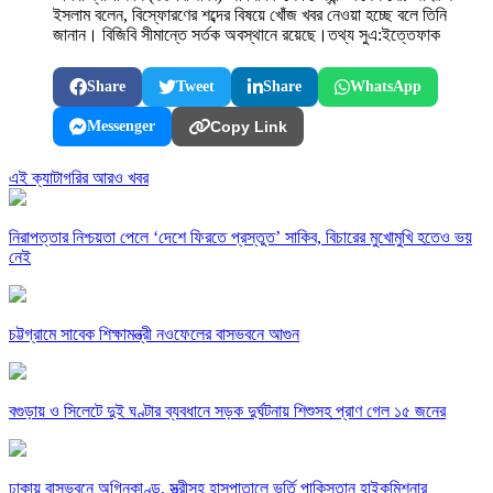
ইসলাম বলেন, বিস্ফোরণের শব্দের বিষয়ে খোঁজ খবর নেওয়া হচ্ছে বলে তিনি
জানান। বিজিবি সীমান্তে সর্তক অবস্থানে রয়েছে।তথ্য সুএ:ইত্তেফাক
Share
Tweet
Share
WhatsApp
Messenger
Copy Link
এই ক্যাটাগরির আরও খবর
নিরাপত্তার নিশ্চয়তা পেলে ‘দেশে ফিরতে প্রস্তুত’ সাকিব, বিচারের মুখোমুখি হতেও ভয়
নেই
চট্টগ্রামে সাবেক শিক্ষামন্ত্রী নওফেলের বাসভবনে আগুন
বগুড়ায় ও সিলেটে দুই ঘণ্টার ব্যবধানে সড়ক দুর্ঘটনায় শিশুসহ প্রাণ গেল ১৫ জনের
ঢাকায় বাসভবনে অগ্নিকাণ্ড, স্ত্রীসহ হাসপাতালে ভর্তি পাকিস্তান হাইকমিশনার