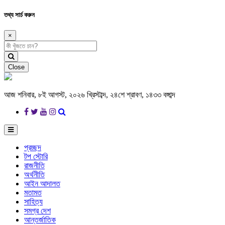
তথ্য সার্চ করুন
×
Close
আজ শনিবার, ৮ই আগস্ট, ২০২৬ খ্রিস্টাব্দ, ২৪শে শ্রাবণ, ১৪৩৩ বঙ্গাব্দ
প্রচ্ছদ
টপ স্টোরি
রাজনীতি
অর্থনীতি
আইন আদালত
মতামত
সাহিত্য
সমগ্র দেশ
আন্তর্জাতিক