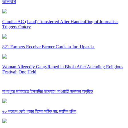
ভালোবাসা
Cumilla AC (Land) Transferred After Handcuffing of Journalists
Triggers Outcry
821 Farmers Receive Farmer Cards in Juri Upazila
Woman Allegedly Gang-Raped in Bhola After Attending Religious
Festival; One Held
নাগরপুরে জামায়াতে ইসলামীর উদ্যোগে দাওয়াতী জনসভা অনুষ্ঠিত
৬০ শতাংশ ভোট পড়ার হিসেব সঠিক নয়: মহসিন রশিদ