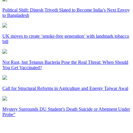
Political Shift: Dinesh Trivedi Slated to Become India’s Next Envoy
to Bangladesh
UK moves to create ‘smoke-free generation’ with landmark tobacco
bill
Not Rust, but Tetanus Bacteria Pose the Real Threat: When Should
You Get Vaccinated?
Call for Structural Reforms in Agriculture and Energy Tajwar Awal
Mystery Surrounds DU Student’s Death Suicide or Abetment Under
Probe”