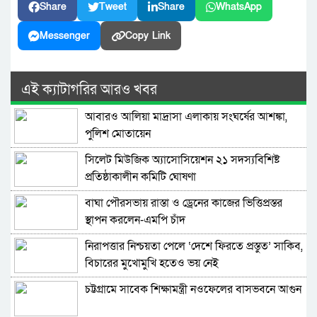
Share
Tweet
Share
WhatsApp
Messenger
Copy Link
এই ক্যাটাগরির আরও খবর
আবারও আলিয়া মাদ্রাসা এলাকায় সংঘর্ষের আশঙ্কা,
পুলিশ মোতায়েন
সিলেট মিউজিক অ্যাসোসিয়েশন ২১ সদস্যবিশিষ্ট
প্রতিষ্ঠাকালীন কমিটি ঘোষণা
বাঘা পৌরসভায় রাস্তা ও ড্রেনের কাজের ভিত্তিপ্রস্তর
স্থাপন করলেন-এমপি চাঁদ
নিরাপত্তার নিশ্চয়তা পেলে ‘দেশে ফিরতে প্রস্তুত’ সাকিব,
বিচারের মুখোমুখি হতেও ভয় নেই
চট্টগ্রামে সাবেক শিক্ষামন্ত্রী নওফেলের বাসভবনে আগুন