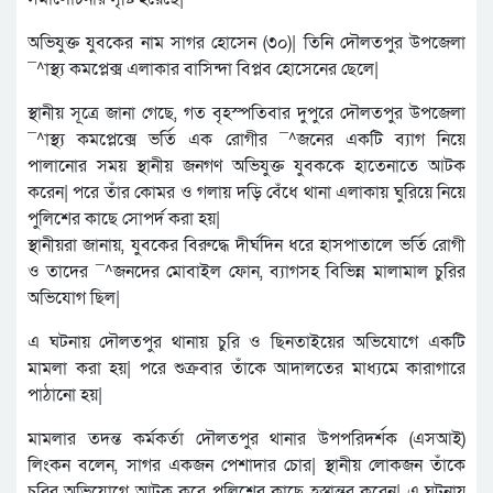
অভিযুক্ত যুবকের নাম সাগর হোসেন (৩০)| তিনি দৌলতপুর উপজেলা
¯^াস্থ্য কমপ্লেক্স এলাকার বাসিন্দা বিপ্লব হোসেনের ছেলে|
স্থানীয় সূত্রে জানা গেছে, গত বৃহস্পতিবার দুপুরে দৌলতপুর উপজেলা
¯^াস্থ্য কমপ্লেক্সে ভর্তি এক রোগীর ¯^জনের একটি ব্যাগ নিয়ে
পালানোর সময় স্থানীয় জনগণ অভিযুক্ত যুবককে হাতেনাতে আটক
করেন| পরে তাঁর কোমর ও গলায় দড়ি বেঁধে থানা এলাকায় ঘুরিয়ে নিয়ে
পুলিশের কাছে সোপর্দ করা হয়|
স্থানীয়রা জানায়, যুবকের বিরুদ্ধে দীর্ঘদিন ধরে হাসপাতালে ভর্তি রোগী
ও তাদের ¯^জনদের মোবাইল ফোন, ব্যাগসহ বিভিন্ন মালামাল চুরির
অভিযোগ ছিল|
এ ঘটনায় দৌলতপুর থানায় চুরি ও ছিনতাইয়ের অভিযোগে একটি
মামলা করা হয়| পরে শুক্রবার তাঁকে আদালতের মাধ্যমে কারাগারে
পাঠানো হয়|
মামলার তদন্ত কর্মকর্তা দৌলতপুর থানার উপপরিদর্শক (এসআই)
লিংকন বলেন, সাগর একজন পেশাদার চোর| স্থানীয় লোকজন তাঁকে
চুরির অভিযোগে আটক করে পুলিশের কাছে হস্তান্তর করেন| এ ঘটনায়