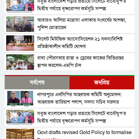
সবুজ বাংলাদেশ গড়ার প্রত্যয়ে সিলেটে বাবৌযুপ’র
দ্বিতীয় পর্যায়ে বৃক্ষরোপণ কর্মসূচি সম্পন্ন
আবারও আলিয়া মাদ্রাসা এলাকায় সংঘর্ষের আশঙ্কা,
পুলিশ মোতায়েন
সিলেট মিউজিক অ্যাসোসিয়েশন ২১ সদস্যবিশিষ্ট
প্রতিষ্ঠাকালীন কমিটি ঘোষণা
বাঘা পৌরসভায় রাস্তা ও ড্রেনের কাজের ভিত্তিপ্রস্তর
স্থাপন করলেন-এমপি চাঁদ
নিরাপত্তার নিশ্চয়তা পেলে ‘দেশে ফিরতে প্রস্তুত’ সাকিব,
সর্বশেষ
জনপ্রিয়
বিচারের মুখোমুখি হতেও ভয় নেই
নাগরপুরে এনসিপির আহ্বায়ক কমিটি অনুমোদন:
চট্টগ্রামে সাবেক শিক্ষামন্ত্রী নওফেলের বাসভবনে আগুন
আহ্বায়ক তারিয়াশ পলাশ, সদস্য সচিব সরদার
আশরাফ
সবুজ বাংলাদেশ গড়ার প্রত্যয়ে সিলেটে বাবৌযুপ’র
বগুড়ায় ও সিলেটে দুই ঘণ্টার ব্যবধানে সড়ক দুর্ঘটনায়
দ্বিতীয় পর্যায়ে বৃক্ষরোপণ কর্মসূচি সম্পন্ন
শিশুসহ প্রাণ গেল ১৫ জনের
Govt drafts revised Gold Policy to formalise
ঢাকায় বাসভবনে অগ্নিকাণ্ড, স্ত্রীসহ হাসপাতালে ভর্তি