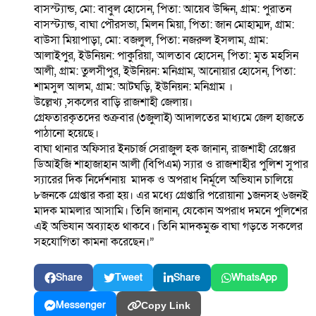
বাসস্ট্যান্ড, মো: বাবুল হোসেন, পিতা: আয়েব উদ্দিন, গ্রাম: পুরাতন
বাসস্ট্যান্ড, বাঘা পৌরসভা, মিলন মিয়া, পিতা: জান মোহাম্মদ, গ্রাম:
বাউসা মিয়াপাড়া, মো: বজলুল, পিতা: নজরুল ইসলাম, গ্রাম:
আলাইপুর, ইউনিয়ন: পাকুরিয়া, আলতাব হোসেন, পিতা: মৃত মহসিন
আলী, গ্রাম: তুলসীপুর, ইউনিয়ন: মনিগ্রাম, আনোয়ার হোসেন, পিতা:
শামসুল আলম, গ্রাম: আটঘড়ি, ইউনিয়ন: মনিগ্রাম ।
উল্লেখ্য ,সকলের বাড়ি রাজশাহী জেলায়।
গ্রেফতারকৃতদের শুক্রবার (৩জুলাই) আদালতের মাধ্যমে জেল হাজতে
পাঠানো হয়েছে।
বাঘা থানার অফিসার ইনচার্জ সেরাজুল হক জানান, রাজশাহী রেঞ্জের
ডিআইজি শাহাজাহান আলী (বিপিএম) স্যার ও রাজশাহীর পুলিশ সুপার
স্যারের দিক নির্দেশনায় মাদক ও অপরাধ নির্মূলে অভিযান চালিয়ে
৮জনকে গ্ৰেপ্তার করা হয়। এর মধ্যে গ্ৰেপ্তারি পরোয়ানা ১জনসহ ৬জনই
মাদক মামলার আসামি। তিনি জানান, যেকোন অপরাধ দমনে পুলিশের
এই অভিযান অব্যাহত থাকবে। তিনি মাদকমুক্ত বাঘা গড়তে সকলের
সহযোগিতা কামনা করেছেন।”
Share
Tweet
Share
WhatsApp
Messenger
Copy Link