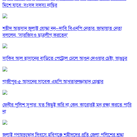
মিশে যাবে: সংসদ সদস্য নাছির
শহীদ আহসান জুলাই যোদ্ধা নন—দাবি বিএনপি নেতার, জামায়াত নেতা
বললেন, ‘সারজিসও ছাত্রলীগ করতেন’
সাকিব আল হাসানের বাড়িতে পেট্রোল ঢেলে আগুন দেওয়ার চেষ্টা, ভাঙচুর
গাজীপুর-৫ আসনের সাবেক এমপি আখতারুজ্জামান গ্রেপ্তার
ফেনীর পুলিশ সুপার; যত কিছুই করি না কেন, কারোরই মন রক্ষা করতে পারি
না
জুলাই গণঅভ্যুত্থান দিবসে হবিগঞ্জে শহীদদের প্রতি জেলা পুলিশের শ্রদ্ধা