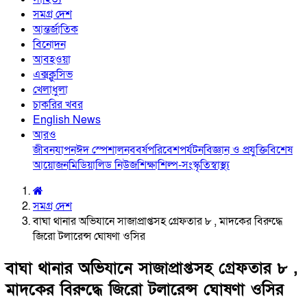
সমগ্র দেশ
আন্তর্জাতিক
বিনোদন
আবহওয়া
এক্সক্লুসিভ
খেলাধুলা
চাকরির খবর
English News
আরও
জীবনযাপন
ঈদ স্পেশাল
নববর্ষ
পরিবেশ
পর্যটন
বিজ্ঞান ও প্রযুক্তি
বিশেষ
আয়োজন
মিডিয়া
লিড নিউজ
শিক্ষা
শিল্প-সংস্কৃতি
স্বাস্থ্য
সমগ্র দেশ
বাঘা থানার অভিযানে সাজাপ্রাপ্তসহ গ্রেফতার ৮ , মাদকের বিরুদ্ধে
জিরো টলারেন্স ঘোষণা ওসির
বাঘা থানার অভিযানে সাজাপ্রাপ্তসহ গ্রেফতার ৮ ,
মাদকের বিরুদ্ধে জিরো টলারেন্স ঘোষণা ওসির