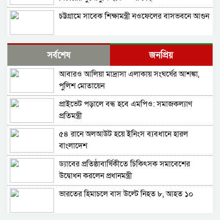
চট্টগ্রামে সাবেক শিক্ষামন্ত্রী নওফেলের বাসভবনে আগুন
বগুড়ায় ও সিলেটে দুই ঘণ্টার ব্যবধানে সড়ক দুর্ঘটনায়
সর্বশেষ
জনপ্রিয়
শিশুসহ প্রাণ গেল ১৫ জনের
আবারও আলিয়া মাদ্রাসা এলাকায় সংঘর্ষের আশঙ্কা,
ঢাকায় বাসভবনে অগ্নিকাণ্ড, স্ত্রীসহ হাসপাতালে ভর্তি
পুলিশ মোতায়েন
পাকিস্তান হাইকমিশনার
প্রাইভেট পড়ালে বন্ধ হবে এমপিও: সমাজকল্যাণ
আওয়ামী লীগ আমাদের শত্রু নয়, অচিরেই আওয়ামী
প্রতিমন্ত্রী
লীগ বিএনপির সঙ্গে মিশে যাবে: সংসদ সদস্য নাছির
৫৪ রানে অলআউট হয়ে ইনিংস ব্যবধানে হারল
শহীদ আহসান জুলাই যোদ্ধা নন—দাবি বিএনপি নেতার,
বাংলাদেশ
জামায়াত নেতা বললেন, ‘সারজিসও ছাত্রলীগ করতেন’
ড্যাবের প্রতিষ্ঠাবার্ষিকীতে চিকিৎসক সমাবেশের
সাকিব আল হাসানের বাড়িতে পেট্রোল ঢেলে আগুন
উদ্বোধন করলেন প্রধানমন্ত্রী
দেওয়ার চেষ্টা, ভাঙচুর
ভারতের হিমাচলে বাস উল্টে নিহত ৮, আহত ১০
গাজীপুর-৫ আসনের সাবেক এমপি আখতারুজ্জামান
গ্রেপ্তার