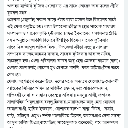
শুরু হয় মাস্টার্স ফুটবল খেলোয়াড় এর সাথে ভোরের ডাক দলের প্রীতি
ফুটবল ম্যাচ ।
শুক্রবার (৩জুলাই) সকাল সাড়ে ৭টায় বাঘা মডেল উচ্চ বিদ্যালয় মাঠে
এই খেলা অনুষ্ঠিত হয়। বাঘা উপজেলা ক্রীড়া সংস্থার সাবেক সাধারণ
সম্পাদক ও সাবেক কৃতি ফুটবলার জাফর ইকবালের সঞ্চালনায় প্রীতি
বন্ধন অনুষ্ঠানে অতিথি হিসেবে উপস্থিত ছিলেন সাবেক ফুটবলার
সাংবাদিক আব্দুল লতিফ মিঞা, উপজেলা ক্রীড়া সংস্থার সাধারণ
সম্পাদক সালেহ আহমদ সালাম, সাবেক ফুটবলার আফাজ উদ্দিন,
সাজেদুল হক। খেলা পরিচালনা করেন আবু হেনা মোস্তফা কামাল (রানা)।
খেলায় কোন দলই গোলের মুখ দেখতে পাননি। ফলে অমিমাংসিত ভাবে
শেষ হয়।
খেলায় অংশগ্রহণ করেন উভয় দলের মধ্যে অন্যতম খেলোয়াড়-সোনালী
ব্যাংকের সিনিয়র অফিসার মতিউর রহমান, ডাঃ আক্তারুজ্জামান,
প্রতিবন্ধী সেবা ও সাহায্য কেন্দ্রের অফিসার মনসুর আলী, প্রভাষক
সালাউদ্দিন শিমুল,রাজা,বজলু,হিটলার,মোয়াজ্
জেম আবু হেনা মোস্তফা
জামান বাপ্পী, হানিফ ইকবাল , মোশারফ,বাদশা, নান্টু, লিটন, সম্রাট,
রান্টু, মজিবুর প্রমুখ। দর্শক গ্যালারিতে ছিলেন, অবসরপ্রাপ্ত সেনা সদস্য
আব্দুল হালিম মিঞা,বায়োজিদ, সাজেদুলসহ অনেকেই।পরে আনন্দঘন