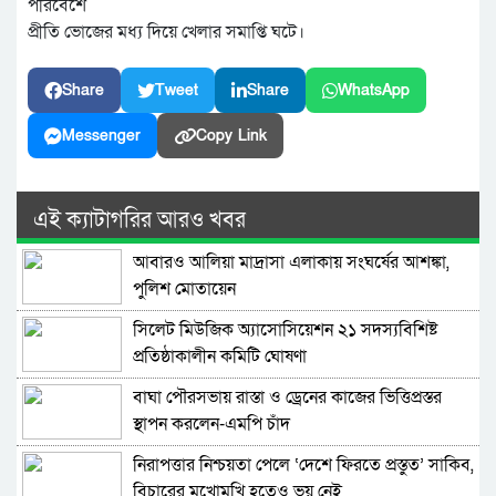
পরিবেশে
প্রীতি ভোজের মধ্য দিয়ে খেলার সমাপ্তি ঘটে।
Share
Tweet
Share
WhatsApp
Messenger
Copy Link
এই ক্যাটাগরির আরও খবর
আবারও আলিয়া মাদ্রাসা এলাকায় সংঘর্ষের আশঙ্কা,
পুলিশ মোতায়েন
সিলেট মিউজিক অ্যাসোসিয়েশন ২১ সদস্যবিশিষ্ট
প্রতিষ্ঠাকালীন কমিটি ঘোষণা
বাঘা পৌরসভায় রাস্তা ও ড্রেনের কাজের ভিত্তিপ্রস্তর
স্থাপন করলেন-এমপি চাঁদ
নিরাপত্তার নিশ্চয়তা পেলে ‘দেশে ফিরতে প্রস্তুত’ সাকিব,
বিচারের মুখোমুখি হতেও ভয় নেই