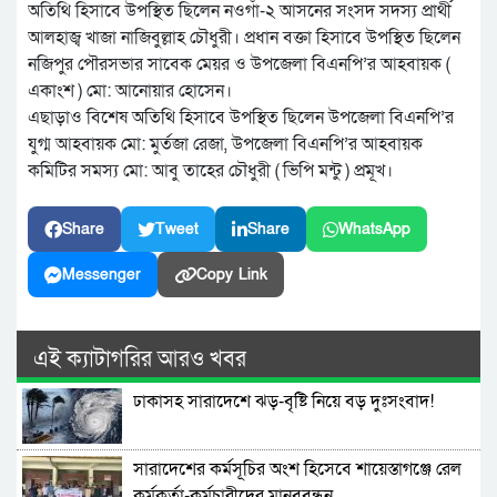
অতিথি হিসাবে উপস্থিত ছিলেন নওগাঁ-২ আসনের সংসদ সদস্য প্রার্থী
আলহাজ্ব খাজা নাজিবুল্লাহ চৌধুরী। প্রধান বক্তা হিসাবে উপস্থিত ছিলেন
নজিপুর পৌরসভার সাবেক মেয়র ও উপজেলা বিএনপি’র আহবায়ক (
একাংশ ) মো: আনোয়ার হোসেন।
এছাড়াও বিশেষ অতিথি হিসাবে উপস্থিত ছিলেন উপজেলা বিএনপি’র
যুগ্ম আহবায়ক মো: মুর্তজা রেজা, উপজেলা বিএনপি’র আহবায়ক
কমিটির সমস্য মো: আবু তাহের চৌধুরী ( ভিপি মন্টু ) প্রমূখ।
Share
Tweet
Share
WhatsApp
Messenger
Copy Link
এই ক্যাটাগরির আরও খবর
ঢাকাসহ সারাদেশে ঝড়-বৃষ্টি নিয়ে বড় দুঃসংবাদ!
সারাদেশের কর্মসূচির অংশ হিসেবে শায়েস্তাগঞ্জে রেল
কর্মকর্তা-কর্মচারীদের মানববন্ধন