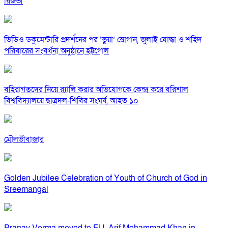
রিজভী
ভিডিও ডকুমেন্টারি প্রদর্শনের পর ‘ভুয়া’ স্লোগান, জুলাই যোদ্ধা ও শহিদ
পরিবারের সংবর্ধনা অনুষ্ঠানে হট্টগোল
বহিরাগতদের নিয়ে র‍্যালি করার অভিযোগকে কেন্দ্র করে বরিশাল
বিশ্ববিদ্যালয়ে ছাত্রদল-শিবির সংঘর্ষ, আহত ১০
মৌলভীবাজার
Golden Jubilee Celebration of Youth of Church of God in
Sreemangal