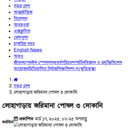
সমগ্র দেশ
আন্তর্জাতিক
বিনোদন
আবহওয়া
এক্সক্লুসিভ
খেলাধুলা
চাকরির খবর
English News
আরও
জীবনযাপন
ঈদ স্পেশাল
নববর্ষ
পরিবেশ
পর্যটন
বিজ্ঞান ও প্রযুক্তি
বিশেষ
আয়োজন
মিডিয়া
লিড নিউজ
শিক্ষা
শিল্প-সংস্কৃতি
স্বাস্থ্য
সমগ্র দেশ
লোহাগাড়ায় জরিমানা পোষল ৩ দোকানি
লোহাগাড়ায় জরিমানা পোষল ৩ দোকানি
প্রকাশিত
মার্চ ১৭, ২০২৫, ০৬:২৫ অপরাহ্ণ
editor