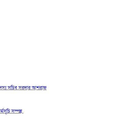
 সদস্য সচিব সরদার আশরাফ
মসূচি সম্পন্ন