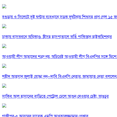
বগুড়ায় ও সিলেটে দুই ঘণ্টার ব্যবধানে সড়ক দুর্ঘটনায় শিশুসহ প্রাণ গেল ১৫ 
ঢাকায় বাসভবনে অগ্নিকাণ্ড, স্ত্রীসহ হাসপাতালে ভর্তি পাকিস্তান হাইকমিশনার
আওয়ামী লীগ আমাদের শত্রু নয়, অচিরেই আওয়ামী লীগ বিএনপির সঙ্গে মিশে 
শহীদ আহসান জুলাই যোদ্ধা নন—দাবি বিএনপি নেতার, জামায়াত নেতা বললেন,
সাকিব আল হাসানের বাড়িতে পেট্রোল ঢেলে আগুন দেওয়ার চেষ্টা, ভাঙচুর
গাজীপুর-৫ আসনের সাবেক এমপি আখতারুজ্জামান গ্রেপ্তার