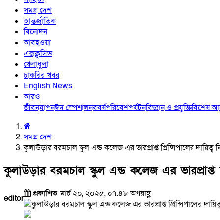
সমগ্র দেশ
আন্তর্জাতিক
বিনোদন
আবহওয়া
এক্সক্লুসিভ
খেলাধুলা
চাকরির খবর
English News
আরও
জীবনযাপন
ঈদ স্পেশাল
নববর্ষ
পরিবেশ
পর্যটন
বিজ্ঞান ও প্রযুক্তি
বিশেষ 
সমগ্র দেশ
কুলাউড়ার বরমচাল স্কুল এন্ড কলেজ এর ভারপ্রাপ্ত প্রিন্সিপালের দায়িত
কুলাউড়ার বরমচাল স্কুল এন্ড কলেজ এর ভারপ্রাপ্ত 
প্রকাশিত
মার্চ ২০, ২০২৫, ০৭:৪৮ অপরাহ্ণ
editor