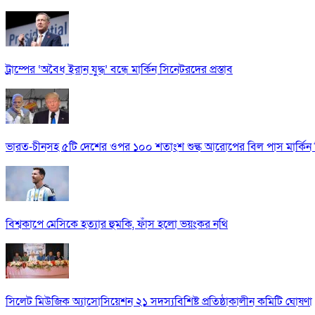
ট্রাম্পের ‘অবৈধ ইরান যুদ্ধ’ বন্ধে মার্কিন সিনেটরদের প্রস্তাব
ভারত-চীনসহ ৫টি দেশের ওপর ১০০ শতাংশ শুল্ক আরোপের বিল পাস মার্কিন 
বিশ্বকাপে মেসিকে হত্যার হুমকি, ফাঁস হলো ভয়ংকর নথি
সিলেট মিউজিক অ্যাসোসিয়েশন ২১ সদস্যবিশিষ্ট প্রতিষ্ঠাকালীন কমিটি ঘোষণা