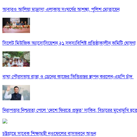
আবারও আলিয়া মাদ্রাসা এলাকায় সংঘর্ষের আশঙ্কা, পুলিশ মোতায়েন
সিলেট মিউজিক অ্যাসোসিয়েশন ২১ সদস্যবিশিষ্ট প্রতিষ্ঠাকালীন কমিটি ঘোষণা
বাঘা পৌরসভায় রাস্তা ও ড্রেনের কাজের ভিত্তিপ্রস্তর স্থাপন করলেন-এমপি চাঁদ
নিরাপত্তার নিশ্চয়তা পেলে ‘দেশে ফিরতে প্রস্তুত’ সাকিব, বিচারের মুখোমুখি হ
চট্টগ্রামে সাবেক শিক্ষামন্ত্রী নওফেলের বাসভবনে আগুন