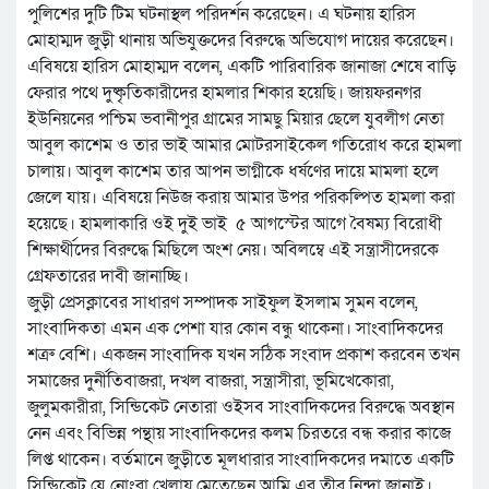
পুলিশের দুটি টিম ঘটনাস্থল পরিদর্শন করেছেন। এ ঘটনায় হারিস
মোহাম্মদ জুড়ী থানায় অভিযুক্তদের বিরুদ্ধে অভিযোগ দায়ের করেছেন।
এবিষয়ে হারিস মোহাম্মদ বলেন, একটি পারিবারিক জানাজা শেষে বাড়ি
ফেরার পথে দুষ্কৃতিকারীদের হামলার শিকার হয়েছি। জায়ফরনগর
ইউনিয়নের পশ্চিম ভবানীপুর গ্রামের সামছু মিয়ার ছেলে যুবলীগ নেতা
আবুল কাশেম ও তার ভাই আমার মোটরসাইকেল গতিরোধ করে হামলা
চালায়। আবুল কাশেম তার আপন ভাগ্নীকে ধর্ষণের দায়ে মামলা হলে
জেলে যায়। এ‌বিষয়ে নিউজ করায় আমার উপর পরিকল্পিত হামলা করা
হয়েছে। হামলাকারি ওই দুই ভাই ৫ আগস্টের আগে বৈষম্য বিরোধী
শিক্ষার্থীদের বিরুদ্ধে মিছিলে অংশ নেয়। অবিলম্বে এই সন্ত্রাসীদেরকে
গ্রেফতারের দাবী জানাচ্ছি।
জুড়ী প্রেসক্লাবের সাধারণ সম্পাদক সাইফুল ইসলাম সুমন বলেন,
সাংবাদিকতা এমন এক পেশা যার কোন বন্ধু থাকেনা। সাংবাদিকদের
শত্রু বেশি। একজন সাংবাদিক যখন সঠিক সংবাদ প্রকাশ করবেন তখন
সমাজের দুর্নীতিবাজরা, দখল বাজরা, সন্ত্রাসীরা, ভূমিখেকোরা,
জুলুমকারীরা, সিন্ডিকেট নেতারা ওইসব সাংবাদিকদের বিরুদ্ধে অবস্থান
নেন এবং বিভিন্ন পন্থায় সাংবাদিকদের কলম চিরতরে বন্ধ করার কাজে
লিপ্ত থাকেন। বর্তমানে জুড়ীতে মূলধারার সাংবাদিকদের দমাতে একটি
সিন্ডিকেট যে নোংরা খেলায় মেতেছেন আমি এর তীব্র নিন্দা জানাই।