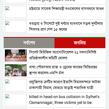
চট্টগ্রামে সাবেক শিক্ষামন্ত্রী নওফেলের বাসভবনে আগুন
বগুড়ায় ও সিলেটে দুই ঘণ্টার ব্যবধানে সড়ক দুর্ঘটনায়
শিশুসহ প্রাণ গেল ১৫ জনের
ঢাকায় বাসভবনে অগ্নিকাণ্ড, স্ত্রীসহ হাসপাতালে ভর্তি
সর্বশেষ
জনপ্রিয়
পাকিস্তান হাইকমিশনার
সিলেট মিউজিক অ্যাসোসিয়েশন ২১ সদস্যবিশিষ্ট
আওয়ামী লীগ আমাদের শত্রু নয়, অচিরেই আওয়ামী
প্রতিষ্ঠাকালীন কমিটি ঘোষণা
লীগ বিএনপির সঙ্গে মিশে যাবে: সংসদ সদস্য নাছির
বাঘা পৌরসভায় রাস্তা ও ড্রেনের কাজের ভিত্তিপ্রস্তর
শহীদ আহসান জুলাই যোদ্ধা নন—দাবি বিএনপি নেতার,
স্থাপন করলেন-এমপি চাঁদ
জামায়াত নেতা বললেন, ‘সারজিসও ছাত্রলীগ করতেন’
প্রযুক্তিগত ত্রুটির কারণে ইতালি বিমানবন্দরে আটকা
সাকিব আল হাসানের বাড়িতে পেট্রোল ঢেলে আগুন
ঢাকাগামী বিমান, ভেতরে আড়াই শতাধিক যাত্রী
দেওয়ার চেষ্টা, ভাঙচুর
killed in head-on bus collision in Sylhet’s
গাজীপুর-৫ আসনের সাবেক এমপি আখতারুজ্জামান
Osmaninagar; three victims yet to be
গ্রেপ্তার
identified