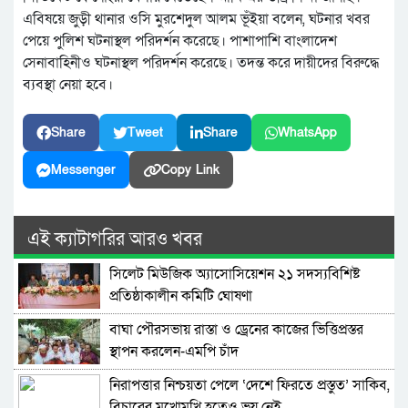
এবিষয়ে জুড়ী থানার ওসি মুরশেদুল আলম ভূঁইয়া বলেন, ঘটনার খবর
পেয়ে পুলিশ ঘটনাস্থল পরিদর্শন করেছে। পাশাপাশি বাংলাদেশ
সেনাবাহিনীও ঘটনাস্থল পরিদর্শন করেছে। তদন্ত করে দায়ীদের বিরুদ্ধে
ব্যবস্থা নেয়া হবে।
Share
Tweet
Share
WhatsApp
Messenger
Copy Link
এই ক্যাটাগরির আরও খবর
সিলেট মিউজিক অ্যাসোসিয়েশন ২১ সদস্যবিশিষ্ট
প্রতিষ্ঠাকালীন কমিটি ঘোষণা
বাঘা পৌরসভায় রাস্তা ও ড্রেনের কাজের ভিত্তিপ্রস্তর
স্থাপন করলেন-এমপি চাঁদ
নিরাপত্তার নিশ্চয়তা পেলে ‘দেশে ফিরতে প্রস্তুত’ সাকিব,
বিচারের মুখোমুখি হতেও ভয় নেই