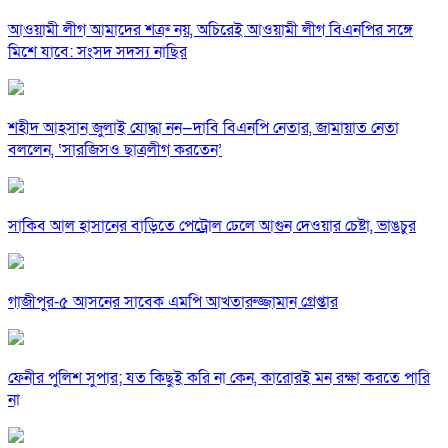
আওয়ামী লীগ আমাদের শত্রু নয়, অচিরেই আওয়ামী লীগ বিএনপির সঙ্গে
মিশে যাবে: সংসদ সদস্য নাছির
শহীদ আহসান জুলাই যোদ্ধা নন—দাবি বিএনপি নেতার, জামায়াত নেতা
বললেন, ‘সারজিসও ছাত্রলীগ করতেন’
সাকিব আল হাসানের বাড়িতে পেট্রোল ঢেলে আগুন দেওয়ার চেষ্টা, ভাঙচুর
গাজীপুর-৫ আসনের সাবেক এমপি আখতারুজ্জামান গ্রেপ্তার
ফেনীর পুলিশ সুপার; যত কিছুই করি না কেন, কারোরই মন রক্ষা করতে পারি
না