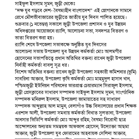
সাইফুল ইসলাম সুমন, জুড়ী থেকেঃ
“দক্ষ যুব গড়বে দেশ- বৈষম্যহীন বাংলাদেশ” এই স্লোগানকে সামনে
রেখে মৌলভীবাজারের জুড়ীতে জাতীয় যুব দিবস পালিত হয়েছে।
শুক্রবার (১ নভেম্বর) সকালে জুড়ী উপজেলা প্রশাসন ও যুব উন্নয়ন
অধিদপ্তরের আয়োজনে র‍্যালি, আলোচনা সভা, সনদপত্র বিতরণ ও
ভাতা বিতরণ করা হয়।
র‍্যালি শেষে উপজেলা সভাকক্ষে অনুষ্ঠিত যুব দিবসের
আলোচনা সভায় উপজেলা যুব উন্নয়ন কর্মকর্তা মোঃ আলমগীর
হোসেনের সভাপতিত্বে প্রধান অতিথির বক্তব্য রাখেন জুড়ী উপজেলা
নির্বাহী কর্মকর্তা বাবলু সূত্র ধর।
বিশেষ অতিথির বক্তব্য রাখেন জুড়ী উপজেলা সহকারী কমিশনার (ভূমি)
সাবরিনা আক্তার, উপজেলা কৃষি কর্মকর্তা মোঃ মাহমুদুল হাসান খান,
পশ্চিমজুড়ী ইউনিয়ন পরিষদের ভারপ্রাপ্ত চেয়ারম্যান সিরাজুল ইসলাম,
জুড়ী প্রেসক্লাবের সাধারণ সম্পাদক সাইফুল ইসলাম সুমন, সাংগঠনিক
সম্পাদক মনিরুল ইসলাম, উপজেলা জামায়াতের সহ সাধারণ
সম্পাদক আব্দুল্লাহ আল মামুন, বেলাগাঁও উচ্চ বিদ্যালয়ের প্রধান শিক্ষক
এরশাদ আলী, উপজেলা সমবায় কর্মকর্তা নিখাত সুলতানা, উপজেলা
আনসার ভিডিপি কর্মকর্তা মোঃ আব্দুর রহিম, বৈষম্য বিরোধী ছাত্র
আন্দোলনের অন্যতম সমন্বয়ক আফজাল হোসেন, উদ্যোক্তা আছমা
আক্তার, জুড়ী উপজেলা যুব ফোরামের আহবায়ক সেলিনা আক্তার,