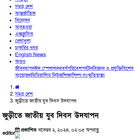
সমগ্র দেশ
আন্তর্জাতিক
বিনোদন
আবহওয়া
এক্সক্লুসিভ
খেলাধুলা
চাকরির খবর
English News
আরও
জীবনযাপন
ঈদ স্পেশাল
নববর্ষ
পরিবেশ
পর্যটন
বিজ্ঞান ও প্রযুক্তি
বিশেষ
আয়োজন
মিডিয়া
লিড নিউজ
শিক্ষা
শিল্প-সংস্কৃতি
স্বাস্থ্য
সমগ্র দেশ
জুড়ীতে জাতীয় যুব দিবস উদযাপন
জুড়ীতে জাতীয় যুব দিবস উদযাপন
প্রকাশিত
নভেম্বর ২, ২০২৪, ০২:০৫ অপরাহ্ণ
editor