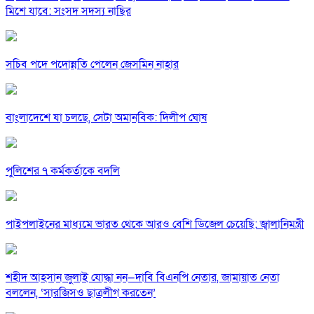
মিশে যাবে: সংসদ সদস্য নাছির
সচিব পদে পদোন্নতি পেলেন জেসমিন নাহার
বাংলাদেশে যা চলছে, সেটা অমানবিক: দিলীপ ঘোষ
পুলিশের ৭ কর্মকর্তাকে বদলি
পাইপলাইনের মাধ্যমে ভারত থেকে আরও বেশি ডিজেল চেয়েছি: জ্বালানিমন্ত্রী
শহীদ আহসান জুলাই যোদ্ধা নন—দাবি বিএনপি নেতার, জামায়াত নেতা
বললেন, ‘সারজিসও ছাত্রলীগ করতেন’