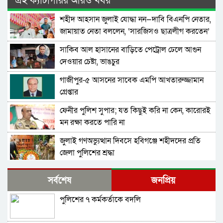
এই ক্যাটাগরির আরও খবর
শহীদ আহসান জুলাই যোদ্ধা নন—দাবি বিএনপি নেতার,
জামায়াত নেতা বললেন, ‘সারজিসও ছাত্রলীগ করতেন’
সাকিব আল হাসানের বাড়িতে পেট্রোল ঢেলে আগুন
দেওয়ার চেষ্টা, ভাঙচুর
গাজীপুর-৫ আসনের সাবেক এমপি আখতারুজ্জামান
গ্রেপ্তার
ফেনীর পুলিশ সুপার; যত কিছুই করি না কেন, কারোরই
মন রক্ষা করতে পারি না
জুলাই গণঅভ্যুত্থান দিবসে হবিগঞ্জে শহীদদের প্রতি
জেলা পুলিশের শ্রদ্ধা
মৌলভীবাজারে যথাযোগ্য মর্যাদায় পালিত জুলাই
সর্বশেষ
জনপ্রিয়
গণঅভ্যুত্থান দিবস
পুলিশের ৭ কর্মকর্তাকে বদলি
কুষ্টিয়ায় নানা আয়োজনে জুলাই গণঅভ্যুত্থান দিবস
পালিত