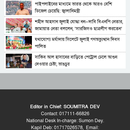
পাইপলাইনের মাধ্যমে ভারত থেকে আরও বেশি
বহিরাগতদের নিয়ে র‍্যালি করার অভিযোগকে কেন্দ্র
ডিজেল চেয়েছি: জ্বালানিমন্ত্রী
করে বরিশাল বিশ্ববিদ্যালয়ে ছাত্রদল-শিবির সংঘর্ষ,
আহত ১০
শহীদ আহসান জুলাই যোদ্ধা নন—দাবি বিএনপি নেতার,
বেগম রোকেয়া বিশ্ববিদ্যালয়ে ছাত্রদল-শিবির সংঘর্ষ,
জামায়াত নেতা বললেন, ‘সারজিসও ছাত্রলীগ করতেন’
আহত অন্তত ২০
যথাযোগ্য মর্যাদায় সিলেটে জুলাই গণঅভ্যুত্থান দিবস
মদপান করে দুই রুশ নাগরিকের মারামারিতে
পালিত
একজনের মৃত্যু, আরেকজন আইসিইউতে
সাকিব আল হাসানের বাড়িতে পেট্রোল ঢেলে আগুন
নাগরপুরে প্রায় ৪ কোটি টাকার সেতু নির্মাণ অ্যাপ্রোচ
দেওয়ার চেষ্টা, ভাঙচুর
সড়ক না থাকায় দুর্ভোগে ১৫ গ্রামের মানুষ
গাজীপুর-৫ আসনের সাবেক এমপি আখতারুজ্জামান
দুবাইয়ের কারাগার থেকে জামিনে মুক্তি পেয়েছেন
গ্রেপ্তার
বেনজীর
শেখ হাসিনাকে কথা বলতে দেওয়া দুই দেশের
বাঘায় বাংলাদেশ জামায়াতে ইসলামীর আয়োজনে
সম্পর্কের জন্য ক্ষতিকর: পররাষ্ট্র মন্ত্রণালয়
দ্বিতীয় গণ অভ্যুত্থান দিবস উপলক্ষ্যে মিছিল-সমাবেশ
Editor in Chief: SOUMITRA DEV
অনুষ্ঠিত
ফেনীর পুলিশ সুপার; যত কিছুই করি না কেন, কারোরই
আমার মাথা অন্যের শরীরে বসিয়ে অশ্লীল ভিডিও
Contact: 017111-66826
মন রক্ষা করতে পারি না
বানানো হয়েছে: এমপি নাসের রহমান
National Desk In-charge: Sumon Dey.
Kapil Deb: 01717026578, Email:
Moulvibazar Observes July Mass Uprising
লোহাগাড়ায় প্রাইভেটকারে বিশেষ কৌশলে লুকানো ১৬