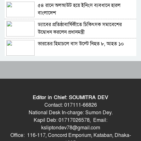
৫৪ রানে অলআউট হয়ে ইনিংস ব্যবধানে হারল
ভারত সফরের সিদ্ধান্ত প্রধানমন্ত্রী নেবেন: পররাষ্ট্র
বাংলাদেশ
প্রতিমন্ত্রী
ড্যাবের প্রতিষ্ঠাবার্ষিকীতে চিকিৎসক সমাবেশের
সচিব পদে পদোন্নতি পেলেন জেসমিন নাহার
উদ্বোধন করলেন প্রধানমন্ত্রী
ভারতের হিমাচলে বাস উল্টে নিহত ৮, আহত ১০
পুলিশের ৭ কর্মকর্তাকে বদলি
ট্রাম্পের ‘অবৈধ ইরান যুদ্ধ’ বন্ধে মার্কিন সিনেটরদের
পাইপলাইনের মাধ্যমে ভারত থেকে আরও বেশি
প্রস্তাব
ডিজেল চেয়েছি: জ্বালানিমন্ত্রী
ভারত-চীনসহ ৫টি দেশের ওপর ১০০ শতাংশ শুল্ক
যথাযোগ্য মর্যাদায় সিলেটে জুলাই গণঅভ্যুত্থান দিবস
আরোপের বিল পাস মার্কিন সিনেটে
পালিত
Editor in Chief: SOUMITRA DEV
বিশ্বকাপে মেসিকে হত্যার হুমকি, ফাঁস হলো ভয়ংকর
গাজীপুর-৫ আসনের সাবেক এমপি আখতারুজ্জামান
Contact: 017111-66826
নথি
গ্রেপ্তার
National Desk In-charge: Sumon Dey.
Kapil Deb: 01717026578, Email:
সিলেট মিউজিক অ্যাসোসিয়েশন ২১ সদস্যবিশিষ্ট
শেখ হাসিনাকে কথা বলতে দেওয়া দুই দেশের
ksliptondev78@gmail.com
প্রতিষ্ঠাকালীন কমিটি ঘোষণা
সম্পর্কের জন্য ক্ষতিকর: পররাষ্ট্র মন্ত্রণালয়
Office: 116-117, Concord Emporium, Kataban, Dhaka-
বাঘা পৌরসভায় রাস্তা ও ড্রেনের কাজের ভিত্তিপ্রস্তর