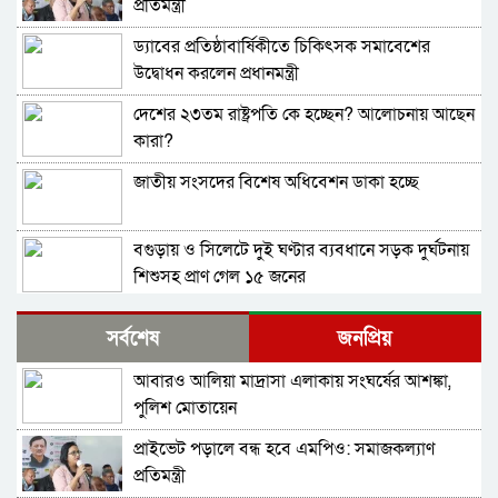
প্রতিমন্ত্রী
ড্যাবের প্রতিষ্ঠাবার্ষিকীতে চিকিৎসক সমাবেশের
উদ্বোধন করলেন প্রধানমন্ত্রী
দেশের ২৩তম রাষ্ট্রপতি কে হচ্ছেন? আলোচনায় আছেন
কারা?
জাতীয় সংসদের বিশেষ অধিবেশন ডাকা হচ্ছে
বগুড়ায় ও সিলেটে দুই ঘণ্টার ব্যবধানে সড়ক দুর্ঘটনায়
শিশুসহ প্রাণ গেল ১৫ জনের
বিমানবন্দরে ভিআইপি-সিআইপিসহ সবাইকে তল্লাশির
সর্বশেষ
জনপ্রিয়
নির্দেশ
আবারও আলিয়া মাদ্রাসা এলাকায় সংঘর্ষের আশঙ্কা,
বিটিভির মহাপরিচালক হলেন কাজী জেসিন
পুলিশ মোতায়েন
প্রাইভেট পড়ালে বন্ধ হবে এমপিও: সমাজকল্যাণ
র‍্যাব বিলুপ্ত করে আনা হচ্ছে নতুন বাহিনী
প্রতিমন্ত্রী