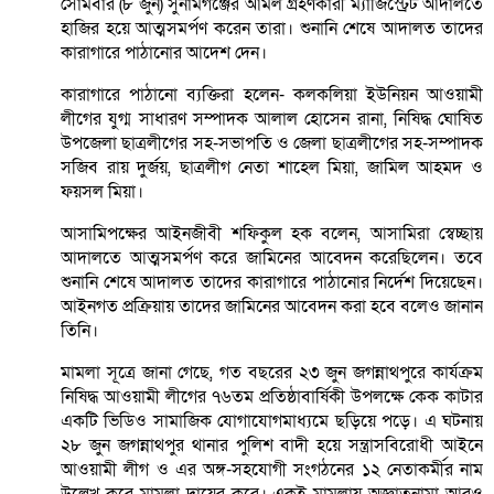
সোমবার (৮ জুন) সুনামগঞ্জের আমল গ্রহণকারী ম্যাজিস্ট্রেট আদালতে
হাজির হয়ে আত্মসমর্পণ করেন তারা। শুনানি শেষে আদালত তাদের
কারাগারে পাঠানোর আদেশ দেন।
কারাগারে পাঠানো ব্যক্তিরা হলেন- কলকলিয়া ইউনিয়ন আওয়ামী
লীগের যুগ্ম সাধারণ সম্পাদক আলাল হোসেন রানা, নিষিদ্ধ ঘোষিত
উপজেলা ছাত্রলীগের সহ-সভাপতি ও জেলা ছাত্রলীগের সহ-সম্পাদক
সজিব রায় দুর্জয়, ছাত্রলীগ নেতা শাহেল মিয়া, জামিল আহমদ ও
ফয়সল মিয়া।
আসামিপক্ষের আইনজীবী শফিকুল হক বলেন, আসামিরা স্বেচ্ছায়
আদালতে আত্মসমর্পণ করে জামিনের আবেদন করেছিলেন। তবে
শুনানি শেষে আদালত তাদের কারাগারে পাঠানোর নির্দেশ দিয়েছেন।
আইনগত প্রক্রিয়ায় তাদের জামিনের আবেদন করা হবে বলেও জানান
তিনি।
মামলা সূত্রে জানা গেছে, গত বছরের ২৩ জুন জগন্নাথপুরে কার্যক্রম
নিষিদ্ধ আওয়ামী লীগের ৭৬তম প্রতিষ্ঠাবার্ষিকী উপলক্ষে কেক কাটার
একটি ভিডিও সামাজিক যোগাযোগমাধ্যমে ছড়িয়ে পড়ে। এ ঘটনায়
২৮ জুন জগন্নাথপুর থানার পুলিশ বাদী হয়ে সন্ত্রাসবিরোধী আইনে
আওয়ামী লীগ ও এর অঙ্গ-সহযোগী সংগঠনের ১২ নেতাকর্মীর নাম
উল্লেখ করে মামলা দায়ের করে। একই মামলায় অজ্ঞাতনামা আরও