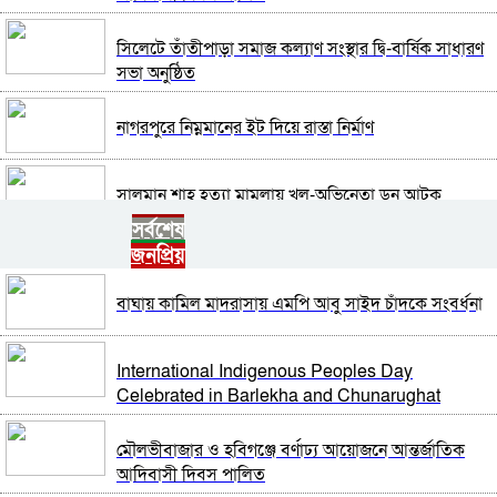
সিলেটে তাঁতীপাড়া সমাজ কল্যাণ সংস্থার দ্বি-বার্ষিক সাধারণ
সভা অনুষ্ঠিত
নাগরপুরে নিম্নমানের ইট দিয়ে রাস্তা নির্মাণ
সালমান শাহ হত্যা মামলায় খল-অভিনেতা ডন আটক
সর্বশেষ
জনপ্রিয়
নাগরপুরে এনসিপির আহ্বায়ক কমিটি অনুমোদন: আহ্বায়ক
তারিয়াশ পলাশ, সদস্য সচিব সরদার আশরাফ
বাঘায় কামিল মাদরাসায় এমপি আবু সাইদ চাঁদকে সংবর্ধনা
সবুজ বাংলাদেশ গড়ার প্রত্যয়ে সিলেটে বাবৌযুপ’র দ্বিতীয়
পর্যায়ে বৃক্ষরোপণ কর্মসূচি সম্পন্ন
International Indigenous Peoples Day
Celebrated in Barlekha and Chunarughat
আবারও আলিয়া মাদ্রাসা এলাকায় সংঘর্ষের আশঙ্কা, পুলিশ
মোতায়েন
মৌলভীবাজার ও হবিগঞ্জে বর্ণাঢ্য আয়োজনে আন্তর্জাতিক
আদিবাসী দিবস পালিত