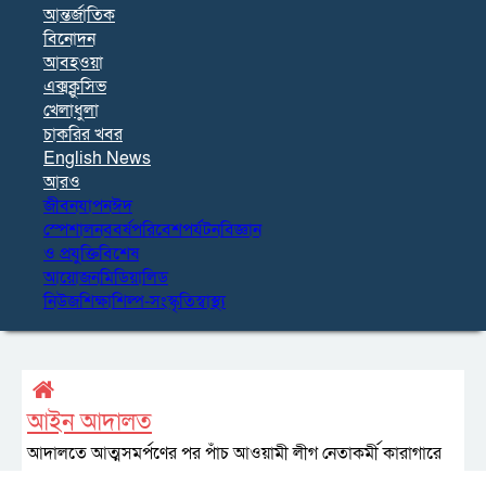
আন্তর্জাতিক
বিনোদন
আবহওয়া
এক্সক্লুসিভ
খেলাধুলা
চাকরির খবর
English News
আরও
জীবনযাপন
ঈদ
স্পেশাল
নববর্ষ
পরিবেশ
পর্যটন
বিজ্ঞান
ও প্রযুক্তি
বিশেষ
আয়োজন
মিডিয়া
লিড
নিউজ
শিক্ষা
শিল্প-সংস্কৃতি
স্বাস্থ্য
আইন আদালত
আদালতে আত্মসমর্পণের পর পাঁচ আওয়ামী লীগ নেতাকর্মী কারাগারে