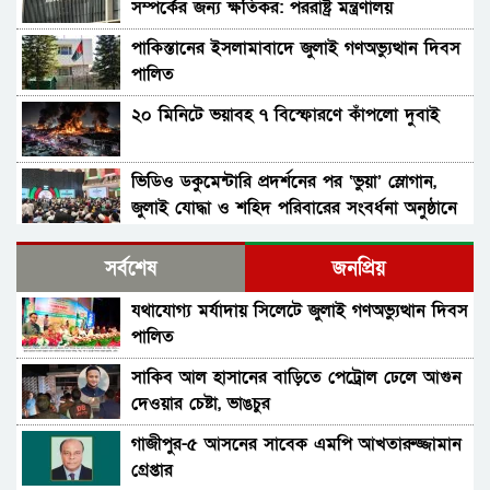
সম্পর্কের জন্য ক্ষতিকর: পররাষ্ট্র মন্ত্রণালয়
পাকিস্তানের ইসলামাবাদে জুলাই গণঅভ্যুত্থান দিবস
পালিত
২০ মিনিটে ভয়াবহ ৭ বিস্ফোরণে কাঁপলো দুবাই
ভিডিও ডকুমেন্টারি প্রদর্শনের পর ‘ভুয়া’ স্লোগান,
জুলাই যোদ্ধা ও শহিদ পরিবারের সংবর্ধনা অনুষ্ঠানে
হট্টগোল
সাবেক প্রধানমন্ত্রী শেখ হাসিনাকে সেদিন ভারতে
সর্বশেষ
জনপ্রিয়
পৌঁছে দেন যারা, প্রকাশ্যে এলো নতুন তথ্য
যথাযোগ্য মর্যাদায় সিলেটে জুলাই গণঅভ্যুত্থান দিবস
মন্ত্রিসভা থেকে বাদ পড়তে পারেন অনেকেই, নতুন
পালিত
করে আলোচনায় যেসব নাম
সাকিব আল হাসানের বাড়িতে পেট্রোল ঢেলে আগুন
সংবিধান থেকে বাতিল হতে পারে শেখ মুজিবুর
দেওয়ার চেষ্টা, ভাঙচুর
রহমানের ‘জাতির পিতা’ স্বীকৃতি
গাজীপুর-৫ আসনের সাবেক এমপি আখতারুজ্জামান
চিফ প্রসিকিউটর; বিদ্বেষমূলক না হলে হাসিনার
গ্রেপ্তার
বক্তব্য প্রচারে আইনগত বাধা নেই