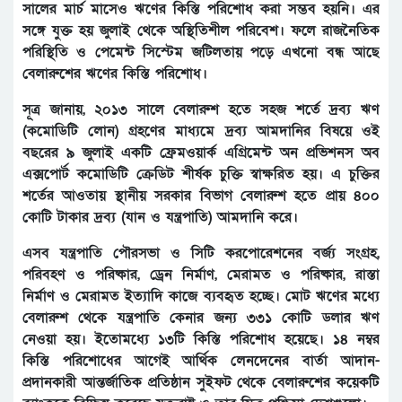
সালের মার্চ মাসেও ঋণের কিস্তি পরিশোধ করা সম্ভব হয়নি। এর
সঙ্গে যুক্ত হয় জুলাই থেকে অস্থিতিশীল পরিবেশ। ফলে রাজনৈতিক
পরিস্থিতি ও পেমেন্ট সিস্টেম জটিলতায় পড়ে এখনো বন্ধ আছে
বেলারুশের ঋণের কিস্তি পরিশোধ।
সূত্র জানায়, ২০১৩ সালে বেলারুশ হতে সহজ শর্তে দ্রব্য ঋণ
(কমোডিটি লোন) গ্রহণের মাধ্যমে দ্রব্য আমদানির বিষয়ে ওই
বছরের ৯ জুলাই একটি ফ্রেমওয়ার্ক এগ্রিমেন্ট অন প্রভিশনস অব
এক্সপোর্ট কমোডিটি ক্রেডিট শীর্ষক চুক্তি স্বাক্ষরিত হয়। এ চুক্তির
শর্তের আওতায় স্থানীয় সরকার বিভাগ বেলারুশ হতে প্রায় ৪০০
কোটি টাকার দ্রব্য (যান ও যন্ত্রপাতি) আমদানি করে।
এসব যন্ত্রপাতি পৌরসভা ও সিটি করপোরেশনের বর্জ্য সংগ্রহ,
পরিবহণ ও পরিষ্কার, ড্রেন নির্মাণ, মেরামত ও পরিষ্কার, রাস্তা
নির্মাণ ও মেরামত ইত্যাদি কাজে ব্যবহৃত হচ্ছে। মোট ঋণের মধ্যে
বেলারুশ থেকে যন্ত্রপাতি কেনার জন্য ৩৩১ কোটি ডলার ঋণ
নেওয়া হয়। ইতোমধ্যে ১৩টি কিস্তি পরিশোধ হয়েছে। ১৪ নম্বর
কিস্তি পরিশোধের আগেই আর্থিক লেনদেনের বার্তা আদান-
প্রদানকারী আন্তর্জাতিক প্রতিষ্ঠান সুইফট থেকে বেলারুশের কয়েকটি