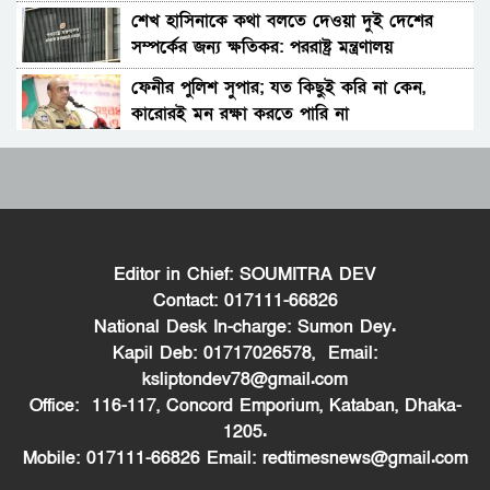
শেখ হাসিনাকে কথা বলতে দেওয়া দুই দেশের
ইরাক সফরে হঠাৎ ইরানের পররাষ্ট্রমন্ত্রী আব্বাস
সম্পর্কের জন্য ক্ষতিকর: পররাষ্ট্র মন্ত্রণালয়
আরাগচি
ফেনীর পুলিশ সুপার; যত কিছুই করি না কেন,
শেখ হাসিনার বক্তব্য দেওয়ার সঙ্গে ভারত সরকারের
কারোরই মন রক্ষা করতে পারি না
কোনও সম্পর্ক নেই: রণধীর জয়সোয়াল
Moulvibazar Observes July Mass Uprising
দেশব্যাপী ৫ আগস্টকে ঘিরে নিরাপত্তা ব্যবস্থা
Day 2026 with Due Respect
জোরদার: স্বরাষ্ট্রমন্ত্রী
জুলাই গণঅভ্যুত্থান দিবসে হবিগঞ্জে শহীদদের প্রতি
ভারত সীমান্তে ২৫০টি অত্যাধুনিক চীনা যুদ্ধযান
জেলা পুলিশের শ্রদ্ধা
মোতায়েন করলো পাকিস্তান
Editor in Chief: SOUMITRA DEV
মৌলভীবাজারে যথাযোগ্য মর্যাদায় পালিত জুলাই
দিনেশ ত্রিবেদীকে হুমায়ুন কবির; শেখ হাসিনা যেন
Contact: 017111-66826
গণঅভ্যুত্থান দিবস
ভারতের ভূখণ্ড ব্যবহার করে রাজনৈতিক বক্তব্য
National Desk In-charge: Sumon Dey.
দিতে না পারেন
Kapil Deb: 01717026578, Email:
কুষ্টিয়ায় নানা আয়োজনে জুলাই গণঅভ্যুত্থান দিবস
শেখ হাসিনার ভার্চুয়াল অনুষ্ঠান নিয়ে ভারতের স্পষ্ট
ksliptondev78@gmail.com
পালিত
অবস্থান জানতে চায় ঢাকা: পররাষ্ট্র প্রতিমন্ত্রী
Office: 116-117, Concord Emporium, Kataban, Dhaka-
শেখ হাসিনার বক্তব্য প্রচারে নিষেধাজ্ঞার যৌক্তিকতা
1205.
নিয়ে রুমিন ফারহানার প্রশ্ন
Mobile: 017111-66826 Email: redtimesnews@gmail.com
পাকিস্তানের ইসলামাবাদে জুলাই গণঅভ্যুত্থান দিবস