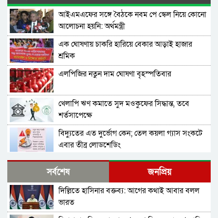
আইএমএফের সঙ্গে বৈঠকে নবম পে স্কেল নিয়ে কোনো
আলোচনা হয়নি: অর্থমন্ত্রী
এক ঘোষণায় চাকরি হারিয়ে বেকার আড়াই হাজার
শ্রমিক
এলপিজির নতুন দাম ঘোষণা বৃহস্পতিবার
খেলাপি ঋণ কমাতে সুদ মওকুফের সিদ্ধান্ত, তবে
শর্তসাপেক্ষে
বিদ্যুতের এত দুর্ভোগ কেন; তেল কয়লা গ্যাস সংকটে
এবার তীব্র লোডশেডিং
বাংলাদেশ-পাকিস্তান দ্বিপাক্ষিক বাণিজ্য সহযোগিতা
সর্বশেষ
জনপ্রিয়
বাড়ানোর উদ্যোগ
দিল্লিতে হাসিনার বক্তব্য: আগের কথাই আবার বলল
বিশ্বব্যাংক বাংলাদেশকে ১১০ কোটি ডলার দিচ্ছে
ভারত