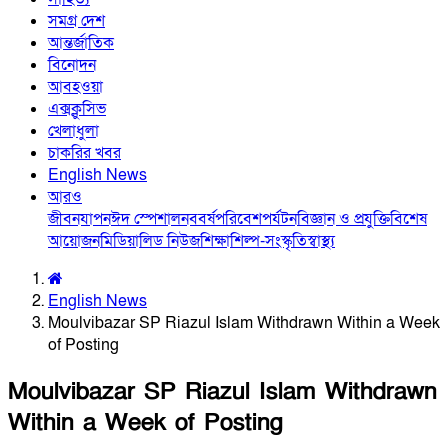
সমগ্র দেশ
আন্তর্জাতিক
বিনোদন
আবহওয়া
এক্সক্লুসিভ
খেলাধুলা
চাকরির খবর
English News
আরও
জীবনযাপন
ঈদ স্পেশাল
নববর্ষ
পরিবেশ
পর্যটন
বিজ্ঞান ও প্রযুক্তি
বিশেষ
আয়োজন
মিডিয়া
লিড নিউজ
শিক্ষা
শিল্প-সংস্কৃতি
স্বাস্থ্য
English News
Moulvibazar SP Riazul Islam Withdrawn Within a Week
of Posting
Moulvibazar SP Riazul Islam Withdrawn
Within a Week of Posting