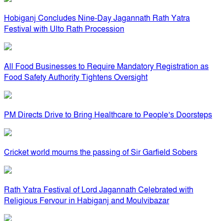
Hobiganj Concludes Nine-Day Jagannath Rath Yatra
Festival with Ulto Rath Procession
All Food Businesses to Require Mandatory Registration as
Food Safety Authority Tightens Oversight
PM Directs Drive to Bring Healthcare to People’s Doorsteps
Cricket world mourns the passing of Sir Garfield Sobers
Rath Yatra Festival of Lord Jagannath Celebrated with
Religious Fervour in Habiganj and Moulvibazar