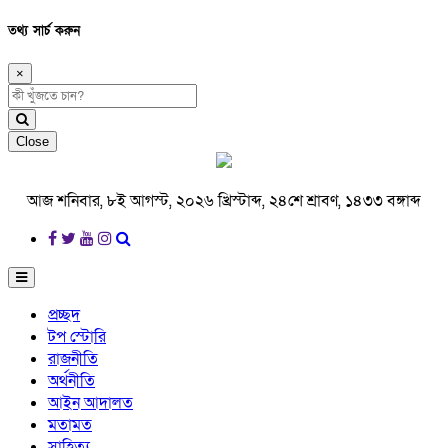
তথ্য সার্চ করুন
×
Close
আজ শনিবার, ৮ই আগস্ট, ২০২৬ খ্রিস্টাব্দ, ২৪শে শ্রাবণ, ১৪৩৩ বঙ্গাব্দ
প্রচ্ছদ
টপ স্টোরি
রাজনীতি
অর্থনীতি
আইন আদালত
মতামত
সাহিত্য