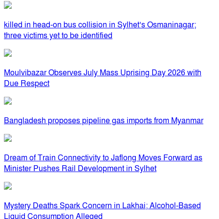
killed in head-on bus collision in Sylhet’s Osmaninagar;
three victims yet to be identified
Moulvibazar Observes July Mass Uprising Day 2026 with
Due Respect
Bangladesh proposes pipeline gas imports from Myanmar
Dream of Train Connectivity to Jaflong Moves Forward as
Minister Pushes Rail Development in Sylhet
Mystery Deaths Spark Concern in Lakhai; Alcohol-Based
Liquid Consumption Alleged