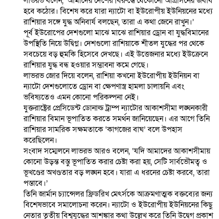
লাভরভ বলেন, ‘আমাদের দেশের বিরুদ্ধে যেকোনো আগ্রাসনের জবাব
হবে কঠোর। বিশেষ করে যারা ন্যাটো বা ইউরোপীয় ইউনিয়নের মধ্যে
রাশিয়ার সঙ্গে যুদ্ধ অনিবার্য বলছেন, তারা এ কথা জেনে রাখুন।’
পূর্ব ইউরোপের দেশগুলো মাঝে মাঝে রাশিয়ার ড্রোন বা যুদ্ধবিমানের
উপস্থিতি নিয়ে উদ্বিগ্ন। দেশগুলো রাশিয়াকে শীতল যুদ্ধের পর থেকে
সবচেয়ে বড় হুমকি হিসেবে দেখছে। এই উত্তেজনার মধ্যে ইউক্রেনে
রাশিয়ার যুদ্ধ বন্ধ হওয়ার সম্ভাবনা কমে গেছে।
লাভরভ জোর দিয়ে বলেন, রাশিয়া কখনো ইউরোপীয় ইউনিয়ন বা
ন্যাটো দেশগুলোতে ড্রোন বা ক্ষেপণাস্ত্র হামলা চালায়নি এবং
ভবিষ্যতেও এমন কোনো পরিকল্পনা নেই।
যুক্তরাষ্ট্রের প্রেসিডেন্ট ডোনাল্ড ট্রাম্প ন্যাটোর আকাশসীমা লঙ্ঘনকারী
রাশিয়ার বিমান ভূপাতিত করতে সমর্থন জানিয়েছেন। এর আগে তিনি
রাশিয়ার সামরিক সক্ষমতাকে ‘কাগজের বাঘ’ বলে উপহাস
করেছিলেন।
সংবাদ সম্মেলনে লাভরভ আরও বলেন, ‘যদি আমাদের আকাশসীমায়
কোনো উড়ন্ত বস্তু ভূপাতিত করার চেষ্টা করা হয়, সেটি সার্বভৌমত্ব ও
ভূখণ্ডের অখণ্ডতার বড় লঙ্ঘন হবে। যারা এ ধরনের চেষ্টা করবে, তারা
পস্তাবে।’
তিনি জার্মান চ্যান্সেলর ফ্রিডরিখ মেৎর্সকে আক্রমণাত্মক বক্তব্যের জন্য
বিশেষভাবে সমালোচনা করেন। ন্যাটো ও ইউরোপীয় ইউনিয়নের কিছু
নেতার তৃতীয় বিশ্বযুদ্ধের আশঙ্কার কথা উল্লেখ করে তিনি উদ্বেগ প্রকাশ