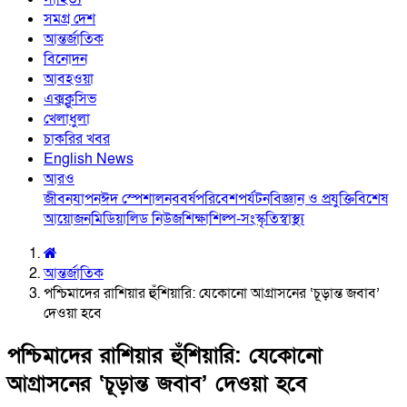
সমগ্র দেশ
আন্তর্জাতিক
বিনোদন
আবহওয়া
এক্সক্লুসিভ
খেলাধুলা
চাকরির খবর
English News
আরও
জীবনযাপন
ঈদ স্পেশাল
নববর্ষ
পরিবেশ
পর্যটন
বিজ্ঞান ও প্রযুক্তি
বিশেষ
আয়োজন
মিডিয়া
লিড নিউজ
শিক্ষা
শিল্প-সংস্কৃতি
স্বাস্থ্য
আন্তর্জাতিক
পশ্চিমাদের রাশিয়ার হুঁশিয়ারি: যেকোনো আগ্রাসনের ‘চূড়ান্ত জবাব’
দেওয়া হবে
পশ্চিমাদের রাশিয়ার হুঁশিয়ারি: যেকোনো
আগ্রাসনের ‘চূড়ান্ত জবাব’ দেওয়া হবে