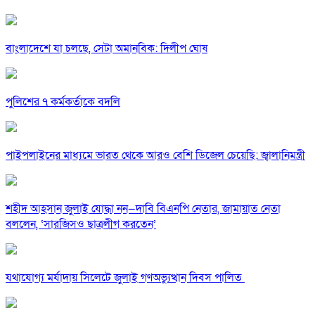
বাংলাদেশে যা চলছে, সেটা অমানবিক: দিলীপ ঘোষ
পুলিশের ৭ কর্মকর্তাকে বদলি
পাইপলাইনের মাধ্যমে ভারত থেকে আরও বেশি ডিজেল চেয়েছি: জ্বালানিমন্ত্রী
শহীদ আহসান জুলাই যোদ্ধা নন—দাবি বিএনপি নেতার, জামায়াত নেতা
বললেন, ‘সারজিসও ছাত্রলীগ করতেন’
যথাযোগ্য মর্যাদায় সিলেটে জুলাই গণঅভ্যুত্থান দিবস পালিত