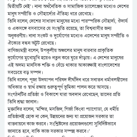
দ্বিতীয়টি নেই’। নানা অর্থনৈতিক ও সামাজিক চ্যালেঞ্জের মধ্যেও দেশের
মানুষ সম্প্রীতি ও সৌহার্দ্যের ঐতিহ্য ধরে রেখেছে।
তিনি বলেন, দেশের সাধারণ মানুষের মধ্যে পারস্পরিক সৌহার্দ্য, ঔদার্য
ও একসঙ্গে বসবাসের যে সংস্কৃতি রয়েছে, তা বিশ্ববাসীর জন্য
অনুকরণীয়। নানা সংকট ও দুর্যোগের মধ্যেও এদেশের মানুষ সম্প্রীতি ও
ঐক্যের বন্ধন অটুট রেখেছে।
বাণিজ্যমন্ত্রী বলেন, উপকূলীয় অঞ্চলের মানুষ বারবার প্রাকৃতিক
দুর্যোগের মুখোমুখি হয়েও নতুন করে ঘুরে দাঁড়ায়। এ দেশের মানুষের
এই অদম্য মানসিক শক্তি ও বেঁচে থাকার আকাঙ্ক্ষাই বাংলাদেশের
সবচেয়ে বড় সম্পদ।
তিনি বলেন, পূজা উদযাপন পরিষদ দীর্ঘদিন ধরে সনাতন ধর্মাবলম্বীদের
অধিকার ও স্বার্থ রক্ষায় গুরুত্বপূর্ণ ভূমিকা পালন করে আসছে।
সংগঠনটির প্রতিষ্ঠা ও বিকাশে যারা অবদান রেখেছেন, তাদের প্রতি
তিনি শ্রদ্ধা জানান।
মুক্তাদির বলেন, ‘মন্দির, মসজিদ, গির্জা কিংবা প্যাগোডা, যে ধর্মীয়
প্রতিষ্ঠানই হোক না কেন, উন্নয়নের জন্য যা প্রয়োজন সরকার তা
বাস্তবায়নে কাজ করবে। সংশ্লিষ্টদের প্রয়োজনগুলো সুনির্দিষ্টভাবে
জানাতে হবে, বাকি কাজ সরকার সম্পন্ন করবে।’