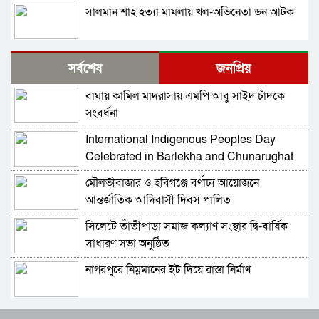
সালমান শাহ হত্যা মামলায় খল-অভিনেতা ডন আটক
নাগরপুরে এনসিপির আহ্বায়ক কমিটি অনুমোদন:
সর্বশেষ
জনপ্রিয়
আহ্বায়ক তারিয়াশ পলাশ, সদস্য সচিব সরদার
আশরাফ
বাঘায় কামিল মাদরাসায় এমপি আবু সাইদ চাঁদকে
সবুজ বাংলাদেশ গড়ার প্রত্যয়ে সিলেটে বাবৌযুপ’র
সংবর্ধনা
দ্বিতীয় পর্যায়ে বৃক্ষরোপণ কর্মসূচি সম্পন্ন
International Indigenous Peoples Day
আবারও আলিয়া মাদ্রাসা এলাকায় সংঘর্ষের আশঙ্কা,
Celebrated in Barlekha and Chunarughat
পুলিশ মোতায়েন
মৌলভীবাজার ও হবিগঞ্জে বর্ণাঢ্য আয়োজনে
সিলেট মিউজিক অ্যাসোসিয়েশন ২১ সদস্যবিশিষ্ট
আন্তর্জাতিক আদিবাসী দিবস পালিত
প্রতিষ্ঠাকালীন কমিটি ঘোষণা
সিলেটে তাঁতীপাড়া সমাজ কল্যাণ সংস্থার দ্বি-বার্ষিক
বাঘা পৌরসভায় রাস্তা ও ড্রেনের কাজের ভিত্তিপ্রস্তর
সাধারণ সভা অনুষ্ঠিত
স্থাপন করলেন-এমপি চাঁদ
নাগরপুরে নিম্নমানের ইট দিয়ে রাস্তা নির্মাণ
নিরাপত্তার নিশ্চয়তা পেলে ‘দেশে ফিরতে প্রস্তুত’ সাকিব,
বিচারের মুখোমুখি হতেও ভয় নেই
রাষ্ট্রপতি পদে মির্জা ফখরুলের নাম চূড়ান্ত
চট্টগ্রামে সাবেক শিক্ষামন্ত্রী নওফেলের বাসভবনে আগুন