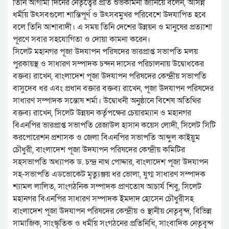
তিনি আগামী দিনের নেতৃত্বের প্রতি শুভকামনা জানিয়ে বলেন, আসন্ন
ধর্মীয় উৎসবগুলো শান্তিপূর্ণ ও উৎসবমুখর পরিবেশে উদযাপিত হবে
বলে তিনি আশাবাদী। এ সময় তিনি দেশের উন্নয়ন ও মানুষের প্রত্যাশা
পূরণে সবার সহযোগিতা ও দোয়া কামনা করেন।
সিলেট মহানগর পূজা উদযাপন পরিষদের ভারপ্রাপ্ত সভাপতি মলয়
পুরকায়স্থ ও সাধারণ সম্পাদক চন্দন দাসের পরিচালনায় উদ্বোধকের
বক্তব্য রাখেন, বাংলাদেশ পূজা উদযাপন পরিষদের কেন্দ্রীয় সভাপতি
বাসুদেব ধর এবং প্রধান বক্তার বক্তব্য রাখেন, পূজা উদযাপন পরিষদের
সাধারণ সম্পাদক সন্তোষ শর্মা। উদ্বোধনী অনুষ্ঠানে বিশেষ অতিথির
বক্তব্য রাখেন, সিলেট উন্নয়ন কর্তৃপক্ষের চেয়ারম্যান ও মহানগর
বিএনপির ভারপ্রাপ্ত সভাপতি রেজাউল হাসান কয়েস লোদী, সিলেট সিটি
করপোরেশন প্রশাসক ও জেলা বিএনপির সভাপতি আব্দুল কাইয়ুম
চৌধুরী, বাংলাদেশ পূজা উদযাপন পরিষদের কেন্দ্রীয় কমিটির
সহসভাপতি অধ্যাপক ড. চন্দ্র নাথ পোদ্দার, বাংলাদেশ পূজা উদযাপন
সহ-সভাপতি এডভোকেট মৃত্যুঞ্জয় ধর ভোলা, যুগ্ম সাধারণ সম্পাদক
শ্যামল লালিত, সাংগঠনিক সম্পাদক প্রাণতোষ আচার্য শিবু, সিলেট
মহানগর বিএনপির সাধারণ সম্পাদক ইমদাদ হোসেন চৌধুরীসহ
বাংলাদেশ পূজা উদযাপন পরিষদের কেন্দ্রীয় ও স্থানীয় নেতৃবৃন্দ, বিভিন্ন
সামাজিক, সাংস্কৃতিক ও ধর্মীয় সংগঠনের প্রতিনিধি, সাংবাদিক নেতৃবৃন্দ