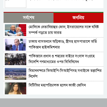
ইরাক সফরে হঠাৎ ইরানের পররাষ্ট্রমন্ত্রী আব্বাস
সর্বশেষ
জনপ্রিয়
আরাগচি
মোদিকে নেতানিয়াহুর ফোন; ইসরায়েলের সঙ্গে ঘনিষ্ট
শেখ হাসিনার বক্তব্য দেওয়ার সঙ্গে ভারত সরকারের
সম্পর্ক গড়তে চায় ভারত
কোনও সম্পর্ক নেই: রণধীর জয়সোয়াল
ঢাকায় বাসভবনে অগ্নিকাণ্ড, স্ত্রীসহ হাসপাতালে ভর্তি
ভারত সীমান্তে ২৫০টি অত্যাধুনিক চীনা যুদ্ধযান
পাকিস্তান হাইকমিশনার
মোতায়েন করলো পাকিস্তান
পাকিস্তানে প্রধান ৩ শহরের বাইরে সংবাদ সংগ্রহে
শ্রীলঙ্কার কারাগারে আবার দাঙ্গা, পরিস্থিতিতে নিয়ন্ত্রণে
বিদেশি গণমাধ্যমের ওপর বিধিনিষেধ
সেনা মোতায়েন
বিমানবন্দরে ভিআইপি-সিআইপিসহ সবাইকে তল্লাশির
বাংলাদেশ থেকে আসা হিন্দু-বৌদ্ধ-খ্রিস্টানরা
নির্দেশ
অনুপ্রবেশকারী নন: শুভেন্দু
বিটিভির মহাপরিচালক হলেন কাজী জেসিন
চলতি সপ্তাহে ইরানে ভয়াবহ হামলার প্রস্তুতি নিচ্ছে
যুক্তরাষ্ট্র ও ইসরায়েল
র‍্যাব বিলুপ্ত করে আনা হচ্ছে নতুন বাহিনী
প্রধানমন্ত্রী নাকি, বিমসটেকের সভাপতি হিসেবে তারেক
রহমানকে আমন্ত্রণ—প্রশ্ন এড়িয়ে গেলেন জয়সওয়াল