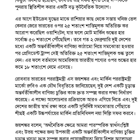
কিছুটা অবনতি হয়েছিল, রুবিওর এই সফর মূলত সেই সম্পর্ককে
পুনরায় স্থিতিশীল করার একটি বড় কূটনৈতিক উদ্যোগ।
এর আগে ইউক্রেন যুদ্ধের মাঝে রাশিয়ার কাছ থেকে সস্তায় খনিজ তেল
কেনার জেরে ভারতের ওপর ২৫ শতাংশ শাস্তিমূলক অতিরিক্ত কর
আরোপ করেছিল ওয়াশিংটন, যার ফলে মোট মার্কিন শুল্কের হার
সর্বোচ্চ ৫০ শতাংশে পৌঁছেছিল। তবে গত ২ ফেব্রুয়ারি দুই দেশের
মধ্যে একটি অন্তর্বর্তীকালীন বাণিজ্য কাঠামো নিয়ে সমঝোতা হওয়ার
পর প্রেসিডেন্ট ট্রাম্প সেই অতিরিক্ত ২৫ শতাংশ শাস্তিমূলক শুল্ক তুলে
নেন। এর ফলে বর্তমানে আমেরিকায় ভারতীয় পণ্যের ওপর শুল্কের হার
কমে ১৮ শতাংশে নেমে এসেছে।
রোববার ভারতের পররাষ্ট্রমন্ত্রী এস জয়শঙ্কর এবং মার্কিন পররাষ্ট্রমন্ত্রী
মার্কো রুবিও এক যৌথ বিবৃতিতে জানিয়েছেন, দুই দেশ একটি চূড়ান্ত
অন্তর্বর্তীকালীন বাণিজ্য চুক্তির কাজ দ্রুত সম্পন্ন করার লক্ষ্য নির্ধারণ
করেছে। এ লক্ষ্যে আলোচনার প্রক্রিয়াকে আরও এগিয়ে নিতে এবং দুই
দেশের জাতীয় স্বার্থ রক্ষা করে একটি সুনির্দিষ্ট সমঝোতায় পৌঁছাতে
শীঘ্রই একটি উচ্চপর্যায়ের মার্কিন প্রতিনিধিদল নয়া দিল্লি সফর করবে।
জয়শঙ্কর বলেন, ‘অর্থনৈতিক ক্ষেত্রে আমরা পারস্পরিক স্বার্থসংশ্লিষ্ট
এবং উভয় পক্ষের জন্য উপকারী একটি অন্তর্বর্তীকালীন বাণিজ্য চুক্তির
চূড়ান্ত খসড়া দ্রুত সম্পন্ন করার প্রয়োজনীয়তা নিয়ে বিশদ আলোচনা