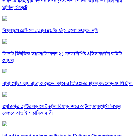
ভারত-চীনসহ ৫টি দেশের ওপর ১০০ শতাংশ শুল্ক আরোপের বিল পাস
মার্কিন সিনেটে
বিশ্বকাপে মেসিকে হত্যার হুমকি, ফাঁস হলো ভয়ংকর নথি
সিলেট মিউজিক অ্যাসোসিয়েশন ২১ সদস্যবিশিষ্ট প্রতিষ্ঠাকালীন কমিটি
ঘোষণা
বাঘা পৌরসভায় রাস্তা ও ড্রেনের কাজের ভিত্তিপ্রস্তর স্থাপন করলেন-এমপি চাঁদ
প্রযুক্তিগত ত্রুটির কারণে ইতালি বিমানবন্দরে আটকা ঢাকাগামী বিমান,
ভেতরে আড়াই শতাধিক যাত্রী