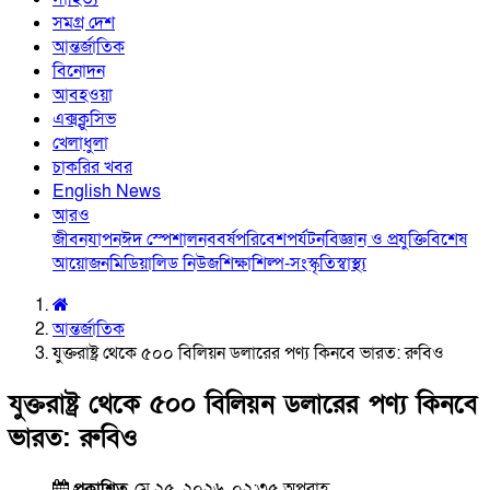
সমগ্র দেশ
আন্তর্জাতিক
বিনোদন
আবহওয়া
এক্সক্লুসিভ
খেলাধুলা
চাকরির খবর
English News
আরও
জীবনযাপন
ঈদ স্পেশাল
নববর্ষ
পরিবেশ
পর্যটন
বিজ্ঞান ও প্রযুক্তি
বিশেষ
আয়োজন
মিডিয়া
লিড নিউজ
শিক্ষা
শিল্প-সংস্কৃতি
স্বাস্থ্য
আন্তর্জাতিক
যুক্তরাষ্ট্র থেকে ৫০০ বিলিয়ন ডলারের পণ্য কিনবে ভারত: রুবিও
যুক্তরাষ্ট্র থেকে ৫০০ বিলিয়ন ডলারের পণ্য কিনবে
ভারত: রুবিও
প্রকাশিত
মে ২৫, ২০২৬, ০২:৩৫ অপরাহ্ণ