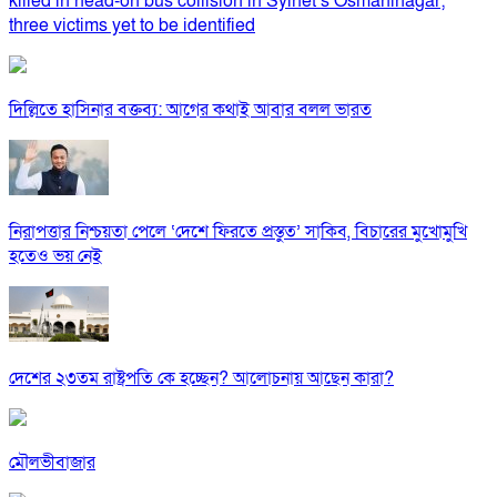
killed in head-on bus collision in Sylhet’s Osmaninagar;
three victims yet to be identified
দিল্লিতে হাসিনার বক্তব্য: আগের কথাই আবার বলল ভারত
নিরাপত্তার নিশ্চয়তা পেলে ‘দেশে ফিরতে প্রস্তুত’ সাকিব, বিচারের মুখোমুখি
হতেও ভয় নেই
দেশের ২৩তম রাষ্ট্রপতি কে হচ্ছেন? আলোচনায় আছেন কারা?
মৌলভীবাজার