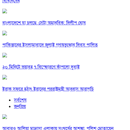
বিধিনিষেধ
বাংলাদেশে যা চলছে, সেটা অমানবিক: দিলীপ ঘোষ
পাকিস্তানের ইসলামাবাদে জুলাই গণঅভ্যুত্থান দিবস পালিত
২০ মিনিটে ভয়াবহ ৭ বিস্ফোরণে কাঁপলো দুবাই
ইরাক সফরে হঠাৎ ইরানের পররাষ্ট্রমন্ত্রী আব্বাস আরাগচি
সর্বশেষ
জনপ্রিয়
আবারও আলিয়া মাদ্রাসা এলাকায় সংঘর্ষের আশঙ্কা, পুলিশ মোতায়েন