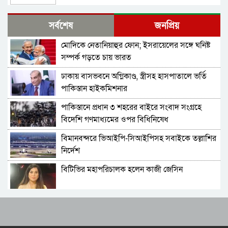
ইরাক সফরে হঠাৎ ইরানের পররাষ্ট্রমন্ত্রী আব্বাস
সর্বশেষ
জনপ্রিয়
আরাগচি
মোদিকে নেতানিয়াহুর ফোন; ইসরায়েলের সঙ্গে ঘনিষ্ট
শেখ হাসিনার বক্তব্য দেওয়ার সঙ্গে ভারত সরকারের
সম্পর্ক গড়তে চায় ভারত
কোনও সম্পর্ক নেই: রণধীর জয়সোয়াল
ঢাকায় বাসভবনে অগ্নিকাণ্ড, স্ত্রীসহ হাসপাতালে ভর্তি
ভারত সীমান্তে ২৫০টি অত্যাধুনিক চীনা যুদ্ধযান
পাকিস্তান হাইকমিশনার
মোতায়েন করলো পাকিস্তান
পাকিস্তানে প্রধান ৩ শহরের বাইরে সংবাদ সংগ্রহে
শ্রীলঙ্কার কারাগারে আবার দাঙ্গা, পরিস্থিতিতে নিয়ন্ত্রণে
বিদেশি গণমাধ্যমের ওপর বিধিনিষেধ
সেনা মোতায়েন
বিমানবন্দরে ভিআইপি-সিআইপিসহ সবাইকে তল্লাশির
বাংলাদেশ থেকে আসা হিন্দু-বৌদ্ধ-খ্রিস্টানরা
নির্দেশ
অনুপ্রবেশকারী নন: শুভেন্দু
বিটিভির মহাপরিচালক হলেন কাজী জেসিন
চলতি সপ্তাহে ইরানে ভয়াবহ হামলার প্রস্তুতি নিচ্ছে
যুক্তরাষ্ট্র ও ইসরায়েল
র‍্যাব বিলুপ্ত করে আনা হচ্ছে নতুন বাহিনী
প্রধানমন্ত্রী নাকি, বিমসটেকের সভাপতি হিসেবে তারেক
রহমানকে আমন্ত্রণ—প্রশ্ন এড়িয়ে গেলেন জয়সওয়াল