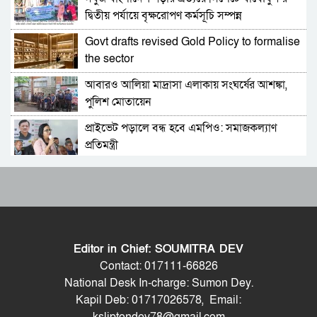
শুভেন্দুর কৌশলে বদলে যাচ্ছে পশ্চিমবঙ্গের রাজনীতির
দ্বিতীয় পর্যায়ে বৃক্ষরোপণ কর্মসূচি সম্পন্ন
সমীকরণ
Govt drafts revised Gold Policy to formalise
বাংলাদেশের সঙ্গে ফারাক্কা চুক্তি নবায়ন না করার দাবি
the sector
ভারতীয় এমপির
আবারও আলিয়া মাদ্রাসা এলাকায় সংঘর্ষের আশঙ্কা,
মোদিকে নেতানিয়াহুর ফোন; ইসরায়েলের সঙ্গে ঘনিষ্ট
পুলিশ মোতায়েন
সম্পর্ক গড়তে চায় ভারত
প্রাইভেট পড়ালে বন্ধ হবে এমপিও: সমাজকল্যাণ
পাকিস্তানে প্রধান ৩ শহরের বাইরে সংবাদ সংগ্রহে
প্রতিমন্ত্রী
বিদেশি গণমাধ্যমের ওপর বিধিনিষেধ
৫৪ রানে অলআউট হয়ে ইনিংস ব্যবধানে হারল
বাংলাদেশে যা চলছে, সেটা অমানবিক: দিলীপ ঘোষ
বাংলাদেশ
ড্যাবের প্রতিষ্ঠাবার্ষিকীতে চিকিৎসক সমাবেশের
পাকিস্তানের ইসলামাবাদে জুলাই গণঅভ্যুত্থান দিবস
উদ্বোধন করলেন প্রধানমন্ত্রী
পালিত
Editor in Chief: SOUMITRA DEV
ভারতের হিমাচলে বাস উল্টে নিহত ৮, আহত ১০
২০ মিনিটে ভয়াবহ ৭ বিস্ফোরণে কাঁপলো দুবাই
Contact: 017111-66826
National Desk In-charge: Sumon Dey.
Kapil Deb: 01717026578, Email:
ট্রাম্পের ‘অবৈধ ইরান যুদ্ধ’ বন্ধে মার্কিন সিনেটরদের
ইরাক সফরে হঠাৎ ইরানের পররাষ্ট্রমন্ত্রী আব্বাস