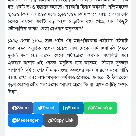
বড় একটি ভূখণ্ড হস্তান্তর করেছে। সরকারি হিসাব অনুযায়ী, পশ্চিমবঙ্গের
২,২১৬ কিমি সীমান্তের মধ্যে ১,৬৪৭.৬৯ কিমি অংশে বেড়া দেওয়া শেষ
হলেও এখনো একটি বড় অংশ বেড়াহীন রয়ে গেছে, যার কিছুটা
ভৌগোলিক কারণে বেড়া দেওয়ার অনুপযোগী।
১৯৭৫ থেকে ১৯৯২ সাল পর্যন্ত এই মহাপরিচালক পর্যায়ের বৈঠকটি
প্রতি বছর অনুষ্ঠিত হলেও ১৯৯৩ সাল থেকে এটি দ্বিবার্ষিক (বছরে
দুবার) করা হয়। এরপর থেকে পর্যায়ক্রমে একবার নয়াদিল্লি এবং
একবার ঢাকায় এই বৈঠক অনুষ্ঠিত হয়ে আসছে। সীমান্ত সুরক্ষার
পাশাপাশি দুই দেশের সীমান্ত সংলগ্ন অঞ্চলের জনসাধারণের মধ্যে শান্তি
বজায় রাখা এবং অপরাধমূলক কর্মকাণ্ড ঠেকাতে এবারের বৈঠক থেকে
নতুন কোনো যৌথ পদক্ষেপের ঘোষণা আসে কি না, এখন সেটিই দেখার
বিষয়।
Share
Tweet
Share
WhatsApp
Messenger
Copy Link