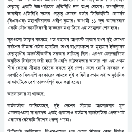
নেতৃত্বে একটি উচ্চপর্যায়ের প্রতিনিধি দল অংশ নেবেন। অপরদিকে,
ভারতীয় প্রতিনিধি দলের নেতৃত্ব দেবেন বর্ডার সিকিউরিটি ফোর্সের
(বিএসএফ) মহাপরিচালক প্রবীণ কুমার। আগামী ১১ জুন আলোচনার
একটি যৌথ কার্যবিবরণী স্বাক্ষরের মধ্য দিয়ে এই সম্মেলন শেষ হবে।
সূত্রগুলো উল্লেখ করেছে, গত বছরের আগস্টে ঢাকায় যখন দুই দেশের
সর্বশেষ সীমান্ত বৈঠক হয়েছিল, তখন বাংলাদেশে ড. মুহাম্মদ ইউনূসের
নেতৃত্বাধীন অন্তর্বর্তীকালীন সরকার দায়িত্বে ছিল। এরপর ফেব্রুয়ারিতে
অনুষ্ঠিত নির্বাচনে জয়ী হয়ে বিএনপি রাষ্ট্রক্ষমতায় আসার পর এই প্রথম
শীর্ষ কোনো সীমান্ত বৈঠকে বসছে দুই দেশ। ফলে মোদি সরকার ও
নবগঠিত বিএনপি সরকারের আমলে দুই বাহিনীর প্রথম এই আনুষ্ঠানিক
সাক্ষাৎটিকে বেশ তাৎপর্যপূর্ণ মনে করা হচ্ছে।
আলোচনায় যা থাকছে:
কর্মকর্তারা জানিয়েছেন, দুই দেশের সীমান্ত আলোচনার মূল
এজেন্ডাগুলো সাধারণত একই থাকলেও বর্তমান রাজনৈতিক প্রেক্ষাপটে
এবারের বৈঠকটি বিশেষ গুরুত্ব পাচ্ছে।
পিটিআই জানিয়েছে, বিএসএফের পক্ষ থেকে সীমান্ত বেড়া নির্মাণ,