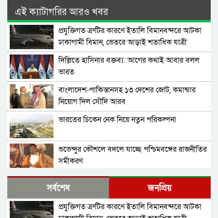
এই ক্যাটাগরির আরও খবর
প্রযুক্তিগত ত্রুটির কারণে ইতালি বিমানবন্দরে আটকা
ঢাকাগামী বিমান, ভেতরে আড়াই শতাধিক যাত্রী
দিল্লিতে হাসিনার বক্তব্য: আগের কথাই আবার বলল
ভারত
বাংলাদেশ-পাকিস্তানসহ ১৩ দেশের জোট, কমান্ডার
নিয়োগ দিল সৌদি আরব
ভারতের চিকেন নেক নিয়ে নতুন পরিকল্পনা
শুভেন্দুর কৌশলে বদলে যাচ্ছে পশ্চিমবঙ্গের রাজনীতির
সমীকরণ
বাংলাদেশের সঙ্গে ফারাক্কা চুক্তি নবায়ন না করার দাবি
সর্বশেষ
জনপ্রিয়
ভারতীয় এমপির
প্রযুক্তিগত ত্রুটির কারণে ইতালি বিমানবন্দরে আটকা
মোদিকে নেতানিয়াহুর ফোন; ইসরায়েলের সঙ্গে ঘনিষ্ট