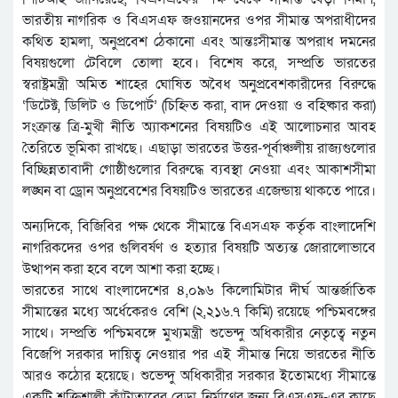
ভারতীয় নাগরিক ও বিএসএফ জওয়ানদের ওপর সীমান্ত অপরাধীদের
কথিত হামলা, অনুপ্রবেশ ঠেকানো এবং আন্তঃসীমান্ত অপরাধ দমনের
বিষয়গুলো টেবিলে তোলা হবে। বিশেষ করে, সম্প্রতি ভারতের
স্বরাষ্ট্রমন্ত্রী অমিত শাহের ঘোষিত অবৈধ অনুপ্রবেশকারীদের বিরুদ্ধে
‘ডিটেক্ট, ডিলিট ও ডিপোর্ট’ (চিহ্নিত করা, বাদ দেওয়া ও বহিষ্কার করা)
সংক্রান্ত ত্রি-মুখী নীতি অ্যাকশনের বিষয়টিও এই আলোচনার আবহ
তৈরিতে ভূমিকা রাখছে। এছাড়া ভারতের উত্তর-পূর্বাঞ্চলীয় রাজ্যগুলোর
বিচ্ছিন্নতাবাদী গোষ্ঠীগুলোর বিরুদ্ধে ব্যবস্থা নেওয়া এবং আকাশসীমা
লঙ্ঘন বা ড্রোন অনুপ্রবেশের বিষয়টিও ভারতের এজেন্ডায় থাকতে পারে।
অন্যদিকে, বিজিবির পক্ষ থেকে সীমান্তে বিএসএফ কর্তৃক বাংলাদেশি
নাগরিকদের ওপর গুলিবর্ষণ ও হত্যার বিষয়টি অত্যন্ত জোরালোভাবে
উত্থাপন করা হবে বলে আশা করা হচ্ছে।
ভারতের সাথে বাংলাদেশের ৪,০৯৬ কিলোমিটার দীর্ঘ আন্তর্জাতিক
সীমান্তের মধ্যে অর্ধেকেরও বেশি (২,২১৬.৭ কিমি) রয়েছে পশ্চিমবঙ্গের
সাথে। সম্প্রতি পশ্চিমবঙ্গে মুখ্যমন্ত্রী শুভেন্দু অধিকারীর নেতৃত্বে নতুন
বিজেপি সরকার দায়িত্ব নেওয়ার পর এই সীমান্ত নিয়ে ভারতের নীতি
আরও কঠোর হয়েছে। শুভেন্দু অধিকারীর সরকার ইতোমধ্যে সীমান্তে
একটি শক্তিশালী কাঁটাতারের বেড়া নির্মাণের জন্য বিএসএফ-এর কাছে