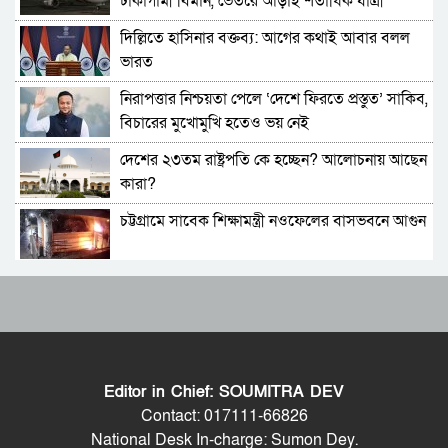
ঢাকাগামী বিমান, ভেতরে আড়াই শতাধিক যাত্রী
সম্পর্ক গড়তে চায় ভারত
দিল্লিতে হাসিনার বক্তব্য: আগের কথাই আবার বলল
পাকিস্তানে প্রধান ৩ শহরের বাইরে সংবাদ সংগ্রহে
ভারত
বিদেশি গণমাধ্যমের ওপর বিধিনিষেধ
নিরাপত্তার নিশ্চয়তা পেলে ‘দেশে ফিরতে প্রস্তুত’ সাকিব,
বাংলাদেশে যা চলছে, সেটা অমানবিক: দিলীপ ঘোষ
বিচারের মুখোমুখি হতেও ভয় নেই
দেশের ২৩তম রাষ্ট্রপতি কে হচ্ছেন? আলোচনায় আছেন
পাকিস্তানের ইসলামাবাদে জুলাই গণঅভ্যুত্থান দিবস
কারা?
পালিত
চট্টগ্রামে সাবেক শিক্ষামন্ত্রী নওফেলের বাসভবনে আগুন
২০ মিনিটে ভয়াবহ ৭ বিস্ফোরণে কাঁপলো দুবাই
বাংলাদেশ-পাকিস্তানসহ ১৩ দেশের জোট, কমান্ডার
ইরাক সফরে হঠাৎ ইরানের পররাষ্ট্রমন্ত্রী আব্বাস
নিয়োগ দিল সৌদি আরব
আরাগচি
ভারতের চিকেন নেক নিয়ে নতুন পরিকল্পনা
শেখ হাসিনার বক্তব্য দেওয়ার সঙ্গে ভারত সরকারের
কোনও সম্পর্ক নেই: রণধীর জয়সোয়াল
Editor in Chief: SOUMITRA DEV
জাতীয় সংসদের বিশেষ অধিবেশন ডাকা হচ্ছে
ভারত সীমান্তে ২৫০টি অত্যাধুনিক চীনা যুদ্ধযান
Contact: 017111-66826
মোতায়েন করলো পাকিস্তান
National Desk In-charge: Sumon Dey.