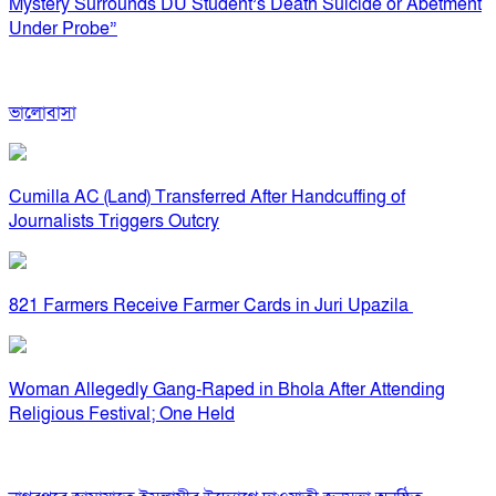
Mystery Surrounds DU Student’s Death Suicide or Abetment
Under Probe”
ভালোবাসা
Cumilla AC (Land) Transferred After Handcuffing of
Journalists Triggers Outcry
821 Farmers Receive Farmer Cards in Juri Upazila
Woman Allegedly Gang-Raped in Bhola After Attending
Religious Festival; One Held