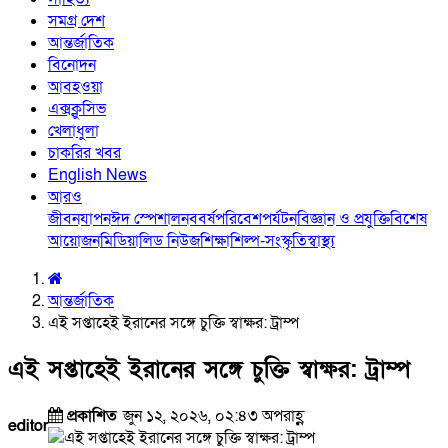
সমগ্র দেশ
আন্তর্জাতিক
বিনোদন
আবহওয়া
এক্সক্লুসিভ
খেলাধুলা
চাকরির খবর
English News
আরও
জীবনযাপন
ঈদ স্পেশাল
নববর্ষ
পরিবেশ
পর্যটন
বিজ্ঞান ও প্রযুক্তি
বিশেষ
আয়োজন
মিডিয়া
লিড নিউজ
শিক্ষা
শিল্প-সংস্কৃতি
স্বাস্থ্য
আন্তর্জাতিক
এই সপ্তাহেই ইরানের সঙ্গে চুক্তি স্বাক্ষর: ট্রাম্প
এই সপ্তাহেই ইরানের সঙ্গে চুক্তি স্বাক্ষর: ট্রাম্প
প্রকাশিত
জুন ১২, ২০২৬, ০২:৪৩ অপরাহ্ণ
editor