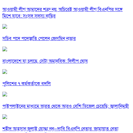
আওয়ামী লীগ আমাদের শত্রু নয়, অচিরেই আওয়ামী লীগ বিএনপির সঙ্গে
মিশে যাবে: সংসদ সদস্য নাছির
সচিব পদে পদোন্নতি পেলেন জেসমিন নাহার
বাংলাদেশে যা চলছে, সেটা অমানবিক: দিলীপ ঘোষ
পুলিশের ৭ কর্মকর্তাকে বদলি
পাইপলাইনের মাধ্যমে ভারত থেকে আরও বেশি ডিজেল চেয়েছি: জ্বালানিমন্ত্রী
শহীদ আহসান জুলাই যোদ্ধা নন—দাবি বিএনপি নেতার, জামায়াত নেতা