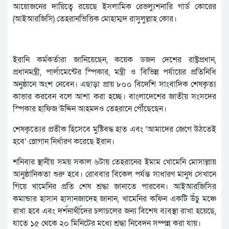
আয়োজনের দায়িত্বে রয়েছে ইসলামিক রেভল্যুশনারি গার্ড কোরের
(আইআরজিসি) তেহরানভিত্তিক মোহাম্মদ রাসুলুল্লাহ কোর।
ইরানি কর্মকর্তারা জানিয়েছেন, কয়েক ডজন দেশের রাষ্ট্রপ্রধান,
প্রধানমন্ত্রী, পার্লামেন্টের স্পিকার, মন্ত্রী ও বিভিন্ন পর্যায়ের প্রতিনিধি
অনুষ্ঠানে অংশ নেবেন। এছাড়া প্রায় ৮০০ বিদেশি সাংবাদিক শেষকৃত্য
কাভার করবেন বলে আশা করা হচ্ছে। বাংলাদেশের জাতীয় সংসদের
স্পিকার হাফিজ উদ্দিন আহমদও তেহরানে পৌঁছেছেন।
শেষকৃত্যের প্রতীক হিসেবে মুষ্টিবদ্ধ হাত এবং ‘আমাদের জেগে উঠতেই
হবে’ স্লোগান নির্ধারণ করেছে ইরান।
শনিবার স্থানীয় সময় সকাল ৬টায় তেহরানের ইমাম খোমেনি মোসাল্লায়
আনুষ্ঠানিকতা শুরু হবে। রোববার বিকেল পর্যন্ত সাধারণ মানুষ সেখানে
গিয়ে খামেনির প্রতি শেষ শ্রদ্ধা জানাতে পারবেন। আইআরজিসির
কমান্ডার হাসান হাসানজাদেহ জানান, খামেনির কফিন একটি উঁচু মঞ্চে
রাখা হবে এবং দর্শনার্থীদের চলাচলের জন্য বিশেষ ব্যবস্থা রাখা হয়েছে,
যাতে ১৫ থেকে ২০ মিনিটের মধ্যে শ্রদ্ধা নিবেদন সম্পন্ন করা যায়।