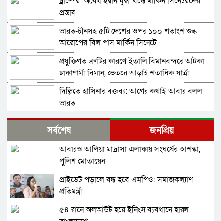
ট্রাম্পের ‘অবৈধ ইরান যুদ্ধ’ বন্ধে মার্কিন সিনেটরদের
প্রস্তাব
ভারত-চীনসহ ৫টি দেশের ওপর ১০০ শতাংশ শুল্ক
আরোপের বিল পাস মার্কিন সিনেটে
প্রযুক্তিগত ত্রুটির কারণে ইতালি বিমানবন্দরে আটকা
ঢাকাগামী বিমান, ভেতরে আড়াই শতাধিক যাত্রী
দিল্লিতে হাসিনার বক্তব্য: আগের কথাই আবার বলল
ভারত
বাংলাদেশ-পাকিস্তানসহ ১৩ দেশের জোট, কমান্ডার
সর্বশেষ
জনপ্রিয়
নিয়োগ দিল সৌদি আরব
আবারও আলিয়া মাদ্রাসা এলাকায় সংঘর্ষের আশঙ্কা,
ভারতের চিকেন নেক নিয়ে নতুন পরিকল্পনা
পুলিশ মোতায়েন
প্রাইভেট পড়ালে বন্ধ হবে এমপিও: সমাজকল্যাণ
শুভেন্দুর কৌশলে বদলে যাচ্ছে পশ্চিমবঙ্গের রাজনীতির
প্রতিমন্ত্রী
সমীকরণ
৫৪ রানে অলআউট হয়ে ইনিংস ব্যবধানে হারল
বাংলাদেশের সঙ্গে ফারাক্কা চুক্তি নবায়ন না করার দাবি