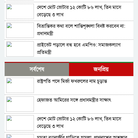
দেশে মোট ভোটার ১২ কোটি ৮৬ লাখ, তিন মাসে
বেড়েছে ৩ লাখ
বিভ্রান্তিকর কথা বলে শান্তিশৃঙ্খলা বিনষ্ট করবেন না:
প্রধানমন্ত্রী
প্রাইভেট পড়ালে বন্ধ হবে এমপিও: সমাজকল্যাণ
প্রতিমন্ত্রী
ড্যাবের প্রতিষ্ঠাবার্ষিকীতে চিকিৎসক সমাবেশের
সর্বশেষ
জনপ্রিয়
উদ্বোধন করলেন প্রধানমন্ত্রী
রাষ্ট্রপতি পদে মির্জা ফখরুলের নাম চূড়ান্ত
দেশের ২৩তম রাষ্ট্রপতি কে হচ্ছেন? আলোচনায় আছেন
কারা?
হেফাজত আমিরের সঙ্গে প্রধানমন্ত্রীর সাক্ষাৎ
জাতীয় সংসদের বিশেষ অধিবেশন ডাকা হচ্ছে
দেশে মোট ভোটার ১২ কোটি ৮৬ লাখ, তিন মাসে
বগুড়ায় ও সিলেটে দুই ঘণ্টার ব্যবধানে সড়ক দুর্ঘটনায়
বেড়েছে ৩ লাখ
শিশুসহ প্রাণ গেল ১৫ জনের
মমতা ব্যানার্জীর গাড়িতে হামলা, প্রাণনাশের আশঙ্কার