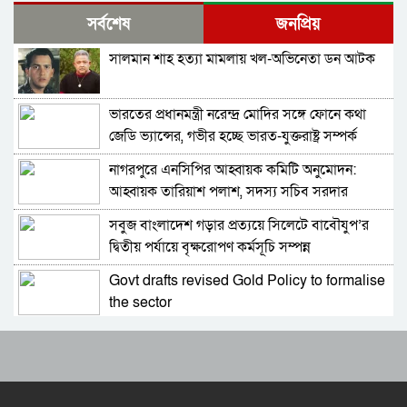
বিমানবন্দরে ভিআইপি-সিআইপিসহ সবাইকে তল্লাশির
সর্বশেষ
জনপ্রিয়
নির্দেশ
সালমান শাহ হত্যা মামলায় খল-অভিনেতা ডন আটক
বিটিভির মহাপরিচালক হলেন কাজী জেসিন
ভারতের প্রধানমন্ত্রী নরেন্দ্র মোদির সঙ্গে ফোনে কথা
র‍্যাব বিলুপ্ত করে আনা হচ্ছে নতুন বাহিনী
জেডি ভ্যান্সের, গভীর হচ্ছে ভারত-যুক্তরাষ্ট্র সম্পর্ক
নাগরপুরে এনসিপির আহ্বায়ক কমিটি অনুমোদন:
ভারত সফরের সিদ্ধান্ত প্রধানমন্ত্রী নেবেন: পররাষ্ট্র
আহ্বায়ক তারিয়াশ পলাশ, সদস্য সচিব সরদার
প্রতিমন্ত্রী
আশরাফ
সবুজ বাংলাদেশ গড়ার প্রত্যয়ে সিলেটে বাবৌযুপ’র
সচিব পদে পদোন্নতি পেলেন জেসমিন নাহার
দ্বিতীয় পর্যায়ে বৃক্ষরোপণ কর্মসূচি সম্পন্ন
Govt drafts revised Gold Policy to formalise
পুলিশের ৭ কর্মকর্তাকে বদলি
the sector
আবারও আলিয়া মাদ্রাসা এলাকায় সংঘর্ষের আশঙ্কা,
পাইপলাইনের মাধ্যমে ভারত থেকে আরও বেশি
পুলিশ মোতায়েন
ডিজেল চেয়েছি: জ্বালানিমন্ত্রী
প্রাইভেট পড়ালে বন্ধ হবে এমপিও: সমাজকল্যাণ
যথাযোগ্য মর্যাদায় সিলেটে জুলাই গণঅভ্যুত্থান দিবস