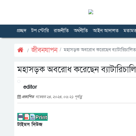
প্রচ্ছদ
টপ স্টোরি
রাজনীতি
অর্থনীতি
আইন আদালত
মতাম
জীবনযাপন
মহাসড়ক অবরোধ করেছেন ব্যাটারিচালিত
মহাসড়ক অবরোধ করেছেন ব্যাটারিচাল
editor
প্রকাশিত
নভেম্বর ২৪, ২০২৪, ০৬:২১ পূর্বাহ্ণ
টাইমস নিউজ