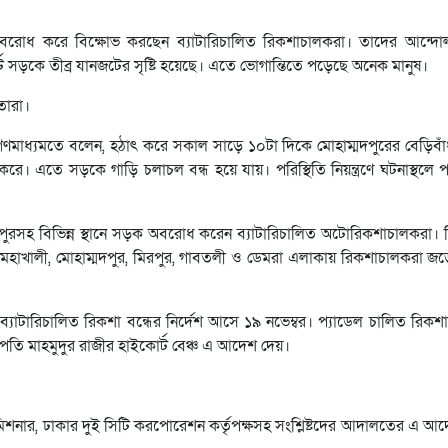
 অবরোধ করে বিক্ষোভ করছেন ব্যাটারিচালিত রিকশাচালকরা। তাদের আন্দো
োর্ট সড়কে তীব্র যানজটের সৃষ্টি হয়েছে। এতে ভোগান্তিতে পড়েছে অনেক মানুষ।
তারা।
ন গণমাধ্যমতে বলেন, হঠাৎ করে সকাল সাড়ে ১০টা দিকে মোহাম্মদপুরের বেড়িবাঁধ
ে সড়কে গাড়ি চলাচল বন্ধ হয়ে যায়। পরিস্থিতি নিয়ন্ত্রণে ঘটনাস্থলে পর্য
ণপুরসহ বিভিন্ন স্থানে সড়ক অবরোধ করেন ব্যাটারিচালিত অটোরিকশাচালকরা। দ্
 মহাখালী, মোহাম্মদপুর, মিরপুর, গাবতলী ও ডেমরা এলাকায় রিকশাচালকরা 
াটারিচালিত রিকশা বন্ধের নির্দেশ আসে ১৯ নভেম্বর। প্যাডেল চালিত রিকশ
পতি মাহমুদুর রাজীর হাইকোর্ট বেঞ্চ এ আদেশ দেয়।
 কমিশনার, ঢাকার দুই সিটি করপোরেশন কর্তৃপক্ষসহ সংশ্লিষ্টদের আদালতের এ আদ