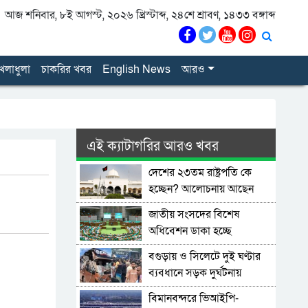
আজ শনিবার, ৮ই আগস্ট, ২০২৬ খ্রিস্টাব্দ, ২৪শে শ্রাবণ, ১৪৩৩ বঙ্গাব্দ
েলাধুলা
চাকরির খবর
English News
আরও
এই ক্যাটাগরির আরও খবর
দেশের ২৩তম রাষ্ট্রপতি কে
হচ্ছেন? আলোচনায় আছেন
কারা?
জাতীয় সংসদের বিশেষ
অধিবেশন ডাকা হচ্ছে
বগুড়ায় ও সিলেটে দুই ঘণ্টার
ব্যবধানে সড়ক দুর্ঘটনায়
শিশুসহ প্রাণ গেল ১৫ জনের
বিমানবন্দরে ভিআইপি-