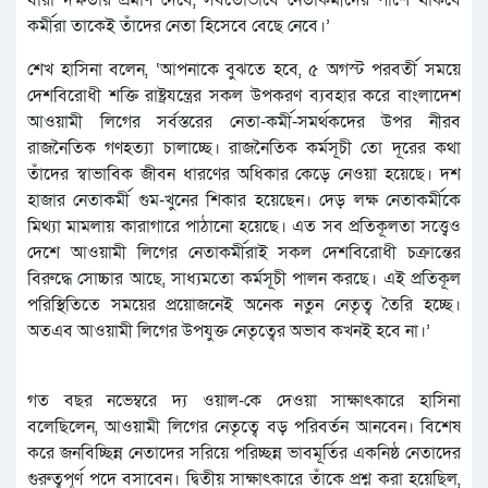
যারা দক্ষতার প্রমাণ দেবে, সর্বতোভাবে নেতাকর্মীদের পাশে থাকবে
কর্মীরা তাকেই তাঁদের নেতা হিসেবে বেছে নেবে।’
শেখ হাসিনা বলেন, ‘আপনাকে বুঝতে হবে, ৫ অগস্ট পরবর্তী সময়ে
দেশবিরোধী শক্তি রাষ্ট্রযন্ত্রের সকল উপকরণ ব্যবহার করে বাংলাদেশ
আওয়ামী লিগের সর্বস্তরের নেতা-কর্মী-সমর্থকদের উপর নীরব
রাজনৈতিক গণহত্যা চালাচ্ছে। রাজনৈতিক কর্মসূচী তো দূরের কথা
তাঁদের স্বাভাবিক জীবন ধারণের অধিকার কেড়ে নেওয়া হয়েছে। দশ
হাজার নেতাকর্মী গুম-খুনের শিকার হয়েছেন। দেড় লক্ষ নেতাকর্মীকে
মিথ্যা মামলায় কারাগারে পাঠানো হয়েছে। এত সব প্রতিকূলতা সত্ত্বেও
দেশে আওয়ামী লিগের নেতাকর্মীরাই সকল দেশবিরোধী চক্রান্তের
বিরুদ্ধে সোচ্চার আছে, সাধ্যমতো কর্মসূচী পালন করছে। এই প্রতিকূল
পরিস্থিতিতে সময়ের প্রয়োজনেই অনেক নতুন নেতৃত্ব তৈরি হচ্ছে।
অতএব আওয়ামী লিগের উপযুক্ত নেতৃত্বের অভাব কখনই হবে না।’
গত বছর নভেম্বরে দ্য ওয়াল-কে দেওয়া সাক্ষাৎকারে হাসিনা
বলেছিলেন, আওয়ামী লিগের নেতৃত্বে বড় পরিবর্তন আনবেন। বিশেষ
করে জনবিচ্ছিন্ন নেতাদের সরিয়ে পরিচ্ছন্ন ভাবমূর্তির একনিষ্ঠ নেতাদের
গুরুত্বপূর্ণ পদে বসাবেন। দ্বিতীয় সাক্ষাৎকারে তাঁকে প্রশ্ন করা হয়েছিল,