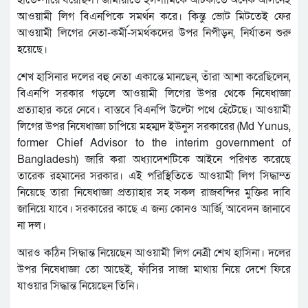
হাতে-পায়ে ধরেছিল। জামায়াতে ইসলামিকে আটকাতে অনেক আসনেই
আওয়ামী লিগ বিএনপিকে সমর্থন করে। কিন্তু ভোট মিটতেই ফের
আওয়ামী লিগের নেতা-কর্মী-সমর্থকদের উপর নিপীড়ন, নির্যাতন শুরু
হয়েছে।
শেখ হাসিনার দলের বহু নেতা একান্তে মানছেন, তাঁরা আশা করেছিলেন,
বিএনপি সরকার গড়লে আওয়ামী লিগের উপর থেকে নিষেধাজ্ঞা
প্রত্যাহার করে নেবে। বাস্তবে বিএনপি উল্টো পথে হেঁটেছে। আওয়ামী
লিগের উপর নিষেধাজ্ঞা চাপিয়ে মহম্মদ ইউনুস সরকারের (Md Yunus,
former Chief Advisor to the interim government of
Bangladesh) জারি করা অধ্যাদেশটিকে আইনে পরিণত করেছে
তারেক রহমানের সরকার। এই পরিস্থিতিতে আওয়ামী লিগ সিদ্ধাম্ত
নিয়েছে তারা নিষেধাজ্ঞা প্রত্যাহার সহ সকল রাজবন্দির মুক্তির দাবি
জানিয়ে যাবে। সরকারের কাছে এ জন্য কোনও আর্জি, আবেদন জানাবে
না দল।
আরও কঠিন সিদ্ধান্ত নিয়েছেন আওয়ামী লিগ নেত্রী শেখ হাসিনা। দলের
উপর নিষেধাজ্ঞা তো আছেই, ফাঁসির সাজা মাথায় নিয়ে দেশে ফিরে
যাওয়ার সিদ্ধান্ত নিয়েছেন তিনি।