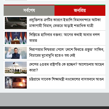
শেখ হাসিনার সঙ্গে সংবাদ সম্মেলনে থাকছেন সজীব
সর্বশেষ
জনপ্রিয়
ওয়াজেদ জয়
প্রযুক্তিগত ত্রুটির কারণে ইতালি বিমানবন্দরে আটকা
ক্ষমতাচ্যুতির দুই বছর: ৫ অগাস্ট ‘ভার্চুয়ালি সামনে
ঢাকাগামী বিমান, ভেতরে আড়াই শতাধিক যাত্রী
আসছেন’ হাসিনা
দিল্লিতে হাসিনার বক্তব্য: আগের কথাই আবার বলল
১১ দলের লিয়াজোঁ কমিটির বৈঠক, ৫ আগস্ট সমাবেশ
ভারত
নিরাপত্তার নিশ্চয়তা পেলে ‘দেশে ফিরতে প্রস্তুত’ সাকিব,
হাতকড়া আমাদের কাছে নববধূর চুড়ির মতো: কাদের
বিচারের মুখোমুখি হতেও ভয় নেই
সিদ্দিকী
দেশের ২৩তম রাষ্ট্রপতি কে হচ্ছেন? আলোচনায় আছেন
শাপলা চত্বর ‘গণহত্যা’ মামলায় লতিফ সিদ্দিকী গ্রেপ্তার
কারা?
চট্টগ্রামে সাবেক শিক্ষামন্ত্রী নওফেলের বাসভবনে আগুন
চুনারুঘাটের হত্যাচেষ্টা মামলায় ব্যারিস্টার সুমনের
জামিন
বাংলাদেশ-পাকিস্তানসহ ১৩ দেশের জোট, কমান্ডার
জুলাই আন্দোলনের শরিকদের নিয়ে প্রধানমন্ত্রীর
নিয়োগ দিল সৌদি আরব
নৈশভোজ