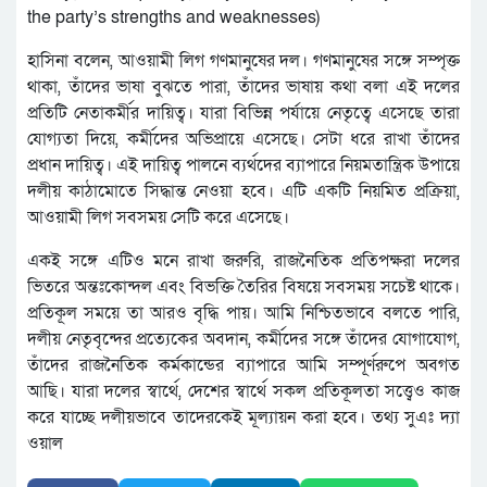
the party’s strengths and weaknesses)
হাসিনা বলেন, আওয়ামী লিগ গণমানুষের দল। গণমানুষের সঙ্গে সম্পৃক্ত
থাকা, তাঁদের ভাষা বুঝতে পারা, তাঁদের ভাষায় কথা বলা এই দলের
প্রতিটি নেতাকর্মীর দায়িত্ব। যারা বিভিন্ন পর্যায়ে নেতৃত্বে এসেছে তারা
যোগ্যতা দিয়ে, কর্মীদের অভিপ্রায়ে এসেছে। সেটা ধরে রাখা তাঁদের
প্রধান দায়িত্ব। এই দায়িত্ব পালনে ব্যর্থদের ব্যাপারে নিয়মতান্ত্রিক উপায়ে
দলীয় কাঠামোতে সিদ্ধান্ত নেওয়া হবে। এটি একটি নিয়মিত প্রক্রিয়া,
আওয়ামী লিগ সবসময় সেটি করে এসেছে।
একই সঙ্গে এটিও মনে রাখা জরুরি, রাজনৈতিক প্রতিপক্ষরা দলের
ভিতরে অন্তঃকোন্দল এবং বিভক্তি তৈরির বিষয়ে সবসময় সচেষ্ট থাকে।
প্রতিকূল সময়ে তা আরও বৃদ্ধি পায়। আমি নিশ্চিতভাবে বলতে পারি,
দলীয় নেতৃবৃন্দের প্রত্যেকের অবদান, কর্মীদের সঙ্গে তাঁদের যোগাযোগ,
তাঁদের রাজনৈতিক কর্মকান্ডের ব্যাপারে আমি সম্পূর্ণরুপে অবগত
আছি। যারা দলের স্বার্থে, দেশের স্বার্থে সকল প্রতিকূলতা সত্ত্বেও কাজ
করে যাচ্ছে দলীয়ভাবে তাদেরকেই মূল্যায়ন করা হবে। তথ্য সুএঃ দ্যা
ওয়াল