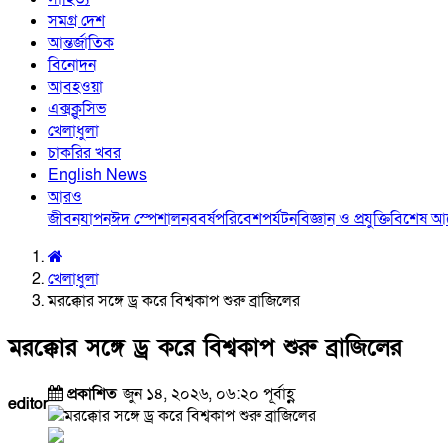
সমগ্র দেশ
আন্তর্জাতিক
বিনোদন
আবহওয়া
এক্সক্লুসিভ
খেলাধুলা
চাকরির খবর
English News
আরও
জীবনযাপন
ঈদ স্পেশাল
নববর্ষ
পরিবেশ
পর্যটন
বিজ্ঞান ও প্রযুক্তি
বিশেষ 
খেলাধুলা
মরক্কোর সঙ্গে ড্র করে বিশ্বকাপ শুরু ব্রাজিলের
মরক্কোর সঙ্গে ড্র করে বিশ্বকাপ শুরু ব্রাজিলের
প্রকাশিত
জুন ১৪, ২০২৬, ০৬:২০ পূর্বাহ্ণ
editor