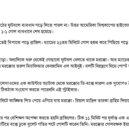
ের ফুটবলে ব্যবধান গড়ে দিতে পারল না। উত্তর আমেরিকা বিশ্বকাপের হাইভোল্টে
ন্ত ১-১ গোল ব্যবধানে শেষ হয়েছে।
ুরুতেই বিপাকে পড়ে ব্রাজিল। ম্যাচের ২১তম মিনিটে গোল হজম করে পিছিয়ে পড়ে
্নছাড়া। অন্যদিকে শুরু থেকেই গোছানো ফুটবল খেলতে থাকে মরক্কো। আর ম্যাচের
মরক্কোর তরুণ মিডফিল্ডার বেনজামিন এল আইনুই। বলটি নিয়ন্ত্রণে নিয়ে পোস্ট লক্
। সেলেসাওদের এক কাউন্টার অ্যাটাক থেকে মরক্কোর ডি-বক্সে দারুণ এক সুযো
 ঠিকঠাক সংযোগ করতে পারেননি এই স্ট্রাইকার।
টে কাঙ্ক্ষিত লিড পেয়ে এগিয়ে যায় মরক্কো। রিয়াল মাদ্রিদ তারকা ব্রাহিম দি
ার পর বেশিক্ষণ অপেক্ষা করতে হয়নি ব্রাজিলের। ঠিক ১১ মিনিট পর দুর্দান্ত 
ে কাটিয়ে বক্সে ঢুকে বুলেট গতির শটে গোলটি করেন তিনি। মরক্কোর গোলরক্ষক ইয়