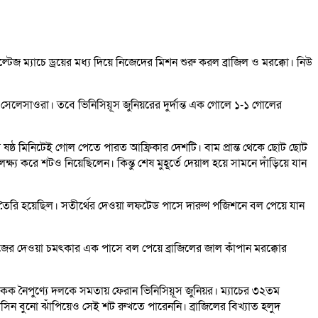
জ ম্যাচে ড্রয়ের মধ্য দিয়ে নিজেদের মিশন শুরু করল ব্রাজিল ও মরক্কো। নিউ
 সেলেসাওরা। তবে ভিনিসিয়ূস জুনিয়রের দুর্দান্ত এক গোলে ১-১ গোলের
 ষষ্ঠ মিনিটেই গোল পেতে পারত আফ্রিকার দেশটি। বাম প্রান্ত থেকে ছোট ছোট
ষ্য করে শটও নিয়েছিলেন। কিন্তু শেষ মুহূর্তে দেয়াল হয়ে সামনে দাঁড়িয়ে যান
গও তৈরি হয়েছিল। সতীর্থের দেওয়া লফটেড পাসে দারুণ পজিশনে বল পেয়ে যান
য়াজের দেওয়া চমৎকার এক পাসে বল পেয়ে ব্রাজিলের জাল কাঁপান মরক্কোর
এক একক নৈপুণ্যে দলকে সমতায় ফেরান ভিনিসিয়ূস জুনিয়র। ম্যাচের ৩২তম
াসিন বুনো ঝাঁপিয়েও সেই শট রুখতে পারেননি। ব্রাজিলের বিখ্যাত হলুদ