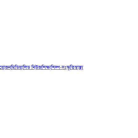
আয়োজন
মিডিয়া
লিড নিউজ
শিক্ষা
শিল্প-সংস্কৃতি
স্বাস্থ্য