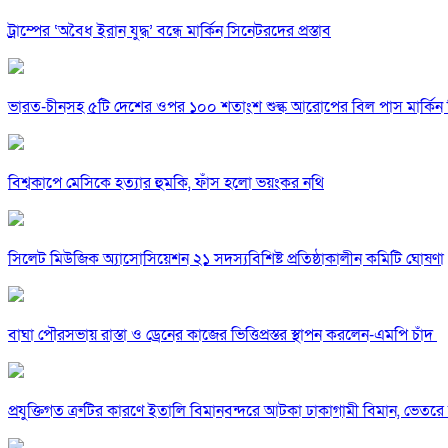
ট্রাম্পের ‘অবৈধ ইরান যুদ্ধ’ বন্ধে মার্কিন সিনেটরদের প্রস্তাব
ভারত-চীনসহ ৫টি দেশের ওপর ১০০ শতাংশ শুল্ক আরোপের বিল পাস মার্কিন 
বিশ্বকাপে মেসিকে হত্যার হুমকি, ফাঁস হলো ভয়ংকর নথি
সিলেট মিউজিক অ্যাসোসিয়েশন ২১ সদস্যবিশিষ্ট প্রতিষ্ঠাকালীন কমিটি ঘোষণা
বাঘা পৌরসভায় রাস্তা ও ড্রেনের কাজের ভিত্তিপ্রস্তর স্থাপন করলেন-এমপি চাঁদ
প্রযুক্তিগত ত্রুটির কারণে ইতালি বিমানবন্দরে আটকা ঢাকাগামী বিমান, ভেতর