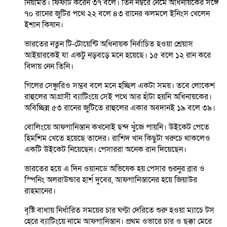
নিয়মিত। ফিফটি করেন ৩৭ বলে। তিন নম্বরে নেমে অধিনায়কের সঙ্গে
৭০ রানের জুটির পথে ২২ বলে ৪৩ রানের ঝলমলে ইনিংস খেলেন
ইশান কিষান।
ভারতের নতুন টি-টোয়েন্টি অধিনায়ক নির্বাচিত হওয়া শ্রেয়াস
আইয়ারকেই যা একটু নড়বড়ে মনে হয়েছে। ১৫ বলে ১২ রান করে
বিদায় নেন তিনি।
গিলের সেঞ্চুরিও সম্ভব বলে মনে হচ্ছিল একটা সময়। তবে লোকেশ
রাহুলের আগ্রাসী ব্যাটিংয়ে সেই পথে আর হাঁটা হয়নি অধিনায়কের।
অবিচ্ছিন্ন ৫৩ রানের জুটিতে রাহুলের একার অবদানই ১৯ বলে ৩৯।
বোলিংয়ে আফগানিস্তান কখনোই ছন্দ খুঁজে পায়নি। উইকেট পেতে
হিমশিম খেতে হয়েছে তাদের। রাশিদ খান কিছুটা খরুচে থাকলেও
একটি উইকেট নিয়েছেন। পেসাররা অনেক রান দিয়েছেন।
ভারতের হয়ে এ দিন ওয়ানডে অভিষেক হয় পেসার গুরনুর ব্রার ও
স্পিনিং অলরাউন্ডার হার্শ দুবের, আফগানিস্তানের হয়ে জিয়াউর
রাহমানের।
বৃষ্টি বাধায় নির্ধারিত সময়ের চার ঘণ্টা দেরিতে শুরু হওয়া ম্যাচে টস
হেরে ব্যাটিংয়ে নামে আফগানিস্তান। প্রথম ওভারে চার ও ছক্কা মেরে