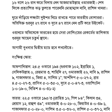
১৬ বলে ২৬ রান করে বিদায় নেন আজমাতউল্লাহ ওমারজাই। শেষ
দিকে প্রত্যাশিত ঝড় তুলতে পারেননি মোহাম্মাদ নাবি, রাশিদ খানরা।
ঘুরে দাঁড়িয়ে লক্ষ্যটা দুইশর নিচে রাখতে পারে ভারতীয় বোলাররা।
অভিষিক্ত গুরনুর ২৭ রানে ও দুবে ৪৭ রানে নেন ৩টি করে উইকেট।
ওয়ানডে অভিষেকে ভারতের হয়ে সেরা বোলিংয়ের রেকর্ডের তালিকায়
গুরনুর আছেন চতুর্থ স্থানে।
আগামী বুধবার দ্বিতীয় ম্যাচ হবে লখনৌতে।
সংক্ষিপ্ত স্কোর:
আফগানিস্তান: ২৪.৫ ওভারে ১৯৪ (গুরবাজ ১০২, ইব্রাহিম ১,
সেদিকউল্লাহ ০, রেহমাত ৩, শাহিদি ২৭, ওমারজাই ২৬, নাবি ৯, রাশিদ
৯, গাজানফার ০, জিয়া ৪, সালিম ১*; আর্শদিপ ৫-০-২৭-২, ব্রার
৪.৫-০-২৭-৩, প্রাসিধ ৫-০-৩৫-০, দুবে ৫-০-৪৭-৩, ওয়াশিংটন
১-০-১৯-০, নিতিশ ৪-০-৩১-২)
ভারত: ২২.৫ ওভারে ১৯৫/৩ (রোহিত ১৬, গিল ৮৪*, কিষান ৩৪,
শ্রেয়াস ১২, রাহুল ৩৯*; ওমারজাই ৩-০-২৮-০, জিয়াউর ৪-০-৩৯-১,
গাজানফার ৫-০-২৮-০, সালিম ৩.৫-০-৩৬-০, রাশিদ ৫-০-৩৭-১, নাবি