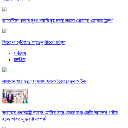
আর্জেন্টিনা হারায় দুঃখ পাইনি,দুই দলই ভালো খেলেছে: ডোনাল্ড ট্রাম্প
শিরোপা হারিয়েও পাচ্ছেন বীরের মর্যাদা
সর্বশেষ
জনপ্রিয়
সালমান শাহ হত্যা মামলায় খল-অভিনেতা ডন আটক
ভারতের প্রধানমন্ত্রী নরেন্দ্র মোদির সঙ্গে ফোনে কথা জেডি ভ্যান্সের, গভীর
হচ্ছে ভারত-যুক্তরাষ্ট্র সম্পর্ক