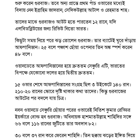
শুরু করেন গুরবাজ। তবে অন্য প্রান্তে প্রথম পাঁচ ওভারের মধ্যেই
বিদায় নেন ইব্রাহিম জাদরান, সেদিকউল্লাহ আটাল ও রেহমাত শাহ।
তাদের মাঝে গুরবাজও আউট হতে পারতেন ১২ রানে, যদি
এলবিডব্লিউয়ের জন্য রিভিউ নিতো ভারত।
কিছুটা সময় নিয়ে পরে ঝড় তোলেন গুরবাজ। তার ব্যাটেই ঘুরে দাঁড়ায়
আফগানিস্তান। ২৫ বলে পঞ্চাশ ছোঁয়া ওপেনার তিন অঙ্ক স্পর্শ করেন
৪৮ বলে।
ওয়ানডেতে আফগানিস্তানের হয়ে দ্রুততম সেঞ্চুরি এটি, ভারতের
বিপক্ষে যেকোনো দলের হয়ে দ্বিতীয় দ্রুততম।
১৫ ওভার শেষে আফগানিস্তানের সংগ্রহ ছিল ৩ উইকেটে ১৪০ রান।
২১০-২০ রানের স্কোরে দৃষ্টি থাকার কথা তাদের। কিন্তু গুরবাজের
আউটের পর বদলে যায় চিত্র।
নবন ওয়ানডে সেঞ্চুরি ছোঁয়ার পরের ওভারেই নিতিশ কুমার রেড্ডির
ইয়র্কারে বোল্ড হন গুরবাজ। অধিনায়ক হাশমাতউল্লাহ শাহিদির সঙ্গে
৬৬ বলে ১১৬ রানের জুটিতে তার অবদান ৮২।
৩০ বলে ৩৭ রান করে ফেরেন শাহিদি। তিন ছক্কায় ঝড়ের ইঙ্গিত দিয়ে