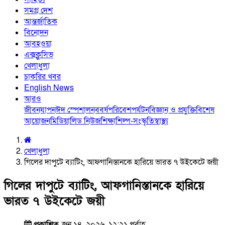
সমগ্র দেশ
আন্তর্জাতিক
বিনোদন
আবহওয়া
এক্সক্লুসিভ
খেলাধুলা
চাকরির খবর
English News
আরও
জীবনযাপন
ঈদ স্পেশাল
নববর্ষ
পরিবেশ
পর্যটন
বিজ্ঞান ও প্রযুক্তি
বিশেষ
আয়োজন
মিডিয়া
লিড নিউজ
শিক্ষা
শিল্প-সংস্কৃতি
স্বাস্থ্য
খেলাধুলা
গিলের দাপুটে ব্যাটিং, আফগানিস্তানকে হারিয়ে ভারত ৭ উইকেটে জয়ী
গিলের দাপুটে ব্যাটিং, আফগানিস্তানকে হারিয়ে
ভারত ৭ উইকেটে জয়ী
প্রকাশিত
জুন ১৪, ২০২৬, ১২:২১ পূর্বাহ্ণ