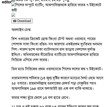
editor
📸 Download
অনলাইন ডেস্ক
বিশ ওভারের ক্রিকেট হোক কিংবা টেস্ট অথবা ওয়ানডে, গায়ের
পোশাক সাদা কিংবা রঙিন- সব জায়গায় একইরকম দ্যুতিময় শুবমান
গিল। দারুণ ছন্দে থাকা ব্যাটসম্যান রান তাড়ায় খেললেন দুর্দান্ত
ইনিংস। অধিনায়কের বীরোচিত ব্যাটিংয়ে আফগানিস্তানকে হারিয়ে
সিরিজে এগিয়ে গেল ভারত।
তিন ম্যাচ সিরিজের প্রথম ওয়ানডেতে গিলের দলের জয় ৭ উইকেটে।
ধারামসালায় শনিবার (১৩ জুন) বৃষ্টির কারণে ম্যাচের দৈর্ঘ্য নেমে আসে
২৫ ওভারে। রাহমানউল্লাহ গুরবাজের রেকর্ড গড়া সেঞ্চুরির পরও
আফগানিস্তান ১৯৪ রানে অলআউট হয় এক বল বাকি থাকতে।
ভারত লক্ষ্য ছুঁয়ে ফেলে ১৩ বল হাতে রেখে।
১১ চার ও দুই ছক্কায় ৬৬ বলে ৮৪ রানের ইনিংসে দলের জয় সঙ্গে