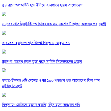
৫৪ রানে অলআউট হয়ে ইনিংস ব্যবধানে হারল বাংলাদেশ
ড্যাবের প্রতিষ্ঠাবার্ষিকীতে চিকিৎসক সমাবেশের উদ্বোধন করলেন প্রধানমন্ত্রী
ভারতের হিমাচলে বাস উল্টে নিহত ৮, আহত ১০
ট্রাম্পের ‘অবৈধ ইরান যুদ্ধ’ বন্ধে মার্কিন সিনেটরদের প্রস্তাব
ভারত-চীনসহ ৫টি দেশের ওপর ১০০ শতাংশ শুল্ক আরোপের বিল পাস
মার্কিন সিনেটে
বিশ্বকাপে মেসিকে হত্যার হুমকি, ফাঁস হলো ভয়ংকর নথি