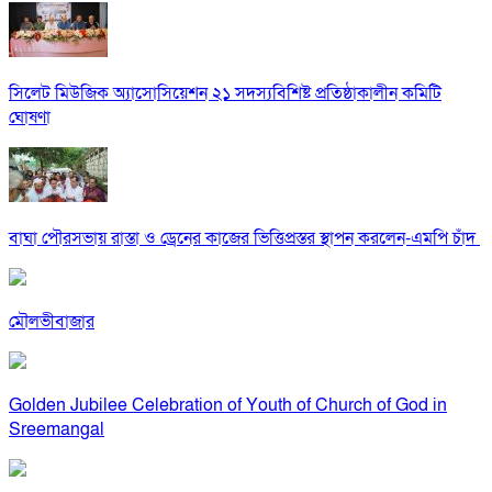
সিলেট মিউজিক অ্যাসোসিয়েশন ২১ সদস্যবিশিষ্ট প্রতিষ্ঠাকালীন কমিটি
ঘোষণা
বাঘা পৌরসভায় রাস্তা ও ড্রেনের কাজের ভিত্তিপ্রস্তর স্থাপন করলেন-এমপি চাঁদ
মৌলভীবাজার
Golden Jubilee Celebration of Youth of Church of God in
Sreemangal