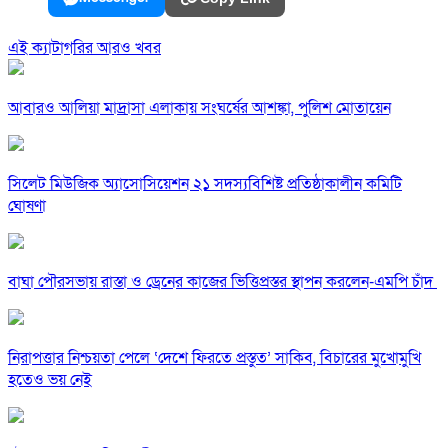
এই ক্যাটাগরির আরও খবর
আবারও আলিয়া মাদ্রাসা এলাকায় সংঘর্ষের আশঙ্কা, পুলিশ মোতায়েন
সিলেট মিউজিক অ্যাসোসিয়েশন ২১ সদস্যবিশিষ্ট প্রতিষ্ঠাকালীন কমিটি
ঘোষণা
বাঘা পৌরসভায় রাস্তা ও ড্রেনের কাজের ভিত্তিপ্রস্তর স্থাপন করলেন-এমপি চাঁদ
নিরাপত্তার নিশ্চয়তা পেলে ‘দেশে ফিরতে প্রস্তুত’ সাকিব, বিচারের মুখোমুখি
হতেও ভয় নেই