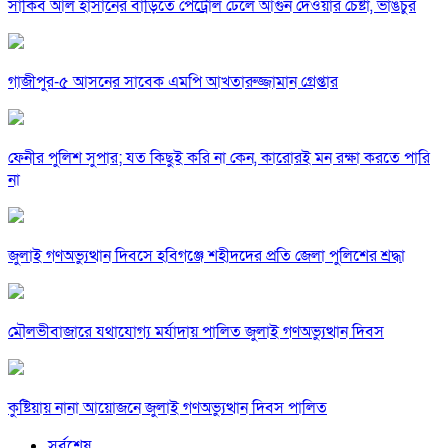
সাকিব আল হাসানের বাড়িতে পেট্রোল ঢেলে আগুন দেওয়ার চেষ্টা, ভাঙচুর
গাজীপুর-৫ আসনের সাবেক এমপি আখতারুজ্জামান গ্রেপ্তার
ফেনীর পুলিশ সুপার; যত কিছুই করি না কেন, কারোরই মন রক্ষা করতে পারি
না
জুলাই গণঅভ্যুত্থান দিবসে হবিগঞ্জে শহীদদের প্রতি জেলা পুলিশের শ্রদ্ধা
মৌলভীবাজারে যথাযোগ্য মর্যাদায় পালিত জুলাই গণঅভ্যুত্থান দিবস
কুষ্টিয়ায় নানা আয়োজনে জুলাই গণঅভ্যুত্থান দিবস পালিত
সর্বশেষ