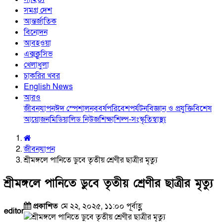
সমগ্র দেশ
আন্তর্জাতিক
বিনোদন
আবহওয়া
এক্সক্লুসিভ
খেলাধুলা
চাকরির খবর
English News
আরও
জীবনযাপন
ঈদ স্পেশাল
নববর্ষ
পরিবেশ
পর্যটন
বিজ্ঞান ও প্রযুক্তি
বিশেষ
আয়োজন
মিডিয়া
লিড নিউজ
শিক্ষা
শিল্প-সংস্কৃতি
স্বাস্থ্য
জীবনযাপন
শ্রীমঙ্গলে পানিতে ডুবে তৃতীয় শ্রেণীর ছাত্রীর মৃত্যু
শ্রীমঙ্গলে পানিতে ডুবে তৃতীয় শ্রেণীর ছাত্রীর মৃত্যু
প্রকাশিত
মে ২২, ২০২৫, ১১:০০ পূর্বাহ্ণ
editor