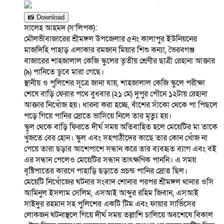
📸 Download
সালেহ আহমদ (স’লিপক):
মৌলভীবাজারের শ্রীমঙ্গল উপজেলার ৫নং কালাপুর ইউনিয়নের
মাজদিহি পাহাড় এলাকার রমজান মিয়ার শিশু কন্যা, ভৈরবগঞ্জ
বাজারের শাহজালাল কেজি স্কুলের তৃতীয় শ্রেণীর ছাত্রী রেহানা আক্তার
(৯) পানিতে ডুবে মারা গেছে।
স্থানীয় ও পুলিশের সূত্রে জানা যায়, শাহজালাল কেজি স্কুলে পরীক্ষা
শেষে বাড়ি ফেরার পথে বুধবার (২১ মে) দুপুর পৌনে ১২টায় রেহানা
আক্তার নিখোঁজ হয়। ধারনা করা হচ্ছে, বাঁশের সাঁকো থেকে পা পিছলে
পড়ে গিয়ে পানির স্রোতে ভাসিয়ে নিলে তার মৃত্যু হয়।
স্কুল থেকে বাড়ি ফিরতে দীর্ঘ সময় অতিবাহিত হলে মেয়েটির মা তাকে
খুঁজতে বের হোন। স্কুল এবং সহপাঠীদের কাছে তার কোন খোঁজ না
পেয়ে তারা ছড়ার আশেপাশে সন্ধান করে তার ব্যবহৃত ব্যাগ এবং বই
এর সন্ধান পেলেও মেয়েটির সন্ধান তাৎক্ষণিক পাননি। এ সময়
বৃষ্টিপাতের কারণে পাহাড়ি ছড়াতে প্রচন্ড পানির স্রোত ছিল।
মেয়েটি নিখোঁজের ঘটনার সংবাদ শোনার পরপর শ্রীমঙ্গল থানার ওসি
আমিনুল ইসলাম সেলিম, এসআই আব্দুর রহিম জিবান, এসআই
সাইদুর রহমান সহ পুলিশের একটি টিম এবং ফায়ার সার্ভিসের
লোকজন ঘটনাস্থলে গিয়ে দীর্ঘ সময় তল্লাশি চালিয়ে অবশেষে বিকাল