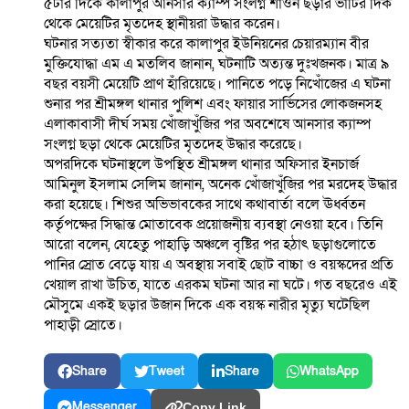
৫টার দিকে কালাপুর আনসার ক্যাম্প সংলগ্ন শাওন ছড়ার ভাটির দিক
থেকে মেয়েটির মৃতদেহ স্থানীয়রা উদ্ধার করেন।
ঘটনার সত্যতা স্বীকার করে কালাপুর ইউনিয়নের চেয়ারম্যান বীর
মুক্তিযোদ্ধা এম এ মতলিব জানান, ঘটনাটি অত্যন্ত দুঃখজনক। মাত্র ৯
বছর বয়সী মেয়েটি প্রাণ হাঁরিয়েছে। পানিতে পড়ে নিখোঁজের এ ঘটনা
শুনার পর শ্রীমঙ্গল থানার পুলিশ এবং ফায়ার সার্ভিসের লোকজনসহ
এলাকাবাসী দীর্ঘ সময় খোঁজাখুঁজির পর অবশেষে আনসার ক্যাম্প
সংলগ্ন ছড়া থেকে মেয়েটির মৃতদেহ উদ্ধার করেছে।
অপরদিকে ঘটনাস্থলে উপস্থিত শ্রীমঙ্গল থানার অফিসার ইনচার্জ
আমিনুল ইসলাম সেলিম জানান, অনেক খোঁজাখুঁজির পর মরদেহ উদ্ধার
করা হয়েছে। শিশুর অভিভাবকের সাথে কথাবার্তা বলে ঊর্ধ্বতন
কর্তৃপক্ষের সিদ্ধান্ত মোতাবেক প্রয়োজনীয় ব্যবস্থা নেওয়া হবে। তিনি
আরো বলেন, যেহেতু পাহাড়ি অঞ্চলে বৃষ্টির পর হঠাৎ ছড়াগুলোতে
পানির স্রোত বেড়ে যায় এ অবস্থায় সবাই ছোট বাচ্চা ও বয়স্কদের প্রতি
খেয়াল রাখা উচিত, যাতে এরকম ঘটনা আর না ঘটে। গত বছরেও এই
মৌসুমে একই ছড়ার উজান দিকে এক বয়স্ক নারীর মৃত্যু ঘটেছিল
পাহাড়ী স্রোতে।
Share
Tweet
Share
WhatsApp
Messenger
Copy Link