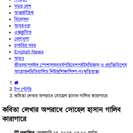
সমগ্র দেশ
আন্তর্জাতিক
বিনোদন
আবহওয়া
এক্সক্লুসিভ
খেলাধুলা
চাকরির খবর
English News
আরও
জীবনযাপন
ঈদ স্পেশাল
নববর্ষ
পরিবেশ
পর্যটন
বিজ্ঞান ও প্রযুক্তি
বিশেষ
আয়োজন
মিডিয়া
লিড নিউজ
শিক্ষা
শিল্প-সংস্কৃতি
স্বাস্থ্য
টপ স্টোরি
কবিতা লেখার অপরাধে সোহেল হাসান গালিব কারাগারে
কবিতা লেখার অপরাধে সোহেল হাসান গালিব
কারাগারে
প্রকাশিত
ফেব্রুয়ারি ১৫, ২০২৫, ০৯:০০ পূর্বাহ্ণ