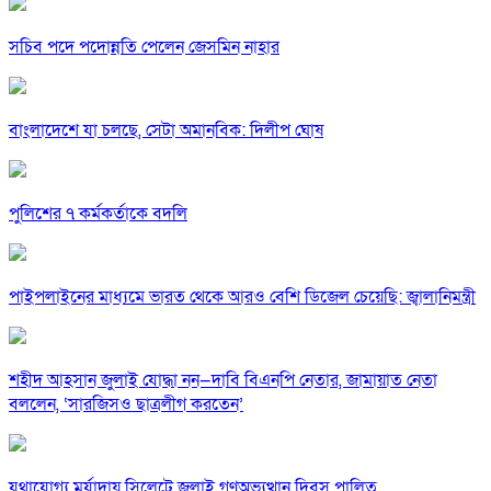
সচিব পদে পদোন্নতি পেলেন জেসমিন নাহার
বাংলাদেশে যা চলছে, সেটা অমানবিক: দিলীপ ঘোষ
পুলিশের ৭ কর্মকর্তাকে বদলি
পাইপলাইনের মাধ্যমে ভারত থেকে আরও বেশি ডিজেল চেয়েছি: জ্বালানিমন্ত্রী
শহীদ আহসান জুলাই যোদ্ধা নন—দাবি বিএনপি নেতার, জামায়াত নেতা
বললেন, ‘সারজিসও ছাত্রলীগ করতেন’
যথাযোগ্য মর্যাদায় সিলেটে জুলাই গণঅভ্যুত্থান দিবস পালিত