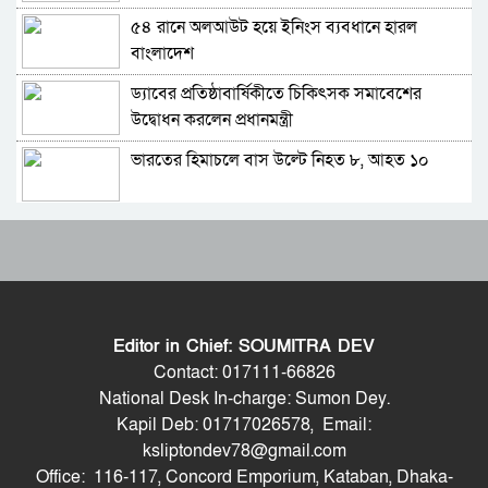
৫৪ রানে অলআউট হয়ে ইনিংস ব্যবধানে হারল
শহীদ আহসান জুলাই যোদ্ধা নন—দাবি বিএনপি নেতার,
বাংলাদেশ
জামায়াত নেতা বললেন, ‘সারজিসও ছাত্রলীগ করতেন’
ড্যাবের প্রতিষ্ঠাবার্ষিকীতে চিকিৎসক সমাবেশের
সাকিব আল হাসানের বাড়িতে পেট্রোল ঢেলে আগুন
উদ্বোধন করলেন প্রধানমন্ত্রী
দেওয়ার চেষ্টা, ভাঙচুর
ভারতের হিমাচলে বাস উল্টে নিহত ৮, আহত ১০
গাজীপুর-৫ আসনের সাবেক এমপি আখতারুজ্জামান
গ্রেপ্তার
ট্রাম্পের ‘অবৈধ ইরান যুদ্ধ’ বন্ধে মার্কিন সিনেটরদের
ফেনীর পুলিশ সুপার; যত কিছুই করি না কেন, কারোরই
প্রস্তাব
মন রক্ষা করতে পারি না
ভারত-চীনসহ ৫টি দেশের ওপর ১০০ শতাংশ শুল্ক
জুলাই গণঅভ্যুত্থান দিবসে হবিগঞ্জে শহীদদের প্রতি
আরোপের বিল পাস মার্কিন সিনেটে
জেলা পুলিশের শ্রদ্ধা
Editor in Chief: SOUMITRA DEV
বিশ্বকাপে মেসিকে হত্যার হুমকি, ফাঁস হলো ভয়ংকর
মৌলভীবাজারে যথাযোগ্য মর্যাদায় পালিত জুলাই
Contact: 017111-66826
নথি
গণঅভ্যুত্থান দিবস
National Desk In-charge: Sumon Dey.
Kapil Deb: 01717026578, Email:
সিলেট মিউজিক অ্যাসোসিয়েশন ২১ সদস্যবিশিষ্ট
কুষ্টিয়ায় নানা আয়োজনে জুলাই গণঅভ্যুত্থান দিবস
ksliptondev78@gmail.com
প্রতিষ্ঠাকালীন কমিটি ঘোষণা
পালিত
Office: 116-117, Concord Emporium, Kataban, Dhaka-