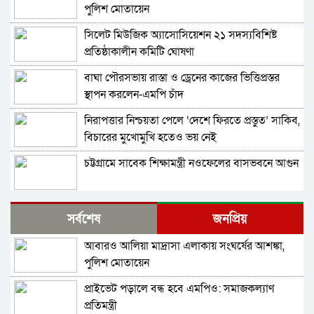
পুলিশ মোতায়েন
সিলেট মিউজিক অ্যাসোসিয়েশন ২১ সদস্যবিশিষ্ট
প্রতিষ্ঠাকালীন কমিটি ঘোষণা
বাঘা পৌরসভায় রাস্তা ও ড্রেনের কাজের ভিত্তিপ্রস্তর
স্থাপন করলেন-এমপি চাঁদ
নিরাপত্তার নিশ্চয়তা পেলে ‘দেশে ফিরতে প্রস্তুত’ সাকিব,
বিচারের মুখোমুখি হতেও ভয় নেই
চট্টগ্রামে সাবেক শিক্ষামন্ত্রী নওফেলের বাসভবনে আগুন
বগুড়ায় ও সিলেটে দুই ঘণ্টার ব্যবধানে সড়ক দুর্ঘটনায়
সর্বশেষ
জনপ্রিয়
শিশুসহ প্রাণ গেল ১৫ জনের
আবারও আলিয়া মাদ্রাসা এলাকায় সংঘর্ষের আশঙ্কা,
ঢাকায় বাসভবনে অগ্নিকাণ্ড, স্ত্রীসহ হাসপাতালে ভর্তি
পুলিশ মোতায়েন
পাকিস্তান হাইকমিশনার
প্রাইভেট পড়ালে বন্ধ হবে এমপিও: সমাজকল্যাণ
আওয়ামী লীগ আমাদের শত্রু নয়, অচিরেই আওয়ামী
প্রতিমন্ত্রী
লীগ বিএনপির সঙ্গে মিশে যাবে: সংসদ সদস্য নাছির