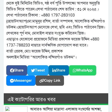
থেকে দুই মিনিটের ভিডিও, ষষ্ঠ বর্ষ পূর্তি উপলক্ষ্যে আপনার অনুভূতি
ভিডিও দিতে পারেন।লেখা পাঠানোর শেষ তারিখ : ৩১ মে ২০২৫.।
লেখা পাঠানোর ঠিকানা : +880 1797-283103
(হোয়াটসঅ্যাপ)মো.মামুনুর রশিদ, বার্তা সম্পাদক, আলোকিত নন্দিরগাঁও
ডটকম।হোয়াটসঅ্যাপ মেসেজে লেখা, ছবি এবং ভিডিও পাঠাবেন প্লিজ।
লেখকের পূর্ণ নাম, মোবাইল নাম্বার সংযুক্ত করিবেন প্লিজ।
এছাড়াও যেকোনো প্রয়োজনে মিডিয়া প্রকাশক ফয়েজ উদ্দিন +880
1737-788233 নাম্বারে সার্বক্ষণিক যোগাযোগ করা যাবে।
বার্তা প্রেরক, মোঃ ফয়েজ উদ্দিন, প্রকাশক
অনলাইন মিডিয়া “আলোকিত নন্দিরগাঁও ডটকম”।
Share
Tweet
Share
WhatsApp
Messenger
Copy Link
এই ক্যাটাগরির আরও খবর
আবারও আলিয়া মাদ্রাসা এলাকায় সংঘর্ষের আশঙ্কা,