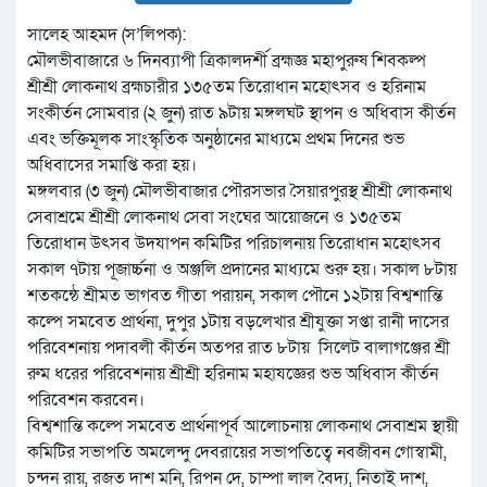
সালেহ আহমদ (স’লিপক):
মৌলভীবাজারে ৬ দিনব্যাপী ত্রিকালদর্শী ব্রহ্মজ্ঞ মহাপুরুষ শিবকল্প
শ্রীশ্রী লোকনাথ ব্রহ্মচারীর ১৩৫তম তিরোধান মহোৎসব ও হরিনাম
সংকীর্তন সোমবার (২ জুন) রাত ৯টায় মঙ্গলঘট স্থাপন ও অধিবাস কীর্তন
এবং ভক্তিমূলক সাংস্কৃতিক অনুষ্ঠানের মাধ্যমে প্রথম দিনের শুভ
অধিবাসের সমাপ্তি করা হয়।
মঙ্গলবার (৩ জুন) মৌলভীবাজার পৌরসভার সৈয়ারপুরস্থ শ্রীশ্রী লোকনাথ
সেবাশ্রমে শ্রীশ্রী লোকনাথ সেবা সংঘের আয়োজনে ও ১৩৫তম
তিরোধান উৎসব উদযাপন কমিটির পরিচালনায় তিরোধান মহোৎসব
সকাল ৭টায় পূজার্চ্চনা ও অঞ্জলি প্রদানের মাধ্যমে শুরু হয়। সকাল ৮টায়
শতকন্ঠে শ্রীমত ভাগবত গীতা পরায়ন, সকাল পৌনে ১২টায় বিশ্বশান্তি
কল্পে সমবেত প্রার্থনা, দুপুর ১টায় বড়লেখার শ্রীযুক্তা সপ্তা রানী দাসের
পরিবেশনায় পদাবলী কীর্তন অতপর রাত ৮টায় সিলেট বালাগঞ্জের শ্রী
রুম ধরের পরিবেশনায় শ্রীশ্রী হরিনাম মহাযজ্ঞের শুভ অধিবাস কীর্তন
পরিবেশন করবেন।
বিশ্বশান্তি কল্পে সমবেত প্রার্থনাপূর্ব আলোচনায় লোকনাথ সেবাশ্রম স্থায়ী
কমিটির সভাপতি অমলেন্দু দেবরায়ের সভাপতিত্বে নবজীবন গোস্বামী,
চন্দন রায়, রজত দাশ মনি, রিপন দে, চাম্পা লাল বৈদ্য, নিতাই দাশ,