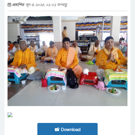
প্রকাশিত
জুন ৩, ২০২৫, ০১:০১ অপরাহ্ণ
📸 Download