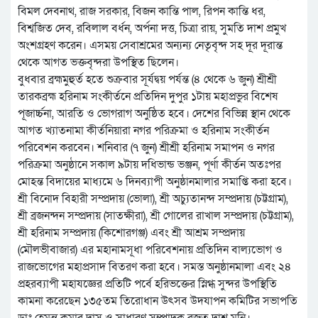
বিমল দেবনাথ, রাজ সরকার, বিজন কান্তি পাল, রিপন কান্তি ধর,
বিশ্বজিত দেব, রবিলাল বর্ধন, অর্পনা দত্ত, চিত্রা রায়, সুমতি দাশ প্রমুখ
অংশগ্রহণ করেন। এসময় সেবাশ্রমের অন্যন্য নেতৃবৃন্দ সহ দূর দূরান্ত
থেকে আগত ভক্তবৃন্দরা উপস্থিত ছিলেন।
বুধবার ব্রহ্মমুহুর্ত হতে শুক্রবার সূর্যদ্বয় পর্যন্ত (৪ থেকে ৬ জুন) শ্রীশ্রী
তারকব্রহ্ম হরিনাম সংকীর্তনে প্রতিদিন দুপুর ১টায় মহাপ্রভুর বিশেষ
পূজার্চ্চনা, আরতি ও ভোগরাগ অনুষ্ঠিত হবে। দেশের বিভিন্ন স্থান থেকে
আগত খ্যাতনামা কীর্তনিয়ারা নগর পরিক্রমা ও হরিনাম সংকীর্তন
পরিবেশন করবেন। শনিবার (৭ জুন) শ্রীশ্রী হরিনাম সমাপন ও নগর
পরিক্রমা অনুষ্ঠানে সকাল ৯টায় দধিভান্ড ভঞ্জন, পূর্ণা কীর্তন অতঃপর
মোহন্ত বিদায়ের মাধ্যমে ৬ দিনব্যাপী অনুষ্ঠানমালার সমাপ্তি করা হবে।
শ্রী বিনোদ বিহারী সম্প্রদায় (ভোলা), শ্রী অচ্যুতানন্দ সম্প্রদায় (চট্টগ্রাম),
শ্রী ব্রজনন্দন সম্প্রদায় (সাতক্ষীরা), শ্রী গোলের রাখাল সম্প্রদায় (চট্টগ্রাম),
শ্রী হরিনাম সম্প্রদায় (কিশোরগঞ্জ) এবং শ্রী আশ্রম সম্প্রদায়
(মৌলভীবাজার) এর মহানামসূধা পরিবেশনায় প্রতিদিন বাল্যভোগ ও
রাজভোগের মহাপ্রসাদ বিতরণ করা হবে। সমস্ত অনুষ্ঠানমালা এবং ২৪
প্রহরব্যাপী মহাযজ্ঞের প্রতিটি পর্বে হরিভক্তের স্নিগ্ধ সুন্দর উপস্থিতি
কামনা করেছেন ১৩৫তম তিরোধান উৎসব উদযাপন কমিটির সভাপতি
ডাঃ হেমন্ত কুমার দাস ও সাধারণ সম্পাদক রজত দাশ মনি।