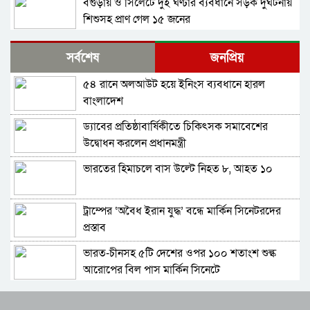
বগুড়ায় ও সিলেটে দুই ঘণ্টার ব্যবধানে সড়ক দুর্ঘটনায়
শিশুসহ প্রাণ গেল ১৫ জনের
ঢাকায় বাসভবনে অগ্নিকাণ্ড, স্ত্রীসহ হাসপাতালে ভর্তি
সর্বশেষ
জনপ্রিয়
পাকিস্তান হাইকমিশনার
৫৪ রানে অলআউট হয়ে ইনিংস ব্যবধানে হারল
আওয়ামী লীগ আমাদের শত্রু নয়, অচিরেই আওয়ামী
বাংলাদেশ
লীগ বিএনপির সঙ্গে মিশে যাবে: সংসদ সদস্য নাছির
ড্যাবের প্রতিষ্ঠাবার্ষিকীতে চিকিৎসক সমাবেশের
শহীদ আহসান জুলাই যোদ্ধা নন—দাবি বিএনপি নেতার,
উদ্বোধন করলেন প্রধানমন্ত্রী
জামায়াত নেতা বললেন, ‘সারজিসও ছাত্রলীগ করতেন’
ভারতের হিমাচলে বাস উল্টে নিহত ৮, আহত ১০
সাকিব আল হাসানের বাড়িতে পেট্রোল ঢেলে আগুন
দেওয়ার চেষ্টা, ভাঙচুর
ট্রাম্পের ‘অবৈধ ইরান যুদ্ধ’ বন্ধে মার্কিন সিনেটরদের
গাজীপুর-৫ আসনের সাবেক এমপি আখতারুজ্জামান
প্রস্তাব
গ্রেপ্তার
ভারত-চীনসহ ৫টি দেশের ওপর ১০০ শতাংশ শুল্ক
ফেনীর পুলিশ সুপার; যত কিছুই করি না কেন, কারোরই
আরোপের বিল পাস মার্কিন সিনেটে
মন রক্ষা করতে পারি না
বিশ্বকাপে মেসিকে হত্যার হুমকি, ফাঁস হলো ভয়ংকর
জুলাই গণঅভ্যুত্থান দিবসে হবিগঞ্জে শহীদদের প্রতি