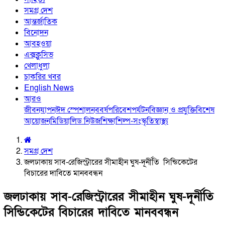
সমগ্র দেশ
আন্তর্জাতিক
বিনোদন
আবহওয়া
এক্সক্লুসিভ
খেলাধুলা
চাকরির খবর
English News
আরও
জীবনযাপন
ঈদ স্পেশাল
নববর্ষ
পরিবেশ
পর্যটন
বিজ্ঞান ও প্রযুক্তি
বিশেষ
আয়োজন
মিডিয়া
লিড নিউজ
শিক্ষা
শিল্প-সংস্কৃতি
স্বাস্থ্য
সমগ্র দেশ
জলঢাকায় সাব-রেজিস্ট্রারের সীমাহীন ঘুষ-দূর্নীতি সিন্ডিকেটের
বিচারের দাবিতে মানববন্ধন
জলঢাকায় সাব-রেজিস্ট্রারের সীমাহীন ঘুষ-দূর্নীতি
সিন্ডিকেটের বিচারের দাবিতে মানববন্ধন