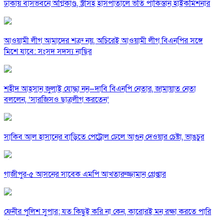
ঢাকায় বাসভবনে অগ্নিকাণ্ড, স্ত্রীসহ হাসপাতালে ভর্তি পাকিস্তান হাইকমিশনার
আওয়ামী লীগ আমাদের শত্রু নয়, অচিরেই আওয়ামী লীগ বিএনপির সঙ্গে
মিশে যাবে: সংসদ সদস্য নাছির
শহীদ আহসান জুলাই যোদ্ধা নন—দাবি বিএনপি নেতার, জামায়াত নেতা
বললেন, ‘সারজিসও ছাত্রলীগ করতেন’
সাকিব আল হাসানের বাড়িতে পেট্রোল ঢেলে আগুন দেওয়ার চেষ্টা, ভাঙচুর
গাজীপুর-৫ আসনের সাবেক এমপি আখতারুজ্জামান গ্রেপ্তার
ফেনীর পুলিশ সুপার; যত কিছুই করি না কেন, কারোরই মন রক্ষা করতে পারি