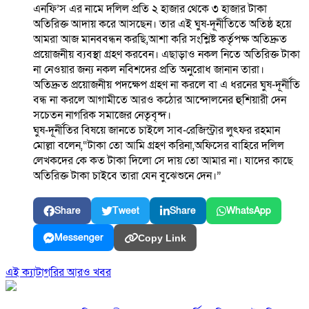
এনফি’স এর নামে দলিল প্রতি ২ হাজার থেকে ৩ হাজার টাকা
অতিরিক্ত আদায় করে আসছেন। তার এই ঘুষ-দূর্নীতিতে অতিষ্ঠ হয়ে
আমরা আজ মানববন্ধন করছি,আশা করি সংশ্লিষ্ট কর্তৃপক্ষ অতিদ্রুত
প্রয়োজনীয় ব্যবস্থা গ্রহণ করবেন। এছাড়াও নকল নিতে অতিরিক্ত টাকা
না নেওয়ার জন্য নকল নবিশদের প্রতি অনুরোধ জানান তারা।
অতিদ্রুত প্রয়োজনীয় পদক্ষেপ গ্রহণ না করলে বা এ ধরনের ঘুষ-দূর্নীতি
বন্ধ না করলে আগামীতে আরও কঠোর আন্দোলনের হুশিয়ারী দেন
সচেতন নাগরিক সমাজের নেতৃবৃন্দ।
ঘুষ-দূর্নীতির বিষয়ে জানতে চাইলে সাব-রেজিস্ট্রার লুৎফর রহমান
মোল্লা বলেন,“টাকা তো আমি গ্রহণ করিনা,অফিসের বাহিরে দলিল
লেখকদের কে কত টাকা দিলো সে দায় তো আমার না। যাদের কাছে
অতিরিক্ত টাকা চাইবে তারা যেন বুঝেশুনে দেন।”
Share
Tweet
Share
WhatsApp
Messenger
Copy Link
এই ক্যাটাগরির আরও খবর