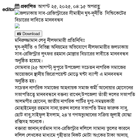
প্রকাশিত
আগস্ট ২৫, ২০২৫, ০৪:১৫ অপরাহ্ণ
editor
📸 Download
মনিরুজ্জামান লেবু নীলফামারী প্রতিনিধিঃ
ঘুষ-দূর্নীতি ও বিভিন্ন অনিয়মের অভিযোগে নীলফামারীর জলঢাকায়
সাব-রেজিস্ট্রার লুৎফর রহমান মোল্লার বিচারের দাবীতে মানববন্ধন
অনুষ্ঠিত হয়েছে।
সোমবার (২৫ আগস্ট) দুপুরে উপজেলা সচেতন নাগরিক সমাজের
আয়োজনে স্থানীয় জিরোপয়েন্ট মোড়ে ঘন্টা ব্যাপী এ মানববন্ধন
অনুষ্ঠিত হয়।
সচেতন নাগরিক সমাজের আহবায়ক সমাজ কর্মী আনোয়ার হোসেনের
সভাপতিত্বে মানববন্ধনে বক্তব্য রাখেন,উপজেলা তাঁতী দলের সভাপতি
আলমগীর হোসেন, জাতীয় নাগরিক পার্টির যুগ্ম-সমন্বয়কারী
মোহাইমেনুর রহমান সানা,তরুন দলের সভাপতি উমর ফারুক সাবু,
ছোট বাবু,সাইফুল ইসলাম, ২৪’র গণঅভ্যুত্থানের সক্রিয় জুলাই যোদ্ধা
রক্সিসহ অনেকে।
বক্তারা জানান,বর্তমান সাব-রেজিস্ট্রার দলিলে সামান্য ভুলের কারনে
দলিল লেখকের মাধ্যমে গৃহীতার নিকট মোটা অংকের টাকা আদায়,