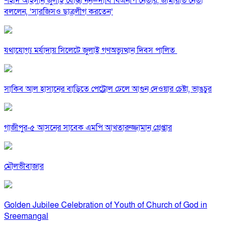
শহীদ আহসান জুলাই যোদ্ধা নন—দাবি বিএনপি নেতার, জামায়াত নেতা
বললেন, ‘সারজিসও ছাত্রলীগ করতেন’
যথাযোগ্য মর্যাদায় সিলেটে জুলাই গণঅভ্যুত্থান দিবস পালিত
সাকিব আল হাসানের বাড়িতে পেট্রোল ঢেলে আগুন দেওয়ার চেষ্টা, ভাঙচুর
গাজীপুর-৫ আসনের সাবেক এমপি আখতারুজ্জামান গ্রেপ্তার
মৌলভীবাজার
Golden Jubilee Celebration of Youth of Church of God in
Sreemangal