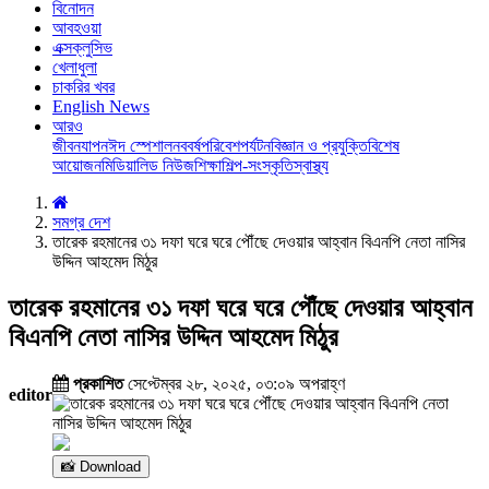
বিনোদন
আবহওয়া
এক্সক্লুসিভ
খেলাধুলা
চাকরির খবর
English News
আরও
জীবনযাপন
ঈদ স্পেশাল
নববর্ষ
পরিবেশ
পর্যটন
বিজ্ঞান ও প্রযুক্তি
বিশেষ
আয়োজন
মিডিয়া
লিড নিউজ
শিক্ষা
শিল্প-সংস্কৃতি
স্বাস্থ্য
সমগ্র দেশ
তারেক রহমানের ৩১ দফা ঘরে ঘরে পৌঁছে দেওয়ার আহ্বান বিএনপি নেতা নাসির
উদ্দিন আহমেদ মিঠুর
তারেক রহমানের ৩১ দফা ঘরে ঘরে পৌঁছে দেওয়ার আহ্বান
বিএনপি নেতা নাসির উদ্দিন আহমেদ মিঠুর
প্রকাশিত
সেপ্টেম্বর ২৮, ২০২৫, ০৩:০৯ অপরাহ্ণ
editor
📸 Download