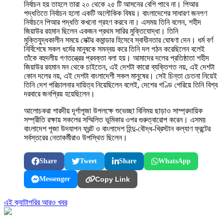
নির্বাচন হয় তাহলে তারা ২০ থেকে ২৫ টি আসনের বেশি পাবে না। পিআর
পদ্ধতিতে নির্বাচন হলো একটি অলৌকিক বিষয়। বাংলাদেশের সাধারণ জনগণ
নির্বাচনে পিআর পদ্ধতি কখনো গ্রহণ করবে না। এসময় তিনি বলেন, শহীদ
জিয়াউর রহমান ছিলেন একজন প্রথম সারির মুক্তিযোদ্ধা। তিনি
মুক্তিযুদ্ধকালীন সময়ে সেক্টর কমান্ডার হিসেবে স্বাধীনতার ঘোষণা দেন। ধর্ম বর্ণ
নির্বিশেষে সকল ধর্মের মানুষকে সমন্বয় করে তিনি দল গঠন করেছিলেন বলেই
তাঁকে বহুদলীয় গণতন্ত্রের প্রবক্তা বলা হয়। আমাদের দলের প্রতিষ্ঠাতা শহীদ
জিয়াউর রহমান মন থেকে চাইতেন, এই দেশটা কারো ব্যক্তিগত নয়, এই দেশটা
কোন দলের নয়, এই দেশটা বাংলাদেশী সকল মানুষের। সেই চিন্তা চেতনা নিয়েই
তিনি দেশ পরিচালনার দায়িত্ব নিয়েছিলেন বলেই, দেশের গণ্ডি পেরিয়ে তিনি বিশ্ব
দরবারে জনপ্রিয় হয়েছিলেন।
আলোচকরা শারদীয় দূর্গাপূজা উপলক্ষে শুভেচ্ছা বিনিময় ছাড়াও সাম্প্রদায়িক
সম্প্রীতি রক্ষায় সকলের সম্মিলিত ভূমিকার ওপর গুরুত্বারোপ করেন। এসময়
বাংলাদেশ পূজা উদযাপন ফ্রন্ট ও বাংলাদেশ হিন্দু-বৌদ্ধ-খ্রিস্টান কল্যাণ ফ্রন্টের
সর্বস্তরের নেতাকর্মীরাও উপস্থিত ছিলেন।
Share
Tweet
Share
WhatsApp
Messenger
Copy Link
এই ক্যাটাগরির আরও খবর