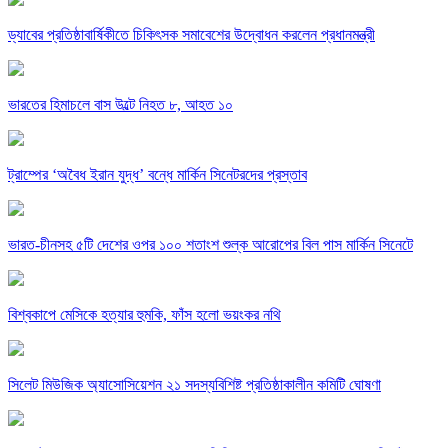
ড্যাবের প্রতিষ্ঠাবার্ষিকীতে চিকিৎসক সমাবেশের উদ্বোধন করলেন প্রধানমন্ত্রী
ভারতের হিমাচলে বাস উল্টে নিহত ৮, আহত ১০
ট্রাম্পের ‘অবৈধ ইরান যুদ্ধ’ বন্ধে মার্কিন সিনেটরদের প্রস্তাব
ভারত-চীনসহ ৫টি দেশের ওপর ১০০ শতাংশ শুল্ক আরোপের বিল পাস মার্কিন সিনেটে
বিশ্বকাপে মেসিকে হত্যার হুমকি, ফাঁস হলো ভয়ংকর নথি
সিলেট মিউজিক অ্যাসোসিয়েশন ২১ সদস্যবিশিষ্ট প্রতিষ্ঠাকালীন কমিটি ঘোষণা