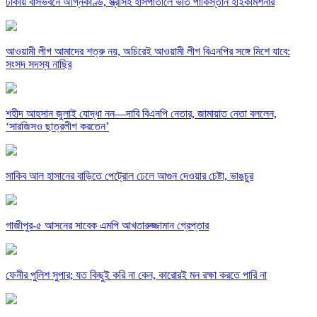
ঢাকায় বাসভবনে অগ্নিকাণ্ড, স্ত্রীসহ হাসপাতালে ভর্তি পাকিস্তান হাইকমিশনার
আওয়ামী লীগ আমাদের শত্রু নয়, অচিরেই আওয়ামী লীগ বিএনপির সঙ্গে মিশে যাবে:
সংসদ সদস্য নাছির
শহীদ আহসান জুলাই যোদ্ধা নন—দাবি বিএনপি নেতার, জামায়াত নেতা বললেন,
‘সারজিসও ছাত্রলীগ করতেন’
সাকিব আল হাসানের বাড়িতে পেট্রোল ঢেলে আগুন দেওয়ার চেষ্টা, ভাঙচুর
গাজীপুর-৫ আসনের সাবেক এমপি আখতারুজ্জামান গ্রেপ্তার
ফেনীর পুলিশ সুপার; যত কিছুই করি না কেন, কারোরই মন রক্ষা করতে পারি না