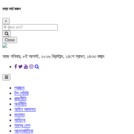
তথ্য সার্চ করুন
×
Close
আজ শনিবার, ৮ই আগস্ট, ২০২৬ খ্রিস্টাব্দ, ২৪শে শ্রাবণ, ১৪৩৩ বঙ্গাব্দ
প্রচ্ছদ
টপ স্টোরি
রাজনীতি
অর্থনীতি
আইন আদালত
মতামত
সাহিত্য
সমগ্র দেশ
আন্তর্জাতিক