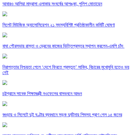
আবারও আলিয়া মাদ্রাসা এলাকায় সংঘর্ষের আশঙ্কা, পুলিশ মোতায়েন
সিলেট মিউজিক অ্যাসোসিয়েশন ২১ সদস্যবিশিষ্ট প্রতিষ্ঠাকালীন কমিটি ঘোষণা
বাঘা পৌরসভায় রাস্তা ও ড্রেনের কাজের ভিত্তিপ্রস্তর স্থাপন করলেন-এমপি চাঁদ
নিরাপত্তার নিশ্চয়তা পেলে ‘দেশে ফিরতে প্রস্তুত’ সাকিব, বিচারের মুখোমুখি হতেও ভয়
নেই
চট্টগ্রামে সাবেক শিক্ষামন্ত্রী নওফেলের বাসভবনে আগুন
বগুড়ায় ও সিলেটে দুই ঘণ্টার ব্যবধানে সড়ক দুর্ঘটনায় শিশুসহ প্রাণ গেল ১৫ জনের