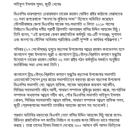
সাইফুল ইসলাম সুমন, জুড়ী থেকেঃ
বিএনপির ভারপ্রাপ্ত চেয়ারম্যান তারেক রহমান ঘোষিত রাষ্ট্র কাঠামো মেরামতের
৩১ দফা রূপরেখাকে “জনগণের মুক্তির সনদ” হিসেবে অভিহিত করেছেন
মৌলভীবাজার জেলা বিএনপির সাবেক সহ-সভাপতি ও বিগত ২০১৮ সালের
নির্বাচনে বিএনপির দলীয় প্রার্থী শিল্পপতি আলহাজ্ব নাসির উদ্দিন আহমেদ মিঠু।
তিনি বলেন, “এই রূপরেখা কেবল রাজনৈতিক কর্মসূচি নয়-এটি গণতন্ত্র, সুশাসন
এবং জনগণের মৌলিক অধিকার প্রতিষ্ঠার একটি সুস্পষ্ট ও কার্যকর পরিকল্পনা।”
শনিবার (২৭ সেপ্টেম্বর) দুপুরে বড়লেখা উপজেলার আব্দুর রহমান কনভেনশন হলে
বাংলাদেশ পূজা উদযাপন ফ্রন্ট ও বাংলাদেশ হিন্দু-বৌদ্ধ-খ্রিস্টান কল্যাণ ফ্রন্টের
উদ্যোগে তারেক রহমান ঘোষিত ৩১ দফা রাষ্ট্র গঠন কর্মসূচির সমর্থনে অনুষ্ঠিত
মতবিনিময় সভা এসব কথা তিনি।
বাংলাদেশ হিন্দু-বৌদ্ধ-খ্রিস্টান কল্যাণ ফ্রন্টের বড়লেখা উপজেলার সভাপতি
এডভোকেট শৈলেশ চন্দ্র রায়ের সভাপতিত্বে বক্তব্য রাখেন বড়লেখা উপজেলা
বিএনপির সভাপতি মো: আব্দুল হাফিজ, সাবেক আহ্বায়ক জয়নাল আবেদীন,
সিনিয়র সহসভাপতি নছিব আলী, সাধারণ সম্পাদক মুজিবুর রহমান খছরু, সাংগঠনিক
সম্পাদক অধ্যাপক আব্দুস শহীদ খান, পৌর বিএনপির সভাপতি সাইফুল ইসলাম
খোকন, সিনিয়র সহসভাপতি আব্দুল মালিক, সাধারণ সম্পাদক আব্দুল হাফিজ ললন,
জুড়ী প্রেসক্লাবের সভাপতি তানজির আহমেদ রাসেল সহ অনেকেই।
প্রধান অতিথির বক্তব্যে বিএনপি নেতা নাসির উদ্দিন আহমেদ মিঠু আরো বলেন-
বিভিন্ন রাজনৈতিক দল জাতীয় নির্বাচন না হওয়ার জন্য বিভিন্ন ভাবে পায়তারা
করছে। তারা তাদের হিসাব নিকাশে দেখেছে ৩০০ আসনে যদি আসন ভিত্তিক