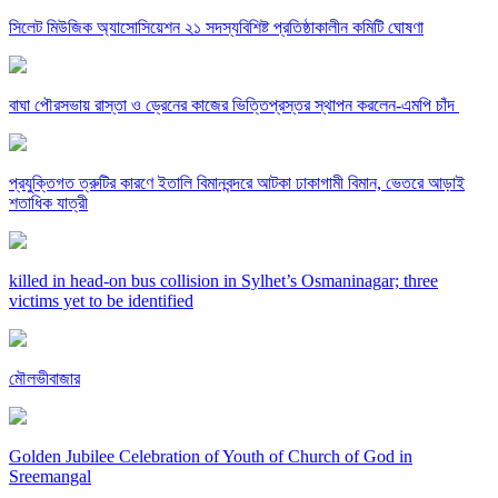
সিলেট মিউজিক অ্যাসোসিয়েশন ২১ সদস্যবিশিষ্ট প্রতিষ্ঠাকালীন কমিটি ঘোষণা
বাঘা পৌরসভায় রাস্তা ও ড্রেনের কাজের ভিত্তিপ্রস্তর স্থাপন করলেন-এমপি চাঁদ
প্রযুক্তিগত ত্রুটির কারণে ইতালি বিমানবন্দরে আটকা ঢাকাগামী বিমান, ভেতরে আড়াই
শতাধিক যাত্রী
killed in head-on bus collision in Sylhet’s Osmaninagar; three
victims yet to be identified
মৌলভীবাজার
Golden Jubilee Celebration of Youth of Church of God in
Sreemangal