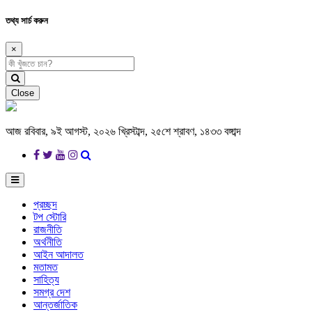
তথ্য সার্চ করুন
×
Close
আজ রবিবার, ৯ই আগস্ট, ২০২৬ খ্রিস্টাব্দ, ২৫শে শ্রাবণ, ১৪৩৩ বঙ্গাব্দ
প্রচ্ছদ
টপ স্টোরি
রাজনীতি
অর্থনীতি
আইন আদালত
মতামত
সাহিত্য
সমগ্র দেশ
আন্তর্জাতিক