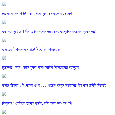
৫৪ রানে অলআউট হয়ে ইনিংস ব্যবধানে হারল বাংলাদেশ
ড্যাবের প্রতিষ্ঠাবার্ষিকীতে চিকিৎসক সমাবেশের উদ্বোধন করলেন প্রধানমন্ত্রী
ভারতের হিমাচলে বাস উল্টে নিহত ৮, আহত ১০
ট্রাম্পের ‘অবৈধ ইরান যুদ্ধ’ বন্ধে মার্কিন সিনেটরদের প্রস্তাব
ভারত-চীনসহ ৫টি দেশের ওপর ১০০ শতাংশ শুল্ক আরোপের বিল পাস মার্কিন সিনেটে
বিশ্বকাপে মেসিকে হত্যার হুমকি, ফাঁস হলো ভয়ংকর নথি