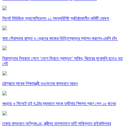
সিলেট মিউজিক অ্যাসোসিয়েশন ২১ সদস্যবিশিষ্ট প্রতিষ্ঠাকালীন কমিটি ঘোষণা
বাঘা পৌরসভায় রাস্তা ও ড্রেনের কাজের ভিত্তিপ্রস্তর স্থাপন করলেন-এমপি চাঁদ
নিরাপত্তার নিশ্চয়তা পেলে ‘দেশে ফিরতে প্রস্তুত’ সাকিব, বিচারের মুখোমুখি হতেও ভয়
নেই
চট্টগ্রামে সাবেক শিক্ষামন্ত্রী নওফেলের বাসভবনে আগুন
বগুড়ায় ও সিলেটে দুই ঘণ্টার ব্যবধানে সড়ক দুর্ঘটনায় শিশুসহ প্রাণ গেল ১৫ জনের
ঢাকায় বাসভবনে অগ্নিকাণ্ড, স্ত্রীসহ হাসপাতালে ভর্তি পাকিস্তান হাইকমিশনার