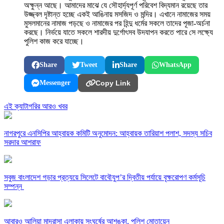
অক্ষুন্ন আছে। আমাদের মাঝে যে সৌহার্দ্যপূর্ণ পরিবেশ বিদ্যমান রয়েছে তার
উজ্জ্বল দৃষ্টান্ত হচ্ছে একই আঙিনায় মসজিদ ও মন্দির। এখানে নামাজের সময়
মুসলমানের নামাজ পড়ছে ও নামাজের পর হিন্দু ধর্মের সকলে তাদের পূজা-অর্চনা
করছে। ‌নির্ভয়ে যাতে সকলে শারদীয় দুর্গোৎসব উদযাপন করতে পারে সে লক্ষ্যে
পুলিশ কাজ করে যাচ্ছে।
Share
Tweet
Share
WhatsApp
Messenger
Copy Link
এই ক্যাটাগরির আরও খবর
নাগরপুরে এনসিপির আহ্বায়ক কমিটি অনুমোদন: আহ্বায়ক তারিয়াশ পলাশ, সদস্য সচিব
সরদার আশরাফ
সবুজ বাংলাদেশ গড়ার প্রত্যয়ে সিলেটে বাবৌযুপ’র দ্বিতীয় পর্যায়ে বৃক্ষরোপণ কর্মসূচি
সম্পন্ন
আবারও আলিয়া মাদ্রাসা এলাকায় সংঘর্ষের আশঙ্কা, পুলিশ মোতায়েন