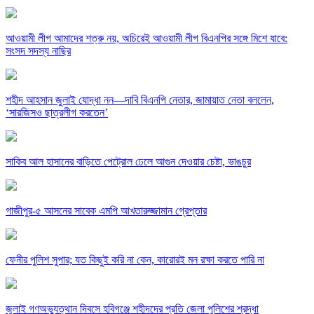
আওয়ামী লীগ আমাদের শত্রু নয়, অচিরেই আওয়ামী লীগ বিএনপির সঙ্গে মিশে যাবে:
সংসদ সদস্য নাছির
শহীদ আহসান জুলাই যোদ্ধা নন—দাবি বিএনপি নেতার, জামায়াত নেতা বললেন,
‘সারজিসও ছাত্রলীগ করতেন’
সাকিব আল হাসানের বাড়িতে পেট্রোল ঢেলে আগুন দেওয়ার চেষ্টা, ভাঙচুর
গাজীপুর-৫ আসনের সাবেক এমপি আখতারুজ্জামান গ্রেপ্তার
ফেনীর পুলিশ সুপার; যত কিছুই করি না কেন, কারোরই মন রক্ষা করতে পারি না
জুলাই গণঅভ্যুত্থান দিবসে হবিগঞ্জে শহীদদের প্রতি জেলা পুলিশের শ্রদ্ধা