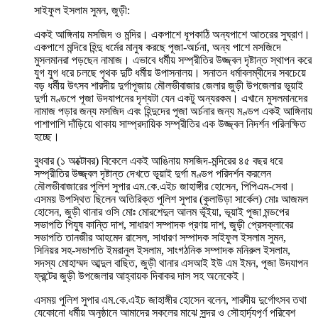
সাইফুল ইসলাম সুমন, জুড়ী:
একই আঙ্গিনায় মসজিদ ও মন্দির। একপাশে ধূপকাঠি অন্যপাশে আতরের সুঘ্রাণ।
একপাশে মন্দিরে হিন্দু ধর্মের মানুষ করছে পূজা-অর্চনা, অন্য পাশে মসজিদে
মুসলমানরা পড়ছেন নামাজ। এভাবে ধর্মীয় সম্প্রীতির উজ্জ্বল দৃষ্টান্ত স্থাপন করে
যুগ যুগ ধরে চলছে পৃথক দুটি ধর্মীয় উপাসনালয়। সনাতন ধর্মাবলম্বীদের সবচেয়ে
বড় ধর্মীয় উৎসব শারদীয় দুর্গাপূজায় মৌলভীবাজার জেলার জুড়ী উপজেলার ভূয়াই
দুর্গা মণ্ডপে পূজা উদযাপনের দৃশ্যটা যেন একটু অন্যরকম। এখানে মুসলমানদের
নামাজ পড়ার জন্য মসজিদ এবং হিন্দুদের পূজা অর্চনার জন্য মণ্ডপ একই আঙ্গিনায়
পাশাপাশি দাঁড়িয়ে থাকায় সাম্প্রদায়িক সম্প্রীতির এক উজ্জ্বল নিদর্শন পরিলক্ষিত
হচ্ছে।
বুধবার (১ অক্টোবর) বিকেলে একই আঙিনায় মসজিদ-মন্দিরের ৪৫ বছর ধরে
সম্প্রীতির উজ্জ্বল দৃষ্টান্ত দেখতে ভূয়াই দুর্গা মণ্ডপ পরিদর্শন করলেন
মৌলভীবাজারের পুলিশ সুপার এম.কে.এইচ জাহাঙ্গীর হোসেন, পিপিএম-সেবা।
এসময় উপস্থিত ছিলেন অতিরিক্ত পুলিশ সুপার (কুলাউড়া সার্কেল) মোঃ আজমল
হোসেন, জুড়ী থানার ওসি মোঃ মোরশেদুল আলম ভূঁইয়া, ভূয়াই পূজা মন্ডপের
সভাপতি পিযুষ কান্তি দাশ, সাধারণ সম্পাদক প্রণয় দাশ, জুড়ী প্রেসক্লাবের
সভাপতি তানজীর আহমেদ রাসেল, সাধারণ সম্পাদক সাইফুল ইসলাম সুমন,
সিনিয়র সহ-সভাপতি ইমরানুল ইসলাম, সাংগঠনিক সম্পাদক মনিরুল ইসলাম,
সদস্য মোহাম্মদ আব্দুল বাছিত, জুড়ী থানার এসআই ইউ এম ইমন, পূজা উদযাপন
ফ্রন্টের জুড়ী উপজেলার আহ্বায়ক দিবাকর দাস সহ অনেকেই।
এসময় পুলিশ সুপার এম.কে.এইচ জাহাঙ্গীর হোসেন বলেন, শারদীয় দুর্গোৎসব তথা
যেকোনো ধর্মীয় অনুষ্ঠানে আমাদের সকলের মাঝে সুন্দর ও সৌহার্দ্যপূর্ণ পরিবেশ