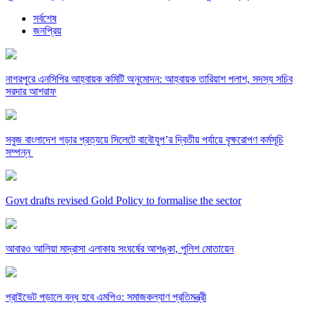
সর্বশেষ
জনপ্রিয়
নাগরপুরে এনসিপির আহ্বায়ক কমিটি অনুমোদন: আহ্বায়ক তারিয়াশ পলাশ, সদস্য সচিব
সরদার আশরাফ
সবুজ বাংলাদেশ গড়ার প্রত্যয়ে সিলেটে বাবৌযুপ’র দ্বিতীয় পর্যায়ে বৃক্ষরোপণ কর্মসূচি
সম্পন্ন
Govt drafts revised Gold Policy to formalise the sector
আবারও আলিয়া মাদ্রাসা এলাকায় সংঘর্ষের আশঙ্কা, পুলিশ মোতায়েন
প্রাইভেট পড়ালে বন্ধ হবে এমপিও: সমাজকল্যাণ প্রতিমন্ত্রী