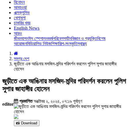
বিনোদন
আবহওয়া
এক্সক্লুসিভ
খেলাধুলা
চাকরির খবর
English News
আরও
জীবনযাপন
ঈদ স্পেশাল
নববর্ষ
পরিবেশ
পর্যটন
বিজ্ঞান ও প্রযুক্তি
বিশেষ
আয়োজন
মিডিয়া
লিড নিউজ
শিক্ষা
শিল্প-সংস্কৃতি
স্বাস্থ্য
সমগ্র দেশ
জুড়ীতে এক আঙিনায় মসজিদ-মন্দির পরিদর্শন করলেন পুলিশ সুপার জাহাঙ্গীর
হোসেন
জুড়ীতে এক আঙিনায় মসজিদ-মন্দির পরিদর্শন করলেন পুলিশ
সুপার জাহাঙ্গীর হোসেন
প্রকাশিত
অক্টোবর ২, ২০২৫, ০৭:১৯ পূর্বাহ্ণ
editor
📸 Download