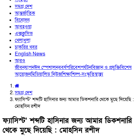
সমগ্র দেশ
আন্তর্জাতিক
বিনোদন
আবহওয়া
এক্সক্লুসিভ
খেলাধুলা
চাকরির খবর
English News
আরও
জীবনযাপন
ঈদ স্পেশাল
নববর্ষ
পরিবেশ
পর্যটন
বিজ্ঞান ও প্রযুক্তি
বিশেষ
আয়োজন
মিডিয়া
লিড নিউজ
শিক্ষা
শিল্প-সংস্কৃতি
স্বাস্থ্য
সমগ্র দেশ
ফ্যাসিস্ট’ শব্দটি হাসিনার জন্য আমার ডিকশনারি থেকে মুছে দিয়েছি :
মোহসিন রশীদ
ফ্যাসিস্ট’ শব্দটি হাসিনার জন্য আমার ডিকশনারি
থেকে মুছে দিয়েছি : মোহসিন রশীদ