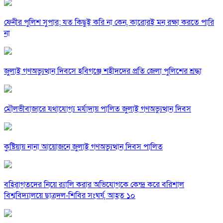
ফেনীর পুলিশ সুপার; যত কিছুই করি না কেন, কারোরই মন রক্ষা করতে পারি
না
জুলাই গণঅভ্যুত্থান দিবসে হবিগঞ্জে শহীদদের প্রতি জেলা পুলিশের শ্রদ্ধা
মৌলভীবাজারে যথাযোগ্য মর্যাদায় পালিত জুলাই গণঅভ্যুত্থান দিবস
কুষ্টিয়ায় নানা আয়োজনে জুলাই গণঅভ্যুত্থান দিবস পালিত
বহিরাগতদের নিয়ে র‍্যালি করার অভিযোগকে কেন্দ্র করে বরিশাল
বিশ্ববিদ্যালয়ে ছাত্রদল-শিবির সংঘর্ষ, আহত ১০