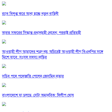
র‍্যাব বিলুপ্ত করে আনা হচ্ছে নতুন বাহিনী
ভারত সফরের সিদ্ধান্ত প্রধানমন্ত্রী নেবেন: পররাষ্ট্র প্রতিমন্ত্রী
আওয়ামী লীগ আমাদের শত্রু নয়, অচিরেই আওয়ামী লীগ বিএনপির সঙ্গে
মিশে যাবে: সংসদ সদস্য নাছির
সচিব পদে পদোন্নতি পেলেন জেসমিন নাহার
বাংলাদেশে যা চলছে, সেটা অমানবিক: দিলীপ ঘোষ