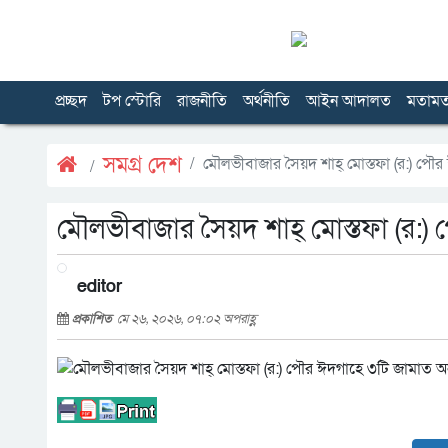
প্রচ্ছদ
টপ স্টোরি
রাজনীতি
অর্থনীতি
আইন আদালত
মতাম
সমগ্র দেশ
মৌলভীবাজার সৈয়দ শাহ্ মোস্তফা (র:) পৌর
মৌলভীবাজার সৈয়দ শাহ্ মোস্তফা (র:) 
editor
প্রকাশিত
মে ২৬, ২০২৬, ০৭:০২ অপরাহ্ণ