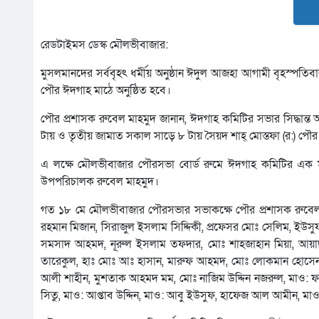
রেডটাইমস ডেস্ক মৌলভীবাজার:
মুসলমানদের সর্ববৃহৎ ধর্মীয় অনুষ্ঠান ঈদুল আজহা আগামী বৃহস্পতিব
পৌর ঈদগাহ মাঠে অনুষ্ঠিত হবে।
পৌর প্রশাসক রুবেল মাহমুদ জানান, ঈদগাহ কমিটির সভার সিদ্ধান্ত 
টায় ও তৃতীয় জামাত সকাল সাড়ে ৮ টায় সৈয়দ শাহ্ মোস্তফা (র:) পৌর
এ লক্ষে মৌলভীবাজার পৌরসভা বোর্ড রুমে ঈদগাহ কমিটির এক ম
উপপরিচালক রুবেল মাহমুদ।
গত ১৮ মে মৌলভীবাজার পৌরসভার সভাকক্ষে পৌর প্রশাসক রুবেল 
রহমান মিজান, সিরাজুল ইসলাম সিদ্দিকী, প্রফেসর মোঃ সেলিম,
সমসাদ আহমদ, নূরুল ইসলাম তফদার, মোঃ শাহজাহান মিয়া, আয়াছ
তারেকুল, হাঃ মোঃ আঃ হাসান, মারুফ আহমদ, মোঃ লোকমান হোসে
আলী শাহীন, মুশতাক আহমদ মম, মোঃ নাজিম উদ্দিন নজরুল, মাও: ফয়
সিতু, মাও: আপ্তাব উদ্দিন, মাও: আবু ইউসুফ, হাফেজ আল আমীন, 