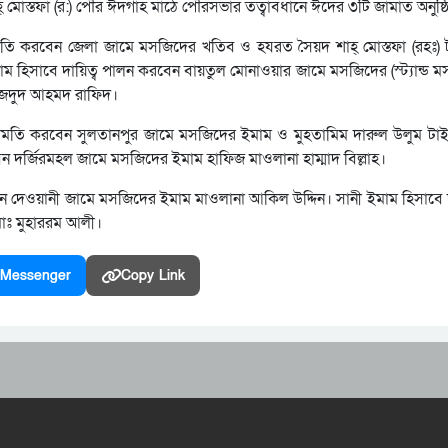
 শাহ্ মোস্তফা (র:) পৌর ঈদগাহ মাঠে পৌরসভার তত্বাবধানে ঈদের ৩টি জামাত অনুষ্
ামতি করবেন জেলা জামে মসজিদের খতিব ও হযরত সৈয়দ শাহ্ মোস্তফা (রহঃ)
মাম হিসাবে দায়িত্ব পালন করবেন বায়তুল মোনাওয়ার জামে মসজিদের (স্ট্যান্ড 
মাজদুদ আহমদ রাফিদ।
ইমামতি করবেন সুলতানপুর জামে মসজিদের ইমাম ও মুহতামিম দারুল উলুম টাইট
েন দর্জিরমহল জামে মসজিদের ইমাম হাফিজ মাওলানা হাম্মাদ বিল্লাহ।
 দেওয়ানী জামে মসজিদের ইমাম মাওলানা আকিল উদ্দিন। সানী ইমাম হিসাবে দ
োঃ মুহাররম আলী।
Messenger
Copy Link