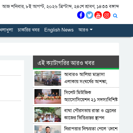
আজ শনিবার, ৮ই আগস্ট, ২০২৬ খ্রিস্টাব্দ, ২৪শে শ্রাবণ, ১৪৩৩ বঙ্গাব্দ
েলাধুলা
চাকরির খবর
English News
আরও
এই ক্যাটাগরির আরও খবর
আবারও আলিয়া মাদ্রাসা
এলাকায় সংঘর্ষের আশঙ্কা,
পুলিশ মোতায়েন
সিলেট মিউজিক
অ্যাসোসিয়েশন ২১ সদস্যবিশিষ্ট
প্রতিষ্ঠাকালীন কমিটি ঘোষণা
বাঘা পৌরসভায় রাস্তা ও ড্রেনের
কাজের ভিত্তিপ্রস্তর স্থাপন
করলেন-এমপি চাঁদ
নিরাপত্তার নিশ্চয়তা পেলে ‘দেশে