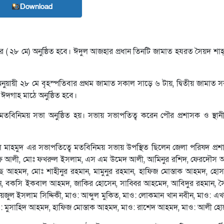
Download
ার ( ২৮ মে) অনুষ্ঠিত হবে। ঈদুল আজহার প্রধান তিনটি জামাত হযরত সৈয়দ শাহ্ 
অনুয়ায়ী ২৮ মে বৃহস্পতিবার প্রথম জামাত সকাল সাড়ে ৬ টায়, দ্বিতীয় জামাত 
 ঈদগাহ মাঠে অনুষ্ঠিত হবে।
তবিনিময় সভা অনুষ্ঠিত হয়। সভায় সভাপতিত্ব করেন পৌর প্রশাসক ও স্থান
মাহমুদ এর সভাপতিত্বে মতবিনিময় সভায় উপস্থিত ছিলেন জেলা পরিষদ প্রশ
 ইউসুফ আলী, মোঃ ফখরুল ইসলাম, এস এম উমেদ আলী, আমিনুর রশিদ, ফেরদৌস
 আহমদ, মোঃ শাহীনুর রহমান, মামুনুর রহমান, হাফিজ মোস্তাক আহমদ, হো
ন, বকসি ইকবাল আহমদ, জাকির হোসেন, সাব্বির আহমেদ, আবিদুর রহমান, সৈ
জুল ইসলাম সিদ্দিকী, মাও: আব্দুল মুকিত, মাও: লোকমান খান নবীন, মাও: এখ
মাও: মুসাহিদ আহমদ, হাফিজ মোস্তাক আহমদ, মাও: রাশেদ আহমদ, মাও: আলী হ