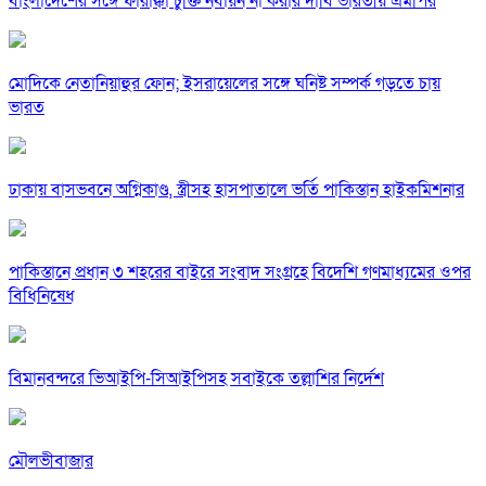
বাংলাদেশের সঙ্গে ফারাক্কা চুক্তি নবায়ন না করার দাবি ভারতীয় এমপির
মোদিকে নেতানিয়াহুর ফোন; ইসরায়েলের সঙ্গে ঘনিষ্ট সম্পর্ক গড়তে চায়
ভারত
ঢাকায় বাসভবনে অগ্নিকাণ্ড, স্ত্রীসহ হাসপাতালে ভর্তি পাকিস্তান হাইকমিশনার
পাকিস্তানে প্রধান ৩ শহরের বাইরে সংবাদ সংগ্রহে বিদেশি গণমাধ্যমের ওপর
বিধিনিষেধ
বিমানবন্দরে ভিআইপি-সিআইপিসহ সবাইকে তল্লাশির নির্দেশ
মৌলভীবাজার