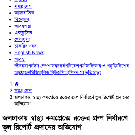
সমগ্র দেশ
আন্তর্জাতিক
বিনোদন
আবহওয়া
এক্সক্লুসিভ
খেলাধুলা
চাকরির খবর
English News
আরও
জীবনযাপন
ঈদ স্পেশাল
নববর্ষ
পরিবেশ
পর্যটন
বিজ্ঞান ও প্রযুক্তি
বিশেষ
আয়োজন
মিডিয়া
লিড নিউজ
শিক্ষা
শিল্প-সংস্কৃতি
স্বাস্থ্য
সমগ্র দেশ
জলঢাকায় স্বাস্থ্য কমপ্লেক্সে রক্তের গ্রুপ নির্ধারণে ভুল রিপোর্ট প্রদানের
অভিযোগ
জলঢাকায় স্বাস্থ্য কমপ্লেক্সে রক্তের গ্রুপ নির্ধারণে
ভুল রিপোর্ট প্রদানের অভিযোগ