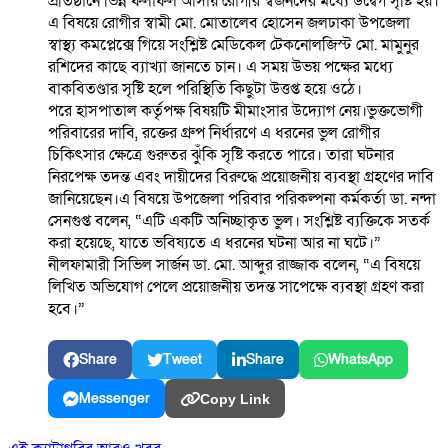
প্রতিষ্ঠানে ভিন্ন ফলাফল আসায় রোগীর স্বজনদের মধ্যে উদ্বেগ সৃষ্টি হয়।
এ বিষয়ে রোগীর স্বামী মো. মোতালেব হোসেন জলঢাকা উপজেলা
স্বাস্থ্য কমপ্লেক্সে গিয়ে সংশ্লিষ্ট মেডিকেল টেকনোলজিস্ট মো. মামুনুর
রশিদের কাছে ব্যাখ্যা জানতে চান। এ সময় উভয় পক্ষের মধ্যে
বাকবিতণ্ডার সৃষ্টি হলে পরিস্থিতি কিছুটা উত্তপ্ত হয়ে ওঠে।
পরে হাসপাতাল কর্তৃপক্ষ বিষয়টি মীমাংসার উদ্যোগ নেয়।ভুক্তভোগী
পরিবারের দাবি, রক্তের গ্রুপ নির্ধারণে এ ধরনের ভুল রোগীর
চিকিৎসার ক্ষেত্রে গুরুতর ঝুঁকি সৃষ্টি করতে পারে। তারা ঘটনার
নিরপেক্ষ তদন্ত এবং দায়ীদের বিরুদ্ধে প্রয়োজনীয় ব্যবস্থা গ্রহণের দাবি
জানিয়েছেন।এ বিষয়ে উপজেলা পরিবার পরিকল্পনা কর্মকর্তা ডা. নন্দা
সেনগুপ্ত বলেন, “এটি একটি অনিচ্ছাকৃত ভুল। সংশ্লিষ্ট ব্যক্তিকে সতর্ক
করা হয়েছে, যাতে ভবিষ্যতে এ ধরনের ঘটনা আর না ঘটে।”
নীলফামারী সিভিল সার্জন ডা. মো. আব্দুর রাজ্জাক বলেন, “এ বিষয়ে
লিখিত অভিযোগ পেলে প্রয়োজনীয় তদন্ত সাপেক্ষে ব্যবস্থা গ্রহণ করা
হবে।”
Share
Tweet
Share
WhatsApp
Messenger
Copy Link