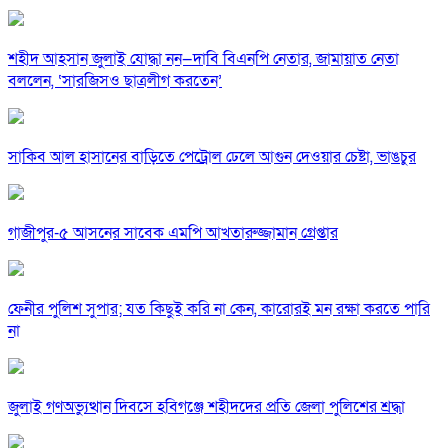
শহীদ আহসান জুলাই যোদ্ধা নন—দাবি বিএনপি নেতার, জামায়াত নেতা
বললেন, ‘সারজিসও ছাত্রলীগ করতেন’
সাকিব আল হাসানের বাড়িতে পেট্রোল ঢেলে আগুন দেওয়ার চেষ্টা, ভাঙচুর
গাজীপুর-৫ আসনের সাবেক এমপি আখতারুজ্জামান গ্রেপ্তার
ফেনীর পুলিশ সুপার; যত কিছুই করি না কেন, কারোরই মন রক্ষা করতে পারি
না
জুলাই গণঅভ্যুত্থান দিবসে হবিগঞ্জে শহীদদের প্রতি জেলা পুলিশের শ্রদ্ধা