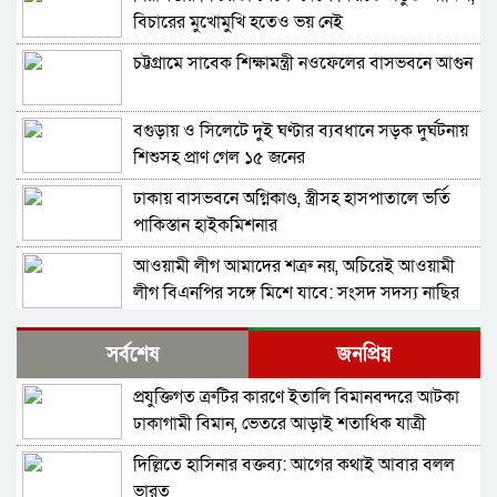
বিচারের মুখোমুখি হতেও ভয় নেই
চট্টগ্রামে সাবেক শিক্ষামন্ত্রী নওফেলের বাসভবনে আগুন
বগুড়ায় ও সিলেটে দুই ঘণ্টার ব্যবধানে সড়ক দুর্ঘটনায়
শিশুসহ প্রাণ গেল ১৫ জনের
ঢাকায় বাসভবনে অগ্নিকাণ্ড, স্ত্রীসহ হাসপাতালে ভর্তি
পাকিস্তান হাইকমিশনার
আওয়ামী লীগ আমাদের শত্রু নয়, অচিরেই আওয়ামী
লীগ বিএনপির সঙ্গে মিশে যাবে: সংসদ সদস্য নাছির
শহীদ আহসান জুলাই যোদ্ধা নন—দাবি বিএনপি নেতার,
সর্বশেষ
জনপ্রিয়
জামায়াত নেতা বললেন, ‘সারজিসও ছাত্রলীগ করতেন’
প্রযুক্তিগত ত্রুটির কারণে ইতালি বিমানবন্দরে আটকা
সাকিব আল হাসানের বাড়িতে পেট্রোল ঢেলে আগুন
ঢাকাগামী বিমান, ভেতরে আড়াই শতাধিক যাত্রী
দেওয়ার চেষ্টা, ভাঙচুর
দিল্লিতে হাসিনার বক্তব্য: আগের কথাই আবার বলল
গাজীপুর-৫ আসনের সাবেক এমপি আখতারুজ্জামান
ভারত
গ্রেপ্তার