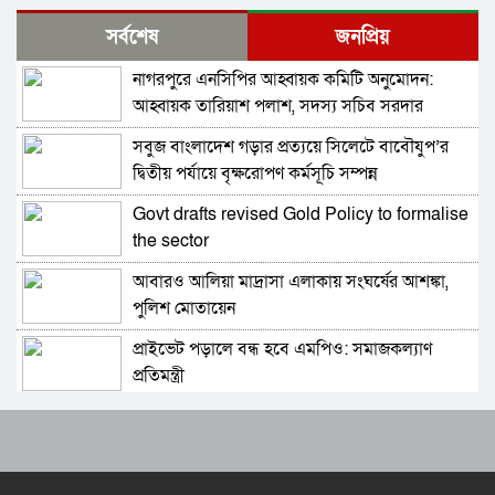
নিরাপত্তার নিশ্চয়তা পেলে ‘দেশে ফিরতে প্রস্তুত’ সাকিব,
সর্বশেষ
জনপ্রিয়
বিচারের মুখোমুখি হতেও ভয় নেই
নাগরপুরে এনসিপির আহ্বায়ক কমিটি অনুমোদন:
চট্টগ্রামে সাবেক শিক্ষামন্ত্রী নওফেলের বাসভবনে আগুন
আহ্বায়ক তারিয়াশ পলাশ, সদস্য সচিব সরদার
আশরাফ
সবুজ বাংলাদেশ গড়ার প্রত্যয়ে সিলেটে বাবৌযুপ’র
বগুড়ায় ও সিলেটে দুই ঘণ্টার ব্যবধানে সড়ক দুর্ঘটনায়
দ্বিতীয় পর্যায়ে বৃক্ষরোপণ কর্মসূচি সম্পন্ন
শিশুসহ প্রাণ গেল ১৫ জনের
Govt drafts revised Gold Policy to formalise
ঢাকায় বাসভবনে অগ্নিকাণ্ড, স্ত্রীসহ হাসপাতালে ভর্তি
the sector
পাকিস্তান হাইকমিশনার
আবারও আলিয়া মাদ্রাসা এলাকায় সংঘর্ষের আশঙ্কা,
আওয়ামী লীগ আমাদের শত্রু নয়, অচিরেই আওয়ামী
পুলিশ মোতায়েন
লীগ বিএনপির সঙ্গে মিশে যাবে: সংসদ সদস্য নাছির
প্রাইভেট পড়ালে বন্ধ হবে এমপিও: সমাজকল্যাণ
শহীদ আহসান জুলাই যোদ্ধা নন—দাবি বিএনপি নেতার,
প্রতিমন্ত্রী
জামায়াত নেতা বললেন, ‘সারজিসও ছাত্রলীগ করতেন’
৫৪ রানে অলআউট হয়ে ইনিংস ব্যবধানে হারল
সাকিব আল হাসানের বাড়িতে পেট্রোল ঢেলে আগুন
বাংলাদেশ
দেওয়ার চেষ্টা, ভাঙচুর
ড্যাবের প্রতিষ্ঠাবার্ষিকীতে চিকিৎসক সমাবেশের
গাজীপুর-৫ আসনের সাবেক এমপি আখতারুজ্জামান