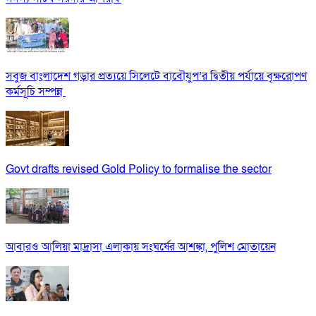
সবুজ বাংলাদেশ গড়ার প্রত্যয়ে সিলেটে বাবৌযুপ’র দ্বিতীয় পর্যায়ে বৃক্ষরোপণ
কর্মসূচি সম্পন্ন
Govt drafts revised Gold Policy to formalise the sector
আবারও আলিয়া মাদ্রাসা এলাকায় সংঘর্ষের আশঙ্কা, পুলিশ মোতায়েন