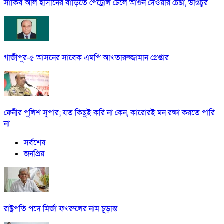
সাকিব আল হাসানের বাড়িতে পেট্রোল ঢেলে আগুন দেওয়ার চেষ্টা, ভাঙচুর
গাজীপুর-৫ আসনের সাবেক এমপি আখতারুজ্জামান গ্রেপ্তার
ফেনীর পুলিশ সুপার; যত কিছুই করি না কেন, কারোরই মন রক্ষা করতে পারি
না
সর্বশেষ
জনপ্রিয়
রাষ্ট্রপতি পদে মির্জা ফখরুলের নাম চূড়ান্ত