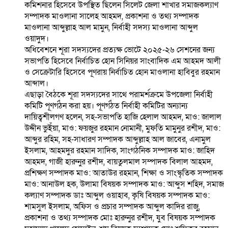
কমিশনার হিসেবে উপস্থিত ছিলেন সিলেট জেলা শাখার সমাজকল্যাণ
সম্পাদক মাওলানা সালেহ আহমদ, প্রকাশনা ও তথ্য সম্পাদক
মাওলানা আব্দুল্লাহ আল মামুন, নির্বাহী সদস্য মাওলানা আব্দুল
ওয়াদুদ।
অধিবেশনে শূরা সদস্যদের প্রত্যক্ষ ভোটে ২০২৫-২৬ সেশনের জন্য
সভাপতি হিসেবে নির্বাচিত হোন সিনিয়র সাংবাদিক এম আহমদ আলী
ও সেক্রেটারি হিসেবে পূণরায় নির্বাচিত হোন মাওলানা হাবিবুর রহমান
আব্দাল।
এছাড়া বৈঠকে শূরা সদস্যদের সাথে পরামর্শক্রমে উপজেলা নির্বাহী
কমিটি পূণর্গঠন করা হয়। পূণর্গঠত নির্বাহী কমিটির অন্যান্য
দায়িত্বশীলগণ হলেন, সহ-সভাপতি হাজি হেলাল আহমদ, মাও: জালাল
উদ্দীন ভুইঁয়া, মাও: ফয়জুর রহমান নোমানী, মুফতি মামুনুর রশীদ, মাও:
আব্দুর রহিম, সহ-সাধারণ সম্পাদক আব্দুল্লাহ আল জাবের, এনামুল
ইসলাম, আহমদুর রহমান সাদিক, সাংগঠনিক সম্পাদক মাও: জাহিদ
আহমদ, গাজী হারুনুর রশীদ, বায়তুলমাল সম্পাদক বিলাল আহমদ,
প্রশিক্ষণ সম্পাদক মাও: আতাউর রহমান, শিক্ষা ও সাংস্কৃতিক সম্পাদক
মাও: আনাউল হক, উলামা বিষয়ক সম্পাদক মাও: আব্দুস শহিদ, সমাজ
কল্যাণ সম্পাদক ডাঃ আব্দুল ওয়াহাব, কৃষি বিষয়ক সম্পাদক মাও:
শামসুল ইসলাম, অফিস ও প্রচার সম্পাদক আব্দুল কাদির রাজু,
প্রকাশনা ও তথ্য সম্পাদক মোঃ হারুনুর রশীদ, যুব বিষয়ক সম্পাদক