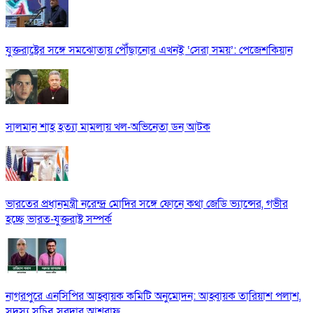
যুক্তরাষ্ট্রের সঙ্গে সমঝোতায় পৌঁছানোর এখনই ‘সেরা সময়’: পেজেশকিয়ান
সালমান শাহ হত্যা মামলায় খল-অভিনেতা ডন আটক
ভারতের প্রধানমন্ত্রী নরেন্দ্র মোদির সঙ্গে ফোনে কথা জেডি ভ্যান্সের, গভীর
হচ্ছে ভারত-যুক্তরাষ্ট্র সম্পর্ক
নাগরপুরে এনসিপির আহ্বায়ক কমিটি অনুমোদন: আহ্বায়ক তারিয়াশ পলাশ,
সদস্য সচিব সরদার আশরাফ