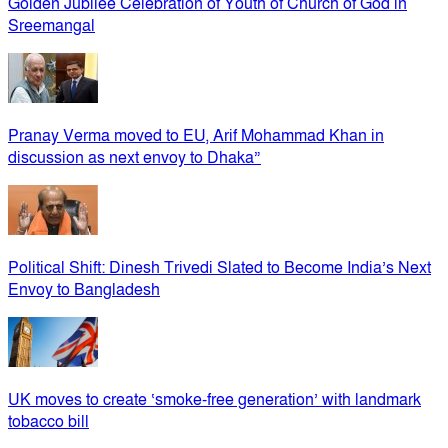
Golden Jubilee Celebration of Youth of Church of God in
Sreemangal
Pranay Verma moved to EU, Arif Mohammad Khan in
discussion as next envoy to Dhaka”
Political Shift: Dinesh Trivedi Slated to Become India’s Next
Envoy to Bangladesh
UK moves to create ‘smoke-free generation’ with landmark
tobacco bill