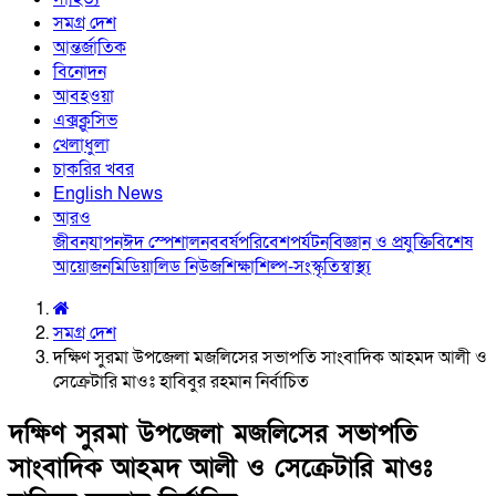
সমগ্র দেশ
আন্তর্জাতিক
বিনোদন
আবহওয়া
এক্সক্লুসিভ
খেলাধুলা
চাকরির খবর
English News
আরও
জীবনযাপন
ঈদ স্পেশাল
নববর্ষ
পরিবেশ
পর্যটন
বিজ্ঞান ও প্রযুক্তি
বিশেষ
আয়োজন
মিডিয়া
লিড নিউজ
শিক্ষা
শিল্প-সংস্কৃতি
স্বাস্থ্য
সমগ্র দেশ
দক্ষিণ সুরমা উপজেলা মজলিসের সভাপতি সাংবাদিক আহমদ আলী ও
সেক্রেটারি মাওঃ হাবিবুর রহমান নির্বাচিত
দক্ষিণ সুরমা উপজেলা মজলিসের সভাপতি
সাংবাদিক আহমদ আলী ও সেক্রেটারি মাওঃ