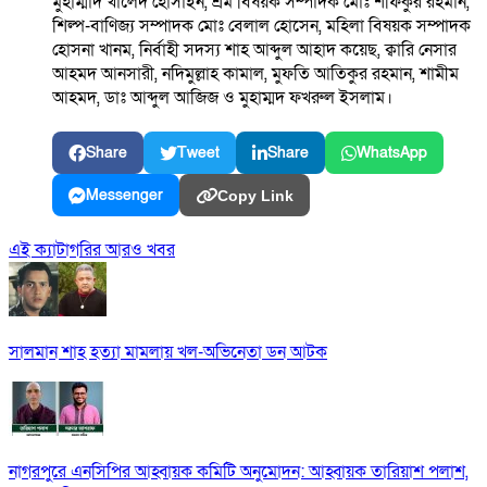
মুহাম্মাদ খালেদ হোসাইন, শ্রম বিষয়ক সম্পাদক মোঃ শফিকুর রহমান,
শিল্প-বাণিজ্য সম্পাদক মোঃ বেলাল হোসেন, মহিলা বিষয়ক সম্পাদক
হোসনা খানম, নির্বাহী সদস্য শাহ আব্দুল আহাদ কয়েছ, ক্বারি নেসার
আহমদ আনসারী, নদিমুল্লাহ কামাল, মুফতি আতিকুর রহমান, শামীম
আহমদ, ডাঃ আব্দুল আজিজ ও মুহাম্মদ ফখরুল ইসলাম।
Share
Tweet
Share
WhatsApp
Messenger
Copy Link
এই ক্যাটাগরির আরও খবর
সালমান শাহ হত্যা মামলায় খল-অভিনেতা ডন আটক
নাগরপুরে এনসিপির আহ্বায়ক কমিটি অনুমোদন: আহ্বায়ক তারিয়াশ পলাশ,