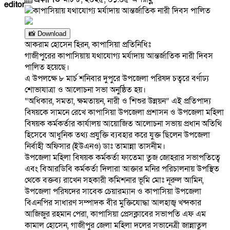
editor
📸 Download
আকরাম হোসেন হিরন, কাপাসিয়া প্রতিনিধিঃ
গাজীপুরের কাপাসিয়ায় যথাযোগ্য মর্যাদায় আন্তর্জাতিক নারী দিবস
পালিত হয়েছে।
এ উপলক্ষে ৮ মার্চ শনিবার দুপুরে উপজেলা পরিষদ চত্বরে বর্ণাঢ্য
শোভাযাত্রা ও আলোচনা সভা অনুষ্ঠিত হয়।
“অধিকার, সমতা, ক্ষমতায়ন, নারী ও শিশুর উন্নয়ন” এই প্রতিপাদ্য
বিষয়কে সামনে রেখে কাপাসিয়া উপজেলা প্রশাসন ও উপজেলা মহিলা
বিষয়ক কর্মকর্তার কার্যালয় আয়োজিত আলোচনা সভায় প্রধান অতিথি
হিসেবে আধুনিক তথ্য প্রযুক্তি ব্যবহার করে যুক্ত ছিলেন উপজেলা
নির্বাহী অফিসার (ইউএনও) ডাঃ তামান্না তাসনীম।
উপজেলা মহিলা বিষয়ক কর্মকর্তা ফাতেমা তুজ জোহরার সভাপতিত্বে
এবং বিআরডিবি কর্মকর্তা দিলারা আক্তার মনির পরিচালনায় উপস্থিত
থেকে বক্তব্য রাখেন সহকারী কমিশনার ভূমি মোঃ নূরুল আমিন,
উপজেলা পরিষদের সাবেক চেয়ারম্যান ও কাপাসিয়া উপজেলা
বিএনপির সাধারণ সম্পাদক বীর মুক্তিযোদ্ধা আলহাজ্ব খন্দকার
আজিজুর রহমান পেরা, কাপাসিয়া প্রেসক্লাবের সভাপতি এফ এম
কামাল হোসেন, গাজীপুর জেলা মহিলা দলের সভানেত্রী জান্নাতুল