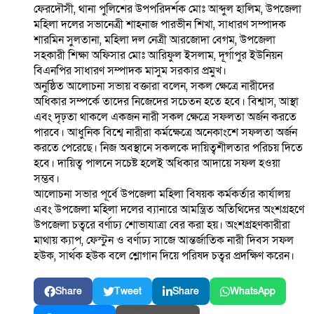
ফেরদৌসী, থানা পুলিশের উপপরিদর্শক মোঃ আব্দুল হালিম, উপজেলা
মহিলা দলের সভানেত্রী শাহনাজ পারভীন শিখা, সাধারণ সম্পাদক
শারমিন সুলতানা, মহিলা দল নেত্রী আরজোদা বেগম, উপজেলা
সহকারী শিক্ষা অফিসার মোঃ আরিফুল ইসলাম, দূর্গাপুর ইউনিয়ন
বিএনপির সাধারণ সম্পাদক মাসুম সরকার প্রমুখ।
অনুষ্ঠিত আলোচনা সভায় বক্তারা বলেন, সকল ক্ষেত্রে নারীদের
অধিকার সম্পর্কে তাদের নিজেদের সচেতন হতে হবে। বিশ্বাস, আস্থা
এবং দৃঢ়তা থাকলে একজন নারী সকল ক্ষেত্রে সফলতা অর্জন করতে
পারবে। আধুনিক বিশ্বে নারীরা কর্মক্ষেত্রে অনেকাংশে সফলতা অর্জন
করতে পেরেছে। নিজ অবস্থানে সকলকে দায়িত্বশীলতার পরিচয় দিতে
হবে। দায়িত্ব পালনে সচেষ্ট হলেই অধিকার আদায়ে সফল হওয়া
সম্ভব।
আলোচনা সভার পূর্বে উপজেলা মহিলা বিষয়ক কর্মকর্তার কার্যালয়
এবং উপজেলা মহিলা দলের ব্যানারে আমন্ত্রিত অতিথিদের অংশগ্রহণে
উপজেলা চত্বরে বর্ণাঢ্য শোভাযাত্রা বের করা হয়। অংশগ্রহণকারীরা
মাথায় ক্যাপ, ফেস্টুন ও বর্ণাঢ্য সাজে আন্তর্জাতিক নারী দিবস সফল
হউক, সার্থক হউক বলে শ্লোগান দিয়ে পরিষদ চত্বর প্রদক্ষিণ করেন।
Share
Tweet
Share
WhatsApp