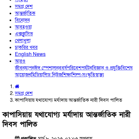
সমগ্র দেশ
আন্তর্জাতিক
বিনোদন
আবহওয়া
এক্সক্লুসিভ
খেলাধুলা
চাকরির খবর
English News
আরও
জীবনযাপন
ঈদ স্পেশাল
নববর্ষ
পরিবেশ
পর্যটন
বিজ্ঞান ও প্রযুক্তি
বিশেষ
আয়োজন
মিডিয়া
লিড নিউজ
শিক্ষা
শিল্প-সংস্কৃতি
স্বাস্থ্য
সমগ্র দেশ
কাপাসিয়ায় যথাযোগ্য মর্যাদায় আন্তর্জাতিক নারী দিবস পালিত
কাপাসিয়ায় যথাযোগ্য মর্যাদায় আন্তর্জাতিক নারী
দিবস পালিত
প্রকাশিত
মার্চ ৮, ২০২৫, ০১:০৫ অপরাহ্ণ